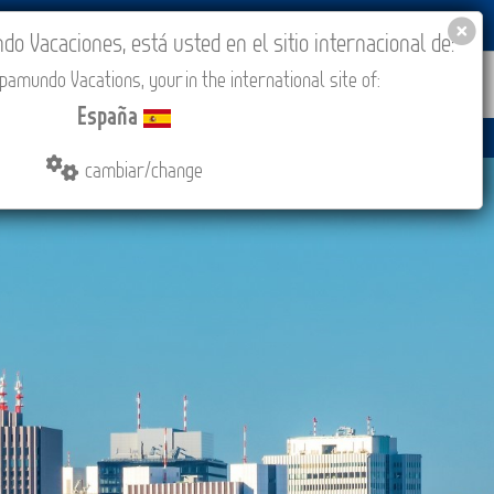
BLOG
ACADEMIA
ACCESO AGENCIAS
España
 Vacaciones, está usted en el sitio internacional de:
amundo Vacations, your in the international site of:
IONES
COMPRAR
CONTACTO
MÁS
España
cambiar/change