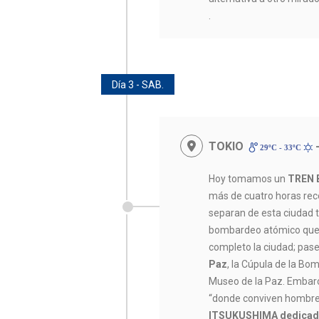
.
Día 3 - SAB.
TOKIO
-
29ºC - 33ºC
Hoy tomamos un
TREN 
más de cuatro horas rec
separan de esta ciudad 
bombardeo atómico que 
completo la ciudad; pas
Paz
, la Cúpula de la Bo
Museo de la Paz. Emba
“donde conviven hombres
ITSUKUSHIMA dedica