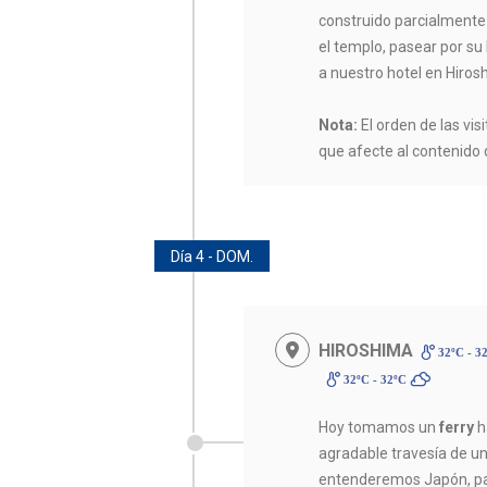
construido parcialmente 
el templo, pasear por su
a nuestro hotel en Hiro
Nota:
El orden de las vis
que afecte al contenido
Día 4 - DOM.
HIROSHIMA
32ºC - 3
32ºC - 32ºC
Hoy tomamos un
ferry
h
agradable travesía de u
entenderemos Japón, paí