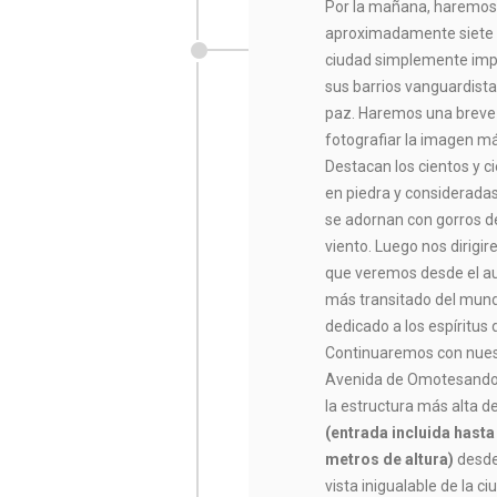
Por la mañana, haremo
aproximadamente siete h
ciudad simplemente impr
sus barrios vanguardist
paz. Haremos una breve
fotografiar la imagen má
Destacan los cientos y c
en piedra y consideradas
se adornan con gorros d
viento. Luego nos dirig
que veremos desde el au
más transitado del mund
dedicado a los espíritus
Continuaremos con nuest
Avenida de Omotesando. 
la estructura más alta d
(entrada incluida hast
metros de altura)
desde
vista inigualable de la 