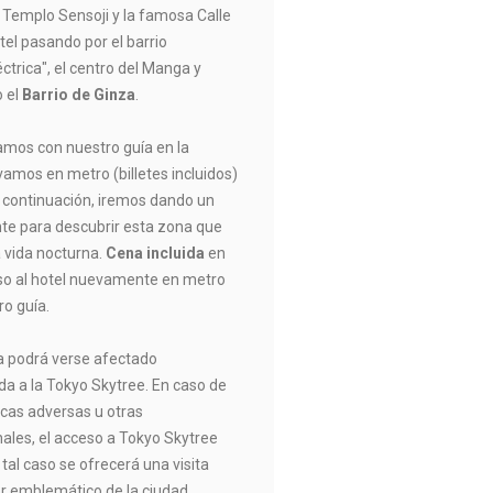
l Templo Sensoji y la famosa Calle
el pasando por el barrio
léctrica", el centro del Manga y
o el
Barrio de Ginza
.
mos con nuestro guía en la
vamos en metro (billetes incluidos)
A continuación, iremos dando un
nte para descubrir esta zona que
 vida nocturna.
Cena incluida
en
eso al hotel nuevamente en metro
o guía.
ta podrá verse afectado
da a la Tokyo Skytree. En caso de
cas adversas u otras
ales, el acceso a Tokyo Skytree
 tal caso se ofrecerá una visita
or emblemático de la ciudad.