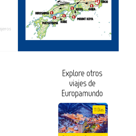
ajeros
Explore otros
viajes de
Europamundo
11 Días