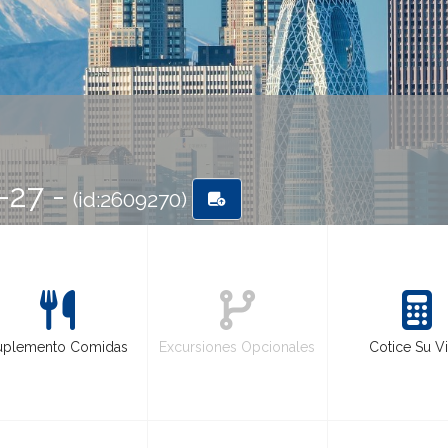
-27 -
(id:2609270)
uplemento Comidas
Excursiones Opcionales
Cotice Su Vi