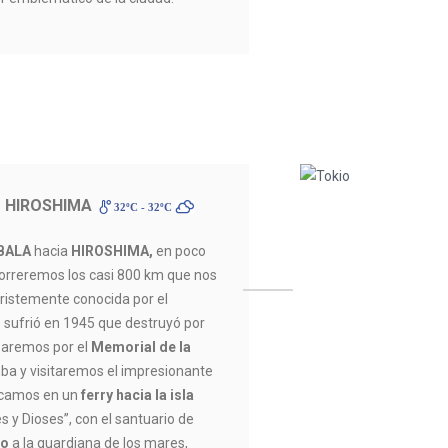
 HIROSHIMA
32ºC - 32ºC
BALA
hacia
HIROSHIMA,
en poco
orreremos los casi 800 km que nos
tristemente conocida por el
sufrió en 1945 que destruyó por
earemos por el
Memorial de la
mba y visitaremos el impresionante
rcamos en un
ferry hacia la isla
 y Dioses”, con el santuario de
do
a la guardiana de los mares,