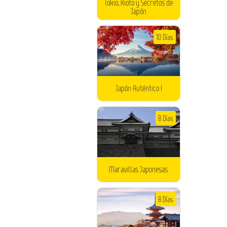
Tokio, Kioto y Secretos de
Japón
10 Días
Japón Auténtico I
8 Días
Maravillas Japonesas.
8 Días