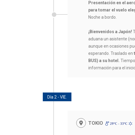
Presentación en el aer
para tomar el vuelo eleg
Noche a bordo.
¡Bienvenidos a Japón!
T
aduana un asistente (n
aunque en ocasiones pued
esperando. Traslado en
BUS) a su hotel.
Tiempo l
información para el inicio
Día 2 - VIE.
TOKIO
29ºC - 33ºC