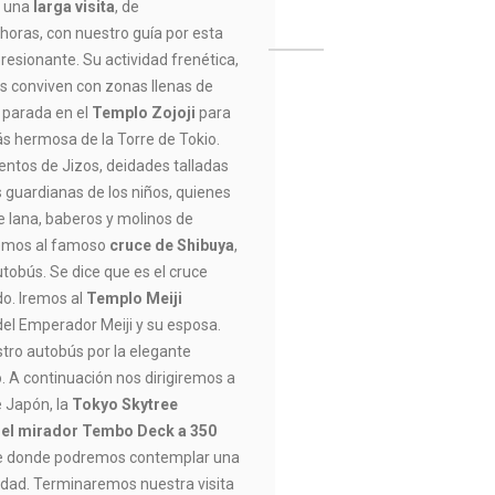
s una
larga visita
, de
oras, con nuestro guía por esta
esionante. Su actividad frenética,
as conviven con zonas llenas de
 parada en el
Templo Zojoji
para
s hermosa de la Torre de Tokio.
ientos de Jizos, deidades talladas
 guardianas de los niños, quienes
e lana, baberos y molinos de
iremos al famoso
cruce de Shibuya
,
tobús. Se dice que es el cruce
o. Iremos al
Templo Meiji
 del Emperador Meiji y su esposa.
ro autobús por la elegante
A continuación nos dirigiremos a
e Japón, la
Tokyo Skytree
a el mirador Tembo Deck a 350
 donde podremos contemplar una
ciudad. Terminaremos nuestra visita