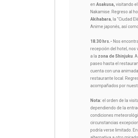
en
Asakusa,
visitando e
Nakamise. Regreso al hot
Akihabara
, la "Ciudad E
Anime japonés, así com
18.30 hrs.-
Nos encontra
recepción del hotel, nos 
a la
zona de Shinjuku
. 
paseo hasta el restaura
cuenta con una animada
restaurante local. Regr
acompañados por nuestr
Nota:
el orden de la visi
dependiendo de la entra
condiciones meteorológi
circunstancias excepcion
podría verse limitado. En
alternativa a otro mirad