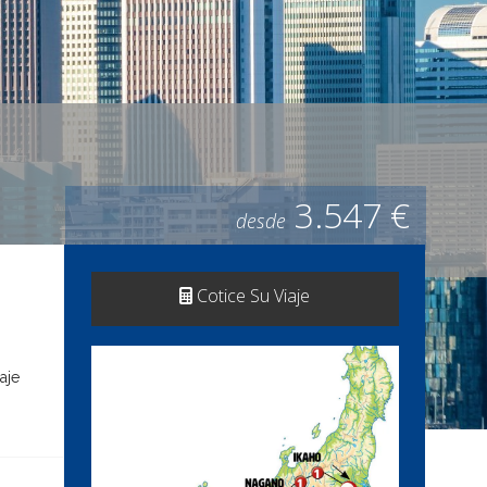
3.547 €
desde
Cotice Su Viaje
aje