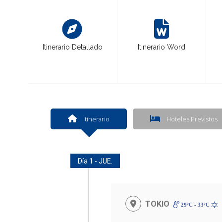
Itinerario Detallado
Itinerario Word
Itinerario
Hoteles Previstos
Día 1 - JUE.
TOKIO
29ºC - 33ºC