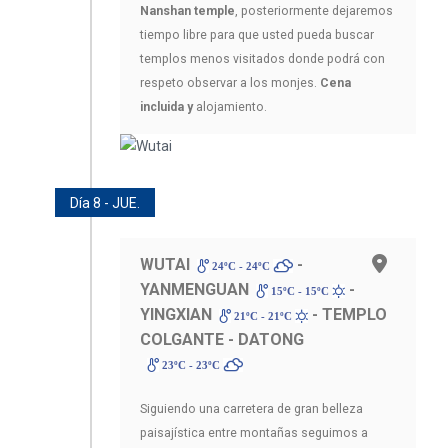
Nanshan temple
, posteriormente dejaremos
tiempo libre para que usted pueda buscar
templos menos visitados donde podrá con
respeto observar a los monjes.
Cena
incluida y
alojamiento.
Día 8 - JUE.
WUTAI
-
24ºC - 24ºC
YANMENGUAN
-
15ºC - 15ºC
YINGXIAN
- TEMPLO
21ºC - 21ºC
COLGANTE - DATONG
23ºC - 23ºC
Siguiendo una carretera de gran belleza
paisajística entre montañas seguimos a