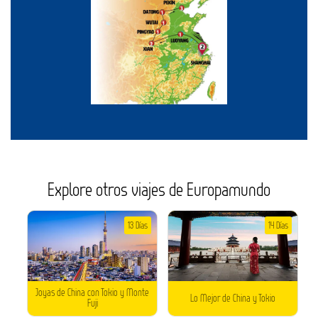
Explore otros viajes de Europamundo
13 Días
14 Días
Joyas de China con Tokio y Monte
Lo Mejor de China y Tokio
Fuji