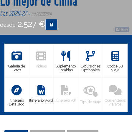
Lo mejor de China
Cat. 2026-27 -
(id:2609254)
CONTACTO
2.527 €
desde
MÁS
Galería de
Videos
Suplemento
Excursiones
Cotice Su
Fotos
Comidas
Opcionales
Viaje
Itinerario
Itinerario Word
Itinerario Pdf
Comentarios
Tips de Viaje
Detallado
viajeros