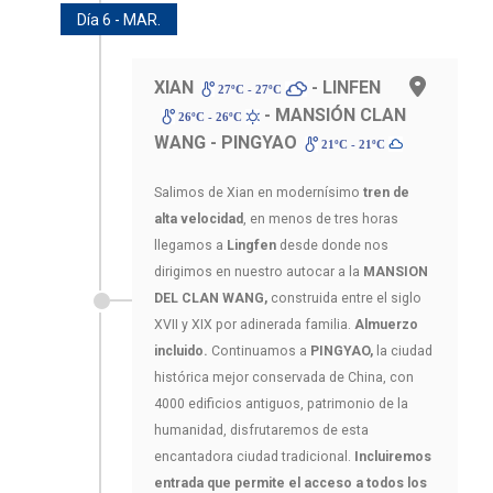
Día 6 - MAR.
XIAN
- LINFEN
27ºC - 27ºC
- MANSIÓN CLAN
26ºC - 26ºC
WANG - PINGYAO
21ºC - 21ºC
Salimos de Xian en modernísimo
tren de
alta velocidad
, en menos de tres horas
llegamos a
Lingfen
desde donde nos
dirigimos en nuestro autocar a la
MANSION
DEL CLAN WANG,
construida entre el siglo
XVII y XIX por adinerada familia.
Almuerzo
incluido.
Continuamos a
PINGYAO,
la ciudad
histórica mejor conservada de China, con
4000 edificios antiguos, patrimonio de la
humanidad, disfrutaremos de esta
encantadora ciudad tradicional.
Incluiremos
entrada que permite el acceso a todos los