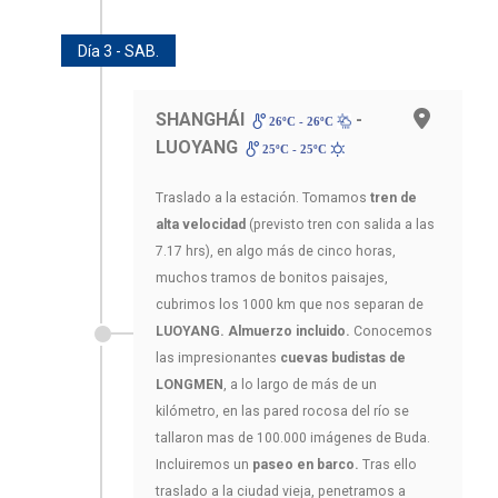
Día 3 - SAB.
SHANGHÁI
-
26ºC - 26ºC
LUOYANG
25ºC - 25ºC
Traslado a la estación. Tomamos
tren de
alta velocidad
(previsto tren con salida a las
7.17 hrs), en algo más de cinco horas,
muchos tramos de bonitos paisajes,
cubrimos los 1000 km que nos separan de
LUOYANG. Almuerzo incluido.
Conocemos
las impresionantes
cuevas budistas de
LONGMEN
, a lo largo de más de un
kilómetro, en las pared rocosa del río se
tallaron mas de 100.000 imágenes de Buda.
Incluiremos un
paseo en barco.
Tras ello
traslado a la ciudad vieja, penetramos a