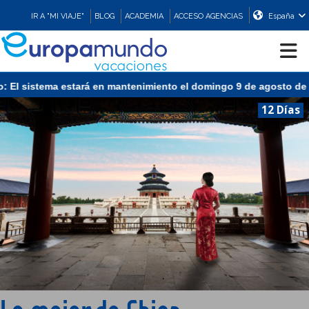
IR A "MI VIAJE"
BLOG
ACADEMIA
ACCESO AGENCIAS
España
ma estará en mantenimiento el domingo 9 de agosto de 13:00 a 15:
CRUCEROS
12 Días
EUROPA
ASIA
ORIENTE
PROMOCIONES
COMPRAR