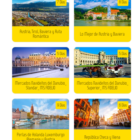
7 Días
8 Días
Austria, Tirol, Baviera y Ruta
Lo Mejor de Austria y Baviera
Romántica
5 Días
5 Días
Mercados Navideños del Danubio_
Mercados Navideños del Danubio_
Standar_ MS FIDELIO
Superior_ MS FIDELIO
9 Días
6 Días
Perlas de Holanda Luxemburgo
República Checa y Viena
Alemania y Austria