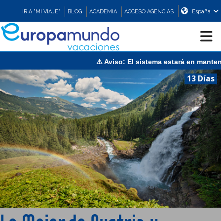
IR A "MI VIAJE"
BLOG
ACADEMIA
ACCESO AGENCIAS
España
⚠️ Aviso: El sistema estará en mantenimiento el
CRUCEROS
13 Días
EUROPA
ASIA
ORIENTE
PROMOCIONES
COMPRAR