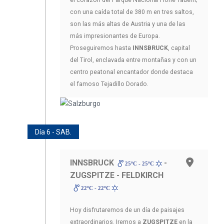
el corazón del Parque Nacional Hohe Tauern;
con una caída total de 380 m en tres saltos,
son las más altas de Austria y una de las
más impresionantes de Europa.
Proseguiremos hasta
INNSBRUCK
, capital
del Tirol, enclavada entre montañas y con un
centro peatonal encantador donde destaca
el famoso Tejadillo Dorado.
Día 6 - SAB.
INNSBRUCK
-
25ºC - 25ºC
ZUGSPITZE - FELDKIRCH
22ºC - 22ºC
Hoy disfrutaremos de un día de paisajes
extraordinarios. Iremos a
ZUGSPITZE
en la