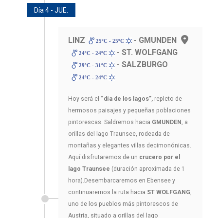
Día 4 - JUE.
LINZ
- GMUNDEN
25ºC - 25ºC
- ST. WOLFGANG
24ºC - 24ºC
- SALZBURGO
29ºC - 31ºC
24ºC - 24ºC
Hoy será el
“día de los lagos”,
repleto de
hermosos paisajes y pequeñas poblaciones
pintorescas. Saldremos hacia
GMUNDEN
, a
orillas del lago Traunsee, rodeada de
montañas y elegantes villas decimonónicas.
Aquí disfrutaremos de un
crucero por el
lago Traunsee
(duración aproximada de 1
hora).Desembarcaremos en Ebensee y
continuaremos la ruta hacia
ST WOLFGANG
,
uno de los pueblos más pintorescos de
Austria, situado a orillas del lago