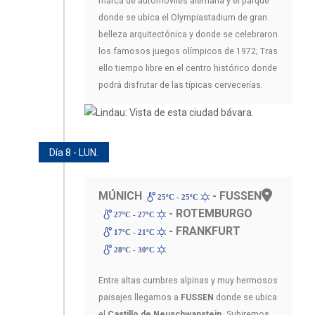
marca de automóviles alemana y el parque
donde se ubica el Olympiastadium de gran
belleza arquitectónica y donde se celebraron
los famosos juegos olímpicos de 1972; Tras
ello tiempo libre en el centro histórico donde
podrá disfrutar de las típicas cervecerías.
Día 8 - LUN.
MÚNICH
- FUSSEN
25ºC - 25ºC
- ROTEMBURGO
27ºC - 27ºC
- FRANKFURT
17ºC - 21ºC
28ºC - 30ºC
Entre altas cumbres alpinas y muy hermosos
paisajes llegamos a
FUSSEN
donde se ubica
el
Castillo de Neuschwanstein.
Subiremos