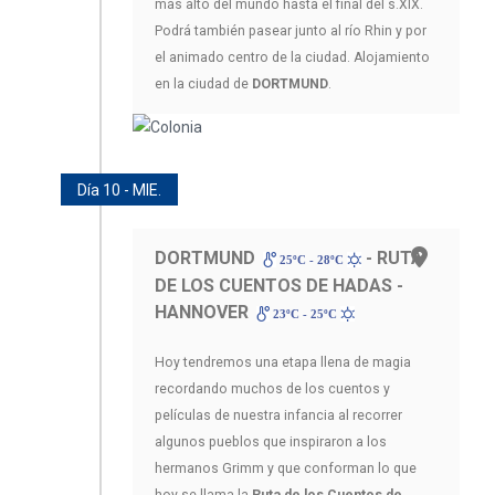
más alto del mundo hasta el final del s.XIX.
Podrá también pasear junto al río Rhin y por
el animado centro de la ciudad. Alojamiento
en la ciudad de
DORTMUND
.
Día 10 - MIE.
DORTMUND
- RUTA
25ºC - 28ºC
DE LOS CUENTOS DE HADAS -
HANNOVER
23ºC - 25ºC
Hoy tendremos una etapa llena de magia
recordando muchos de los cuentos y
películas de nuestra infancia al recorrer
algunos pueblos que inspiraron a los
hermanos Grimm y que conforman lo que