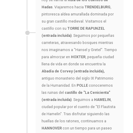
hoy se llama la
Ruta de los Cuentos de
Hadas
. Viajaremos hacia
TRENDELBURG
,
pintoresca aldea amurallada dominada por
su gran castillo medieval. Visitamos el
castillo con su
TORRE DE RAPUNZEL
(entrada incluida)
. Seguimos por pequeñas
carreteras, atravesando bosques mientras
nos imaginamos a "Hansel y Gretel". Tiempo
para almorzar en
HOXTER
, pequeña ciudad
llena de vida en donde se encuentra la
Abadía de Corvey (entrada incluida),
antiguo monasterio del siglo IX Patrimonio
de la Humanidad. En
POLLE
conoceremos
las ruinas del
castillo de "La Cenicienta"
(entrada incluida)
. Seguimos a
HAMELIN
,
ciudad popular por el cuento de "El Flautista
de Hamelin". Tras disfrutar siguiendo las
huellas de los ratones, continuamos a
HANNOVER
con un tiempo para un paseo