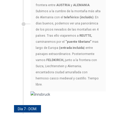
frontera entre
AUSTRIA
y
ALEMANIA
.
Subimos a la cumbre de la montaña más alta
de Alemania con el
teleférico (incluido)
. En
días buenos, podemos ver una panorámica
de los picos nevados de las montañas en 4
países. Tras ello viajaremos a
REUTTE,
caminaremos por el
“puente tibetano”
mas
largo de Europa
(entrada incluida
) entre
paisajes extraordinarios. Posteriormente
vamos
FELDKIRCH,
junto a la frontera con
Suiza, Liechtenstein y Alemania;
encantadora ciudad amurallada con
hermoso casco medieval y castillo. Tiempo
libre.
Día 7 - DOM.