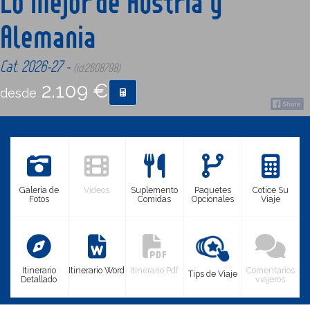
Lo Mejor de Austria y
Alemania
CONTACTO
Cat. 2026-27 -
(id:2608798)
MÁS
2.109 €
desde
Galería de
Videos
Suplemento
Paquetes
Cotice Su
Fotos
Comidas
Opcionales
Viaje
Itinerario
Itinerario Word
Itinerario Pdf
Comentarios
Tips de Viaje
Detallado
viajeros