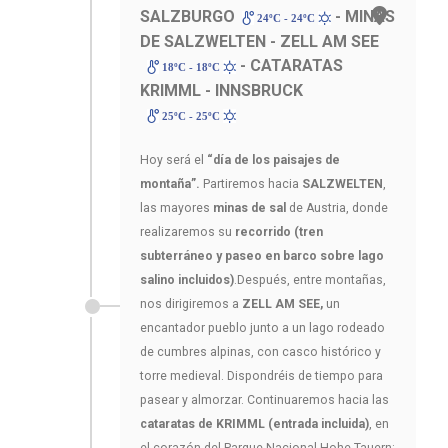
SALZBURGO
- MINAS
24ºC - 24ºC
DE SALZWELTEN - ZELL AM SEE
- CATARATAS
18ºC - 18ºC
KRIMML - INNSBRUCK
25ºC - 25ºC
Hoy será el
“día de los paisajes de
montaña”.
Partiremos hacia
SALZWELTEN
,
las mayores
minas de sal
de Austria, donde
realizaremos su
recorrido (tren
subterráneo y paseo en barco sobre lago
salino incluidos)
.Después, entre montañas,
nos dirigiremos a
ZELL AM SEE,
un
encantador pueblo junto a un lago rodeado
de cumbres alpinas, con casco histórico y
torre medieval. Dispondréis de tiempo para
pasear y almorzar. Continuaremos hacia las
cataratas de KRIMML (entrada incluida)
, en