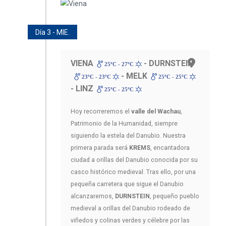
Día 3 - MIE.
VIENA
- DURNSTEIN
25ºC - 27ºC
- MELK
23ºC - 23ºC
25ºC - 25ºC
- LINZ
25ºC - 25ºC
Hoy recorreremos el
valle del Wachau
,
Patrimonio de la Humanidad, siempre
siguiendo la estela del Danubio. Nuestra
primera parada será
KREMS
, encantadora
ciudad a orillas del Danubio conocida por su
casco histórico medieval. Tras ello, por una
pequeña carretera que sigue el Danubio
alcanzaremos,
DURNSTEIN
, pequeño pueblo
medieval a orillas del Danubio rodeado de
viñedos y colinas verdes y célebre por las