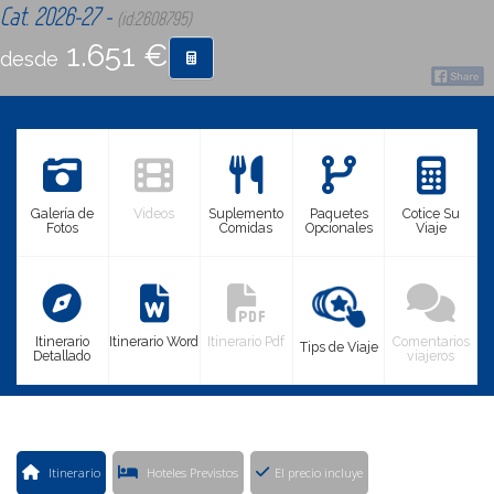
Cat. 2026-27 -
(id:2608795)
1.651 €
desde
CONTACTO
MÁS
Galería de
Videos
Suplemento
Paquetes
Cotice Su
Fotos
Comidas
Opcionales
Viaje
Itinerario
Itinerario Word
Itinerario Pdf
Comentarios
Tips de Viaje
Detallado
viajeros
Itinerario
Hoteles Previstos
El precio incluye