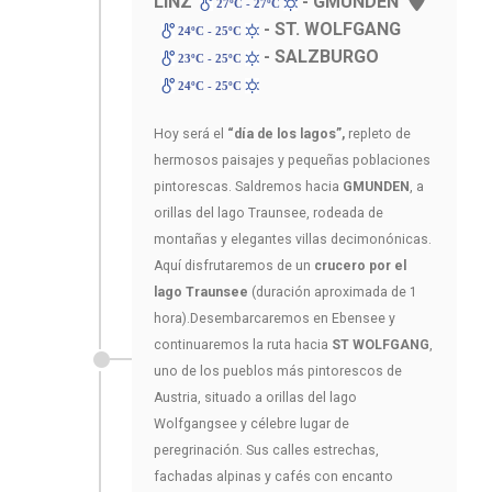
LINZ
- GMUNDEN
27ºC - 27ºC
- ST. WOLFGANG
24ºC - 25ºC
- SALZBURGO
23ºC - 25ºC
24ºC - 25ºC
Hoy será el
“día de los lagos”,
repleto de
hermosos paisajes y pequeñas poblaciones
pintorescas. Saldremos hacia
GMUNDEN
, a
orillas del lago Traunsee, rodeada de
montañas y elegantes villas decimonónicas.
Aquí disfrutaremos de un
crucero por el
lago Traunsee
(duración aproximada de 1
hora).Desembarcaremos en Ebensee y
continuaremos la ruta hacia
ST WOLFGANG
,
uno de los pueblos más pintorescos de
Austria, situado a orillas del lago
Wolfgangsee y célebre lugar de
peregrinación. Sus calles estrechas,
fachadas alpinas y cafés con encanto