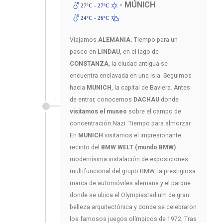
- MÚNICH
27ºC - 27ºC
24ºC - 26ºC
Viajamos
ALEMANIA.
Tiempo para un
paseo en
LINDAU
, en el lago de
CONSTANZA
, la ciudad antigua se
encuentra enclavada en una isla. Seguimos
hacia
MUNICH
, la capital de Baviera. Antes
de entrar, conocemos
DACHAU
donde
visitamos el museo
sobre el campo de
concentración Nazi. Tiempo para almorzar.
En
MUNICH
visitamos el impresionante
recinto del
BMW WELT (mundo BMW)
modernísima instalación de exposiciones
multifuncional del grupo BMW, la prestigiosa
marca de automóviles alemana y el parque
donde se ubica el Olympiastadium de gran
belleza arquitectónica y donde se celebraron
los famosos juegos olímpicos de 1972; Tras