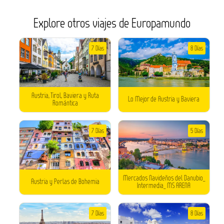
Explore otros viajes de Europamundo
7 Días
8 Días
Austria, Tirol, Baviera y Ruta
Lo Mejor de Austria y Baviera
Romántica
7 Días
5 Días
Mercados Navideños del Danubio_
Austria y Perlas de Bohemia
Intermedia_ MS ARENA
7 Días
8 Días