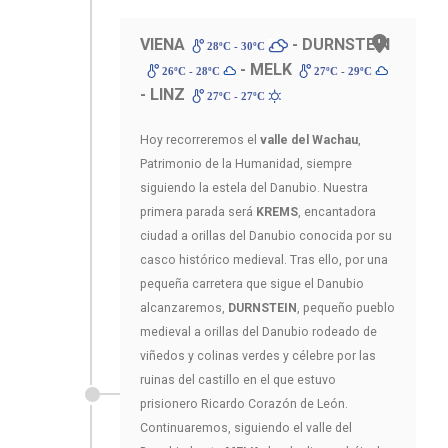
VIENA
- DURNSTEIN
28ºC - 30ºC
- MELK
26ºC - 28ºC
27ºC - 29ºC
- LINZ
27ºC - 27ºC
Hoy recorreremos el
valle del Wachau
,
Patrimonio de la Humanidad, siempre
siguiendo la estela del Danubio. Nuestra
primera parada será
KREMS
, encantadora
ciudad a orillas del Danubio conocida por su
casco histórico medieval. Tras ello, por una
pequeña carretera que sigue el Danubio
alcanzaremos,
DURNSTEIN
, pequeño pueblo
medieval a orillas del Danubio rodeado de
viñedos y colinas verdes y célebre por las
ruinas del castillo en el que estuvo
prisionero Ricardo Corazón de León.
Continuaremos, siguiendo el valle del