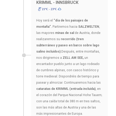
KRIMML - INNSBRUCK
21ºC - 23ºC
Hoy será el
“día de los paisajes de
montaña”.
Partiremos hacia
SALZWELTEN
,
las mayores
minas de sal
de Austria, donde
realizaremos su
recorrido (tren
subterráneo y paseo en barco sobre lago
salino incluidos)
.Después, entre montañas,
nos dirigiremos a
ZELL AM SEE,
un
encantador pueblo junto a un lago rodeado
de cumbres alpinas, con casco histórico y
torre medieval. Dispondréis de tiempo para
pasear y almorzar. Continuaremos hacia las
cataratas de KRIMML (entrada incluida)
, en
el corazón del Parque Nacional Hohe Tauern;
con una caída total de 380 m en tres saltos,
son las más altas de Austria y una de las
más impresionantes de Europa.