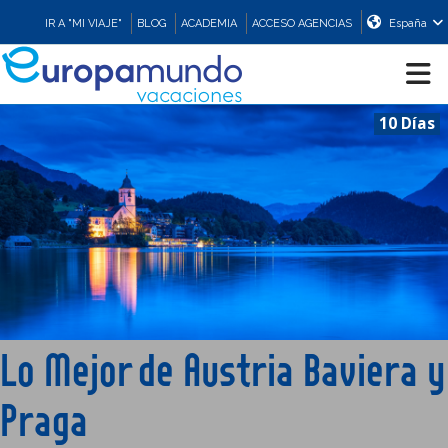
IR A "MI VIAJE"
BLOG
ACADEMIA
ACCESO AGENCIAS
España
10 Días
CRUCEROS
EUROPA
ASIA
ORIENTE
Lo Mejor de Austria Baviera y
PROMOCIONES
Praga
COMPRAR