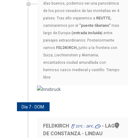
días buenos, podemos ver una panorámica
de los picos nevados de las montañas en 4
países. Tras ello viajaremos a
REUTTE,
caminaremos por el
“puente tibetano”
mas
largo de Europa
(entrada incluida
) entre
paisajes extraordinarios. Posteriormente
vamos
FELDKIRCH,
junto a la frontera con
Suiza, Liechtenstein y Alemania;
encantadora ciudad amurallada con
hermoso casco medieval y castillo. Tiempo
libre.
Día 7 - DOM.
FELDKIRCH
- LAGO
25ºC - 26ºC
DE CONSTANZA - LINDAU