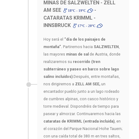
MINAS DE SALZWELTEN - ZELL
AM SEE
-
18ºC - 19ºC
CATARATAS KRIMML -
INNSBRUCK
17ºC - 20ºC
Hoy será el
“día de los paisajes de
montaña”.
Partiremos hacia
SALZWELTEN
,
las mayores
minas de sal
de Austria, donde
realizaremos su
recorrido (tren
subterráneo y paseo en barco sobre lago
salino incluidos)
.Después, entre montañas,
nos dirigiremos a
ZELL AM SEE,
un
encantador pueblo junto a un lago rodeado
de cumbres alpinas, con casco histórico y
torre medieval. Dispondréis de tiempo para
pasear y almorzar. Continuaremos hacia las
cataratas de KRIMML (entrada incluida)
, en
el corazón del Parque Nacional Hohe Tauern;
con una caída total de 380 m en tres saltos,