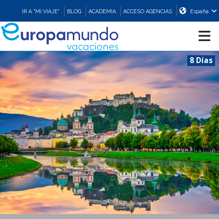
IR A "MI VIAJE"
BLOG
ACADEMIA
ACCESO AGENCIAS
España
8 Días
CRUCEROS
EUROPA
ASIA
ORIENTE
PROMOCIONES
COMPRAR