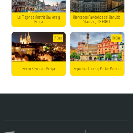
Lo Mejor de Austria Baviera y
Mercados Navideños del Danubio_
Praga
Standar_ MS FIDELIO
7 Días
10 Días
Berlín Baviera y Praga
República Checa y Perlas Polacas