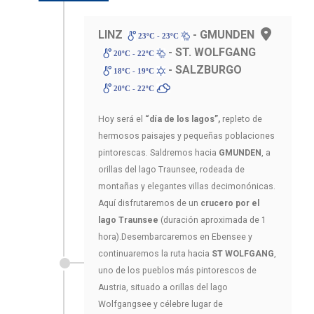
LINZ
- GMUNDEN
23ºC - 23ºC
- ST. WOLFGANG
20ºC - 22ºC
- SALZBURGO
18ºC - 19ºC
20ºC - 22ºC
Hoy será el
“día de los lagos”,
repleto de
hermosos paisajes y pequeñas poblaciones
pintorescas. Saldremos hacia
GMUNDEN
, a
orillas del lago Traunsee, rodeada de
montañas y elegantes villas decimonónicas.
Aquí disfrutaremos de un
crucero por el
lago Traunsee
(duración aproximada de 1
hora).Desembarcaremos en Ebensee y
continuaremos la ruta hacia
ST WOLFGANG
,
uno de los pueblos más pintorescos de
Austria, situado a orillas del lago
Wolfgangsee y célebre lugar de