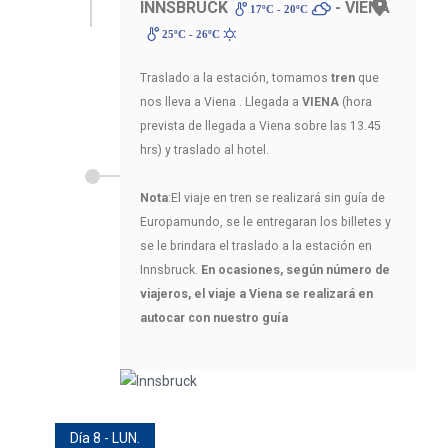
INNSBRUCK
- VIENA
17ºC - 20ºC
25ºC - 26ºC
Traslado a la estación, tomamos
tren
que
nos lleva a Viena . Llegada a
VIENA
(hora
prevista de llegada a Viena sobre las 13.45
hrs) y traslado al hotel.
Nota
:El viaje en tren se realizará sin guía de
Europamundo, se le entregaran los billetes y
se le brindara el traslado a la estación en
Innsbruck.
En ocasiones, según número de
viajeros, el viaje a Viena se realizará en
autocar con nuestro guía
Día 8 - LUN.