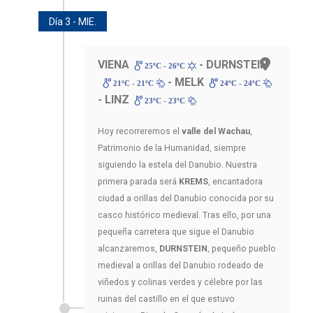
Día 3 - MIE.
VIENA
- DURNSTEIN
25ºC - 26ºC
- MELK
21ºC - 21ºC
24ºC - 24ºC
- LINZ
23ºC - 23ºC
Hoy recorreremos el
valle del Wachau
,
Patrimonio de la Humanidad, siempre
siguiendo la estela del Danubio. Nuestra
primera parada será
KREMS
, encantadora
ciudad a orillas del Danubio conocida por su
casco histórico medieval. Tras ello, por una
pequeña carretera que sigue el Danubio
alcanzaremos,
DURNSTEIN
, pequeño pueblo
medieval a orillas del Danubio rodeado de
viñedos y colinas verdes y célebre por las
ruinas del castillo en el que estuvo