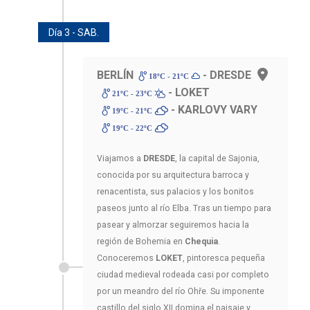
Día 3 - SAB.
BERLÍN
- DRESDE
18ºC - 21ºC
- LOKET
21ºC - 23ºC
- KARLOVY VARY
19ºC - 21ºC
19ºC - 22ºC
Viajamos a
DRESDE
, la capital de Sajonia,
conocida por su arquitectura barroca y
renacentista, sus palacios y los bonitos
paseos junto al río Elba. Tras un tiempo para
pasear y almorzar seguiremos hacia la
región de Bohemia en
Chequia
.
Conoceremos
LOKET
, pintoresca pequeña
ciudad medieval rodeada casi por completo
por un meandro del río Ohře. Su imponente
castillo del siglo XII domina el paisaje y