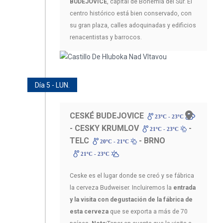
BUDEJOVICE
, capital de Bohemia del Sur. El
centro histórico está bien conservado, con
su gran plaza, calles adoquinadas y edificios
renacentistas y barrocos.
Día 5 - LUN.
CESKÉ BUDEJOVICE
23ºC - 23ºC
- CESKY KRUMLOV
-
21ºC - 23ºC
TELC
- BRNO
20ºC - 21ºC
21ºC - 23ºC
Ceske es el lugar donde se creó y se fábrica
la cerveza Budweiser. Incluiremos la
entrada
y la visita con degustación de la fábrica de
esta cerveza
que se exporta a más de 70