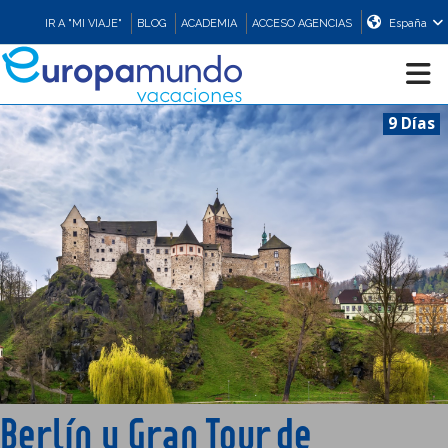
IR A "MI VIAJE"
BLOG
ACADEMIA
ACCESO AGENCIAS
España
9 Días
CRUCEROS
EUROPA
ASIA
ORIENTE
PROMOCIONES
Berlín y Gran Tour de
COMPRAR