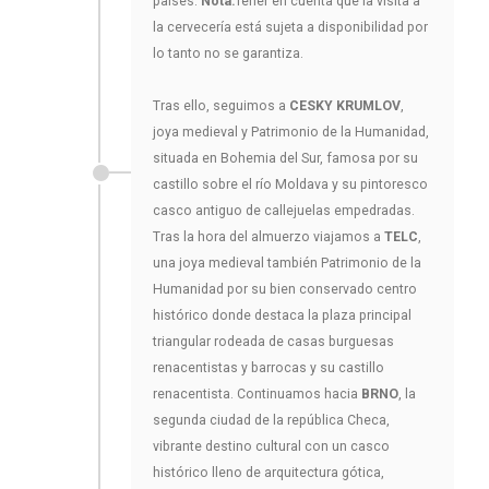
países.
Nota:
Tener en cuenta que la visita a
la cervecería está sujeta a disponibilidad por
lo tanto no se garantiza.
Tras ello, seguimos a
CESKY KRUMLOV
,
joya medieval y Patrimonio de la Humanidad,
situada en Bohemia del Sur, famosa por su
castillo sobre el río Moldava y su pintoresco
casco antiguo de callejuelas empedradas.
Tras la hora del almuerzo viajamos a
TELC
,
una joya medieval también Patrimonio de la
Humanidad por su bien conservado centro
histórico donde destaca la plaza principal
triangular rodeada de casas burguesas
renacentistas y barrocas y su castillo
renacentista. Continuamos hacia
BRNO
, la
segunda ciudad de la república Checa,
vibrante destino cultural con un casco
histórico lleno de arquitectura gótica,