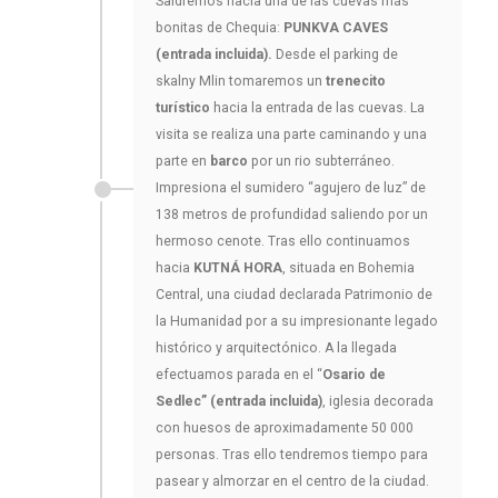
Saldremos hacia una de las cuevas más
bonitas de Chequia:
PUNKVA CAVES
(entrada incluida).
Desde el parking de
skalny Mlin tomaremos un
trenecito
turístico
hacia la entrada de las cuevas. La
visita se realiza una parte caminando y una
parte en
barco
por un rio subterráneo.
Impresiona el sumidero “agujero de luz” de
138 metros de profundidad saliendo por un
hermoso cenote. Tras ello continuamos
hacia
KUTNÁ HORA
, situada en Bohemia
Central, una ciudad declarada Patrimonio de
la Humanidad por a su impresionante legado
histórico y arquitectónico. A la llegada
efectuamos parada en el “
Osario de
Sedlec” (entrada incluida)
, iglesia decorada
con huesos de aproximadamente 50 000
personas. Tras ello tendremos tiempo para
pasear y almorzar en el centro de la ciudad.