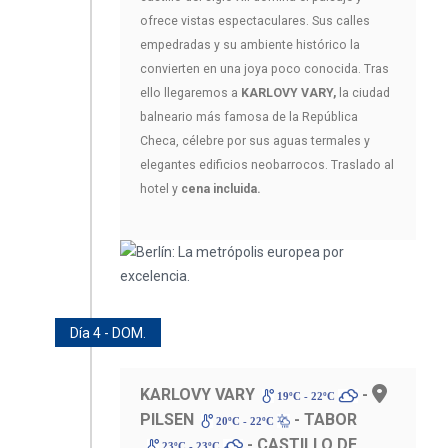
ofrece vistas espectaculares. Sus calles
empedradas y su ambiente histórico la
convierten en una joya poco conocida. Tras
ello llegaremos a
KARLOVY VARY,
la ciudad
balneario más famosa de la República
Checa, célebre por sus aguas termales y
elegantes edificios neobarrocos. Traslado al
hotel y
cena incluida.
Día 4 - DOM.
KARLOVY VARY
-
19ºC - 22ºC
PILSEN
- TABOR
20ºC - 22ºC
- CASTILLO DE
23ºC - 23ºC