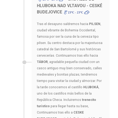
HLUBOKA NAD VLTAVOU - CESKÉ
BUDEJOVICE
23ºC - 23ºC
Tras el desayuno saldremos hacia
PILSEN
,
ciudad vibrante de Bohemia Occidental,
famosa por ser la cuna de la cerveza tipo
pilsen. Su centro destaca por la majestuosa
catedral de San Bartolomé y sus históricas
cervecerías. Continuamos tras ello hacia
TÁBOR
, agradable pequeña ciudad con un
casco antiguo muy bien conservado, calles
medievales y bonitas plazas; tendremos
tiempo para visitar la ciudad y almorzar. Por
la tarde conocemos el castillo
HLUBOKÁ
,
uno de los castillos más bellos de la
República Checa. Incluiremos
trenecito
turístico
para llegar hasta su base,
Continuamos tras ello a
CESKE