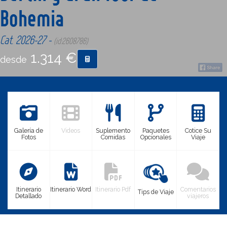
Bohemia
CONTACTO
Cat. 2026-27 -
(id:2608786)
1.314 €
MÁS
desde
Galería de
Videos
Suplemento
Paquetes
Cotice Su
Fotos
Comidas
Opcionales
Viaje
Itinerario
Itinerario Word
Itinerario Pdf
Comentarios
Tips de Viaje
Detallado
viajeros