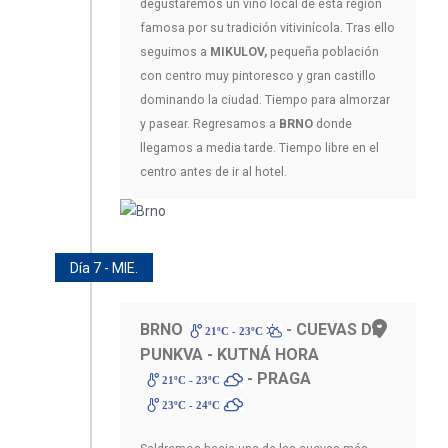
degustaremos un vino local de esta región
famosa por su tradición vitivinícola. Tras ello
seguimos a
MIKULOV,
pequeña población
con centro muy pintoresco y gran castillo
dominando la ciudad. Tiempo para almorzar
y pasear. Regresamos a
BRNO
donde
llegamos a media tarde. Tiempo libre en el
centro antes de ir al hotel.
Día 7 - MIE.
BRNO
- CUEVAS DE
21ºC - 23ºC
PUNKVA - KUTNÁ HORA
- PRAGA
21ºC - 23ºC
23ºC - 24ºC