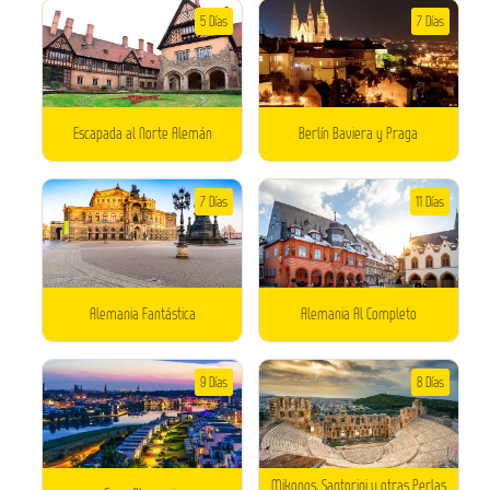
5 Días
7 Días
Escapada al Norte Alemán
Berlín Baviera y Praga
7 Días
11 Días
Alemania Fantástica
Alemania Al Completo
9 Días
8 Días
Mikonos, Santorini y otras Perlas