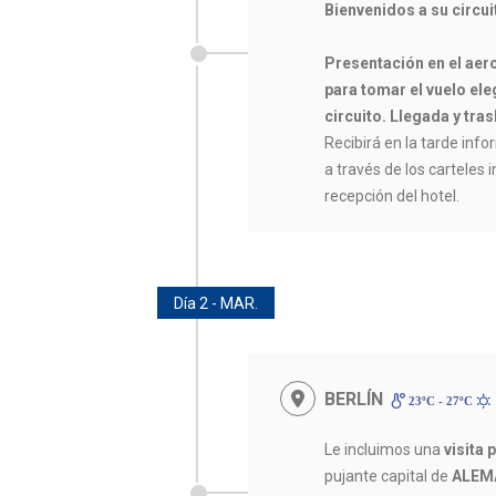
Bienvenidos a su circu
Presentación en el aer
para tomar el vuelo eleg
circuito. Llegada y tras
Recibirá en la tarde infor
a través de los carteles 
recepción del hotel.
Día 2 - MAR.
BERLÍN
23ºC - 27ºC
Le incluimos una
visita
pujante capital de
ALEM