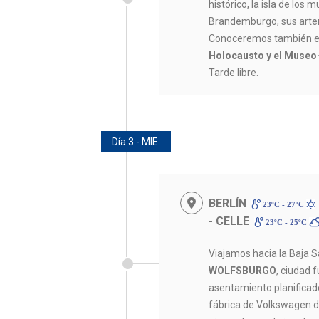
histórico, la isla de los 
Brandemburgo, sus arter
Conoceremos también e
Holocausto y el Museo
Tarde libre.
Día 3 - MIE.
BERLÍN
23ºC - 27ºC
- CELLE
23ºC - 25ºC
Viajamos hacia la Baja 
WOLFSBURGO
, ciudad
asentamiento planificado
fábrica de Volkswagen du