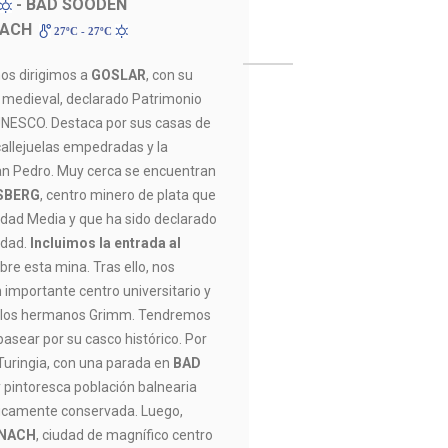
- BAD SOODEN
NACH
27ºC - 27ºC
os dirigimos a
GOSLAR
, con su
 medieval, declarado Patrimonio
UNESCO. Destaca por sus casas de
allejuelas empedradas y la
an Pedro. Muy cerca se encuentran
SBERG
, centro minero de plata que
Edad Media y que ha sido declarado
idad.
Incluimos la entrada al
re esta mina. Tras ello, nos
n importante centro universitario y
on los hermanos Grimm. Tendremos
asear por su casco histórico. Por
 Turingia, con una parada en
BAD
 pintoresca población balnearia
icamente conservada. Luego,
ENACH
, ciudad de magnífico centro