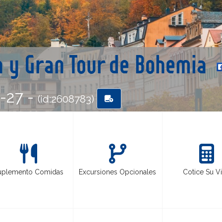
a y Gran Tour de Bohemia
6-27 -
(id:2608783)
uplemento Comidas
Excursiones Opcionales
Cotice Su Vi