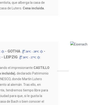
entista, que alberga la casa de
 casa de Lutero.
Cena incluida.
- GOTHA
-
C
26ºC - 28ºC
- LEIPZIG
26ºC - 27ºC
tando el impresionante
CASTILLO
incluida)
, declarado Patrimonio
UNESCO, donde Martín Lutero
nto al alemán. Tras ello, en
nte, tendremos tiempo libre para
iudad para que, si le gusta la
 casa de Bach o bien conocer el