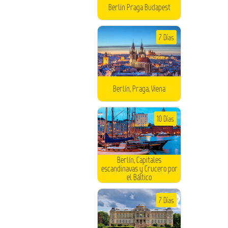
Berlin Praga Budapest
7 Días
Berlín, Praga, Viena
10 Días
Berlín, Capitales
escandinavas y Crucero por
el Báltico
7 Días