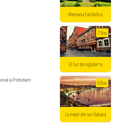
Alemania Fantástica
7 Días
El Sur de Inglaterra
6 Días
Lo mejor del sur italiano