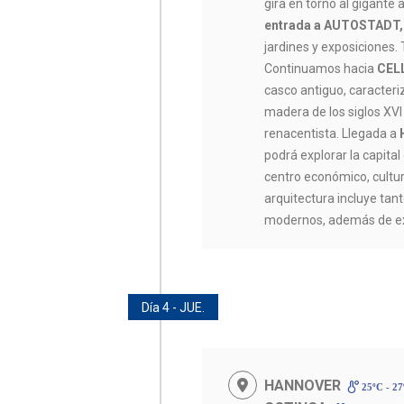
gira en torno al gigante 
entrada a AUTOSTADT,
jardines y exposiciones.
Continuamos hacia
CEL
casco antiguo, caracter
madera de los siglos XVI 
renacentista. Llegada a
podrá explorar la capital
centro económico, cultura
arquitectura incluye tant
modernos, además de ex
Día 4 - JUE.
HANNOVER
25ºC - 2