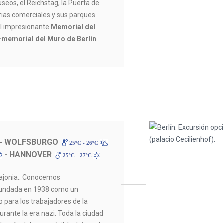
museos, el Reichstag, la Puerta de
ias comerciales y sus parques.
l impresionante
Memorial del
-memorial del Muro de Berlín
.
- WOLFSBURGO
25ºC - 26ºC
- HANNOVER
25ºC - 27ºC
Sajonia.. Conocemos
 fundada en 1938 como un
 para los trabajadores de la
rante la era nazi. Toda la ciudad