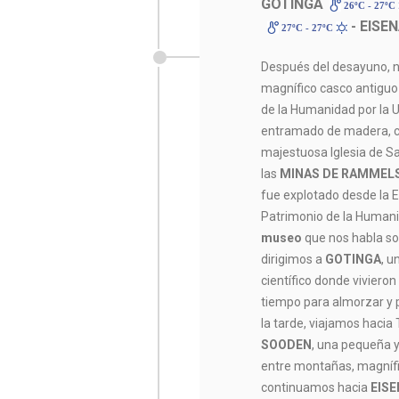
GOTINGA
26ºC - 27ºC
- EISE
27ºC - 27ºC
Después del desayuno, n
magnífico casco antiguo
de la Humanidad por la 
entramado de madera, c
majestuosa Iglesia de S
las
MINAS DE RAMMEL
fue explotado desde la 
Patrimonio de la Human
museo
que nos habla sob
dirigimos a
GOTINGA
, u
científico donde vivier
tiempo para almorzar y p
la tarde, viajamos hacia
SOODEN
, una pequeña y
entre montañas, magníf
continuamos hacia
EIS