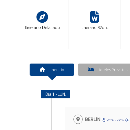
Itinerario Detallado
Itinerario Word
Itinerario
Hoteles Previstos
Día 1 - LUN.
BERLÍN
23ºC - 27ºC