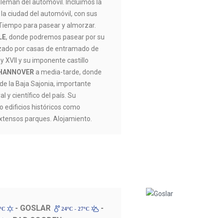
alemán del automóvil. Incluimos la
la ciudad del automóvil, con sus
 Tiempo para pasear y almorzar.
LE
, donde podremos pasear por su
izado por casas de entramado de
y XVII y su imponente castillo
HANNOVER
a media-tarde, donde
 de la Baja Sajonia, importante
l y científico del país. Su
o edificios históricos como
tensos parques. Alojamiento.
- GOSLAR
-
7ºC
24ºC - 27ºC