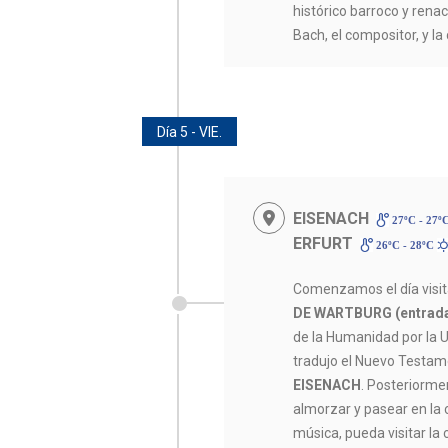
histórico barroco y renac
Bach, el compositor, y la
Día 5 - VIE.
EISENACH
27ºC - 27º
ERFURT
26ºC - 28ºC
Comenzamos el día visi
DE WARTBURG (entrada 
de la Humanidad por la 
tradujo el Nuevo Testame
EISENACH
. Posteriorme
almorzar y pasear en la c
música, pueda visitar la