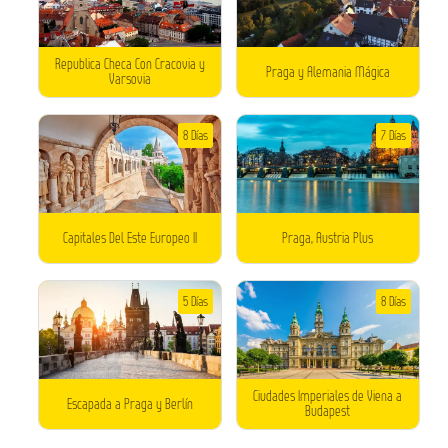
Republica Checa Con Cracovia y
Praga y Alemania Mágica
Varsovia
8 Días
7 Días
Capitales Del Este Europeo II
Praga, Austria Plus
5 Días
8 Días
Ciudades Imperiales de Viena a
Escapada a Praga y Berlín
Budapest