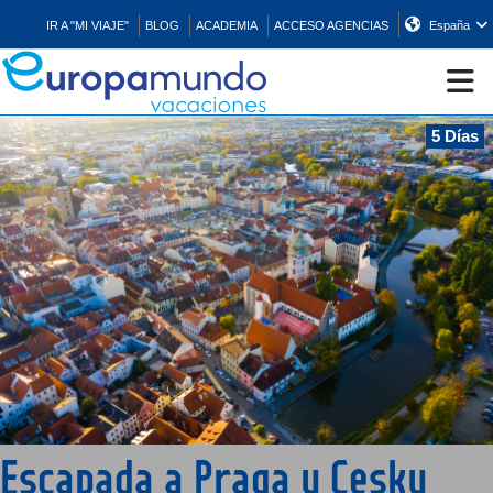
IR A "MI VIAJE"
BLOG
ACADEMIA
ACCESO AGENCIAS
España
5 Días
CRUCEROS
EUROPA
ASIA
ORIENTE
PROMOCIONES
Escapada a Praga y Cesky
COMPRAR