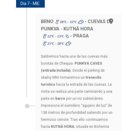
Día 7 - MIE.
BRNO
- CUEVAS DE
28ºC - 32ºC
PUNKVA - KUTNÁ HORA
- PRAGA
22ºC - 23ºC
25ºC - 28ºC
Saldremos hacia una de las cuevas más
bonitas de Chequia:
PUNKVA CAVES
(entrada incluida).
Desde el parking de
skalny Mlin tomaremos un
trenecito
turístico
hacia la entrada de las cuevas. La
visita se realiza una parte caminando y una
parte en
barco
por un rio subterráneo.
Impresiona el sumidero “agujero de luz” de
138 metros de profundidad saliendo por un
hermoso cenote. Tras ello continuamos
hacia
KUTNÁ HORA
, situada en Bohemia