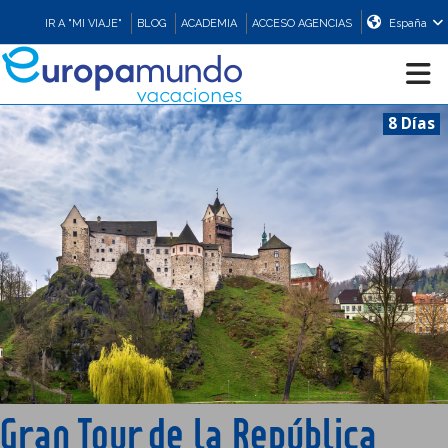
IR A "MI VIAJE"
BLOG
ACADEMIA
ACCESO AGENCIAS
España
8 Días
CRUCEROS
EUROPA
ASIA
ORIENTE
PROMOCIONES
Gran Tour de la República
COMPRAR