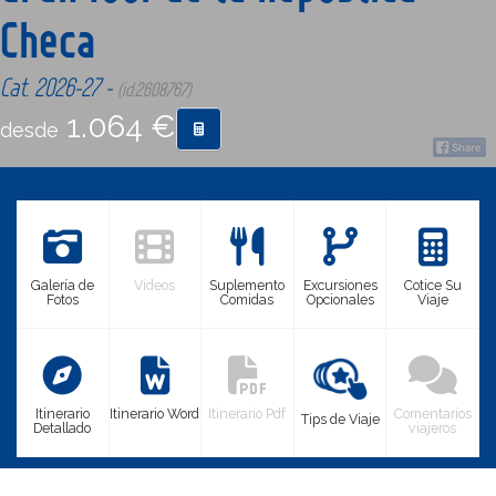
Checa
CONTACTO
Cat. 2026-27 -
(id:2608767)
1.064 €
MÁS
desde
Galería de
Videos
Suplemento
Excursiones
Cotice Su
Fotos
Comidas
Opcionales
Viaje
Itinerario
Itinerario Word
Itinerario Pdf
Comentarios
Tips de Viaje
Detallado
viajeros