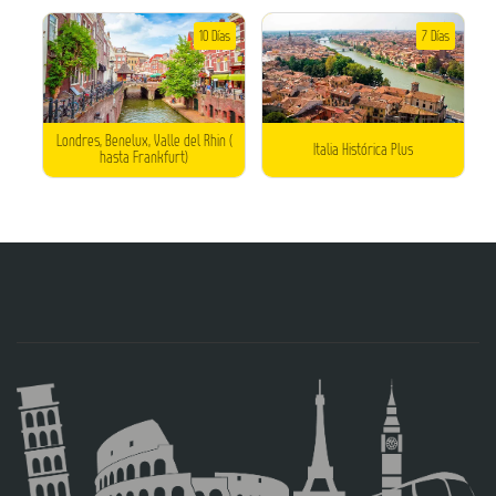
10 Días
7 Días
Londres, Benelux, Valle del Rhin (
Italia Histórica Plus
hasta Frankfurt)