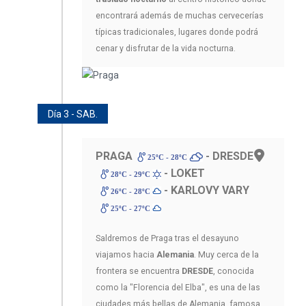
encontrará además de muchas cervecerías
típicas tradicionales, lugares donde podrá
cenar y disfrutar de la vida nocturna.
Día 3 - SAB.
PRAGA
- DRESDE
25ºC - 28ºC
- LOKET
28ºC - 29ºC
- KARLOVY VARY
26ºC - 28ºC
25ºC - 27ºC
Saldremos de Praga tras el desayuno
viajamos hacia
Alemania
. Muy cerca de la
frontera se encuentra
DRESDE
, conocida
como la "Florencia del Elba", es una de las
ciudades más bellas de Alemania, famosa