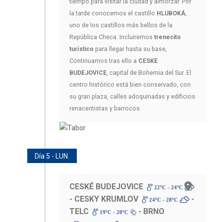
tiempo para visitar la ciudad y almorzar. Por
la tarde conocemos el castillo
HLUBOKÁ
,
uno de los castillos más bellos de la
República Checa. Incluiremos
trenecito
turístico
para llegar hasta su base,
Continuamos tras ello a
CESKE
BUDEJOVICE
, capital de Bohemia del Sur. El
centro histórico está bien conservado, con
su gran plaza, calles adoquinadas y edificios
renacentistas y barrocos.
Día 5 - LUN.
CESKÉ BUDEJOVICE
22ºC - 24ºC
- CESKY KRUMLOV
-
24ºC - 28ºC
TELC
- BRNO
19ºC - 20ºC