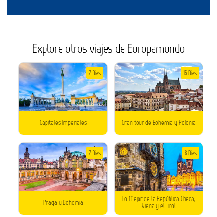
Explore otros viajes de Europamundo
7 Días
15 Días
Capitales Imperiales
Gran tour de Bohemia y Polonia
7 Días
8 Días
Lo Mejor de la República Checa,
Praga y Bohemia
Viena y el Tirol