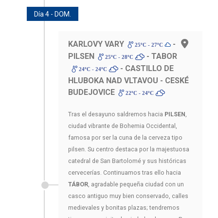
Día 4 - DOM.
KARLOVY VARY
-
25ºC - 27ºC
PILSEN
- TABOR
25ºC - 28ºC
- CASTILLO DE
24ºC - 24ºC
HLUBOKA NAD VLTAVOU - CESKÉ
BUDEJOVICE
22ºC - 24ºC
Tras el desayuno saldremos hacia
PILSEN
,
ciudad vibrante de Bohemia Occidental,
famosa por ser la cuna de la cerveza tipo
pilsen. Su centro destaca por la majestuosa
catedral de San Bartolomé y sus históricas
cervecerías. Continuamos tras ello hacia
TÁBOR
, agradable pequeña ciudad con un
casco antiguo muy bien conservado, calles
medievales y bonitas plazas; tendremos