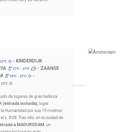
- KINDERDIJK
 22ºC
AYA
- ZAANSE
27ºC - 27ºC
AM
-
19ºC - 22ºC
- 22ºC
ado de lugares de gran belleza.
 (entrada incluida)
, lugar
 la Humanidad por sus 19 molinos
l s. XVIII. Tras ello, en la ciudad de
ntrada a MADURODAM
, un
senta los lugares más