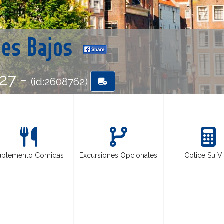
ses Bajos
-27 -
(id:2608762)
uplemento Comidas
Excursiones Opcionales
Cotice Su Vi