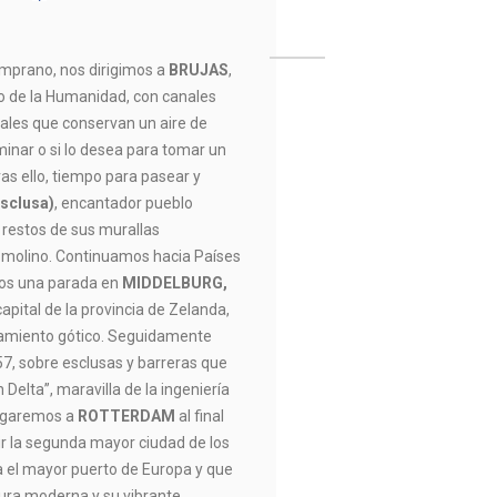
mprano, nos dirigimos a
BRUJAS
,
o de la Humanidad, con canales
ales que conservan un aire de
inar o si lo desea para tomar un
ras ello, tiempo para pasear y
Esclusa)
, encantador pueblo
 restos de sus murallas
 molino. Continuamos hacia Países
mos una parada en
MIDDELBURG,
capital de la provincia de Zelanda,
amiento gótico. Seguidamente
7, sobre esclusas y barreras que
 Delta”, maravilla de la ingeniería
legaremos a
ROTTERDAM
al final
ir la segunda mayor ciudad de los
a el mayor puerto de Europa y que
tura moderna y su vibrante