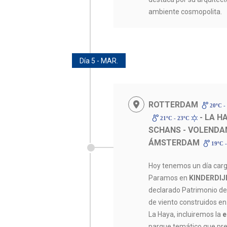
ambiente cosmopolita.
Día 5 - MAR.
ROTTERDAM
20ºC -
- LA H
21ºC - 23ºC
SCHANS - VOLEND
ÁMSTERDAM
19ºC 
Hoy tenemos un día carg
Paramos en
KINDERDIJK
declarado Patrimonio de
de viento construidos en e
La Haya, incluiremos la
e
parque temático que pre