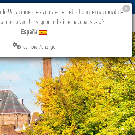
BLOG
ACADEMIA
ACCESO AGENCIAS
España
 Vacaciones, está usted en el sitio internacional de:
amundo Vacations, your in the international site of:
IONES
COMPRAR
CONTACTO
MÁS
España
cambiar/change