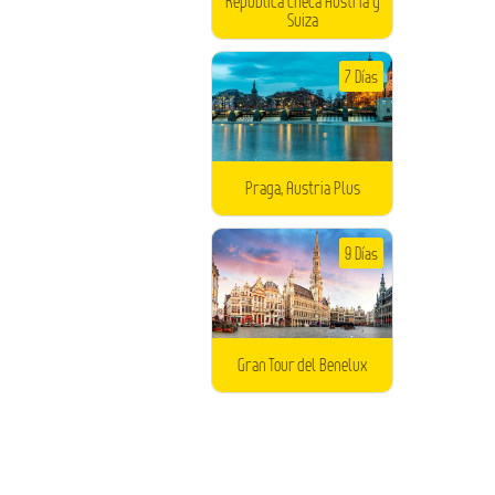
Republica Checa Austria y
Suiza
7 Días
Praga, Austria Plus
9 Días
Gran Tour del Benelux