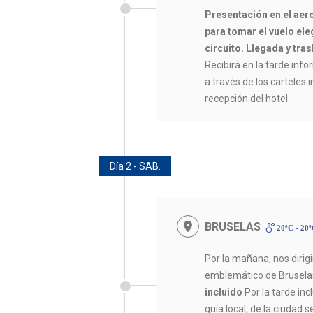
Presentación en el aer
para tomar el vuelo eleg
circuito. Llegada y tras
Recibirá en la tarde infor
a través de los carteles 
recepción del hotel.
Día 2 - SAB.
BRUSELAS
20ºC - 20
Por la mañana, nos dirig
emblemático de Bruselas
incluido
Por la tarde in
guía local, de la ciudad 