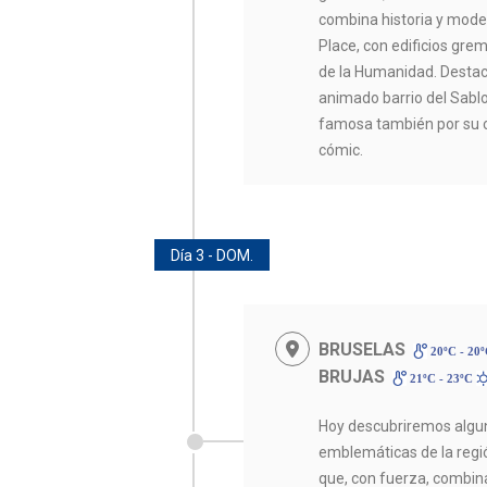
combina historia y mode
Place, con edificios grem
de la Humanidad. Destaca
animado barrio del Sablo
famosa también por su c
cómic.
Día 3 - DOM.
BRUSELAS
20ºC - 20
BRUJAS
21ºC - 23ºC
Hoy descubriremos algu
emblemáticas de la regi
que, con fuerza, combina