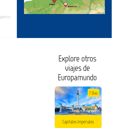
ajeros
Explore otros
viajes de
Europamundo
7 Días
Capitales Imperiales