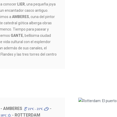
 a conocer
LIER
, una pequeña joya
 un encantador casco antiguo.
gimos a
AMBERES
, cuna del pintor
e catedral gótica alberga obras
amenco. Tiempo para pasear y
nocemos
GANTE
, bellísima ciudad
 vida cultural con el esplendor
n además de sus canales, el
 Flandes y las tres torres del centro
- AMBERES
-
21ºC - 21ºC
- ROTTERDAM
 18ºC