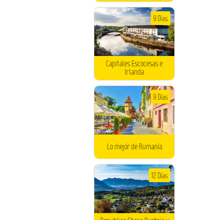
9 Días
Capitales Escocesas e
Irlanda
9 Días
Lo mejor de Rumanía
12 Días