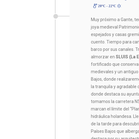
20ºC - 22ºC
Muy próximo a Gante, te
joya medieval Patrimoni
espejados y casas gremi
cuento. Tiempo para cam
barco por sus canales. T
almorzar en
SLUIS (La 
fortificado que conserva
medievales y un antiguo
Bajos, donde realizare
la tranquila y agradable 
donde destaca su ayunt
tomamos la carretera N5
marcan el límite del “Plan
hidráulica holandesa. L
de la tarde para descubr
Países Bajos que alberg
destaca por su arquitec