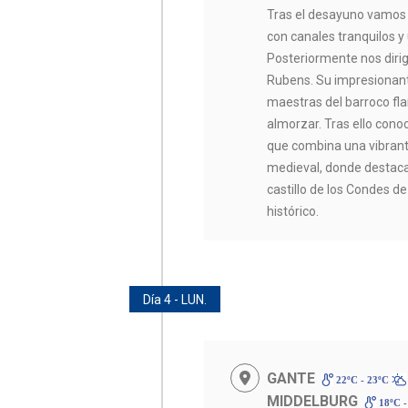
Tras el desayuno vamos
con canales tranquilos y
Posteriormente nos diri
Rubens. Su impresionant
maestras del barroco fl
almorzar. Tras ello co
que combina una vibrante
medieval, donde destaca
castillo de los Condes de
histórico.
Día 4 - LUN.
GANTE
22ºC - 23ºC
MIDDELBURG
18ºC -