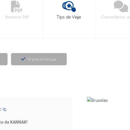
Itinerario Pdf
Tips de Viaje
Comentarios vi
El precio incluye
ºC
ito de KANNAK!