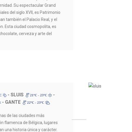
rnidad. Su espectacular Grand
iales del siglo XVII, es Patrimonio
n también el Palacio Real, y el
n. Esta ciudad cosmopolita, es
hocolate, cerveza y arte del
- SLUIS
-
ºC
21ºC - 23ºC
- GANTE
22ºC - 23ºC
nas de las ciudades más
ón flamenca de Bélgica, lugares
n una historia única y carácter.