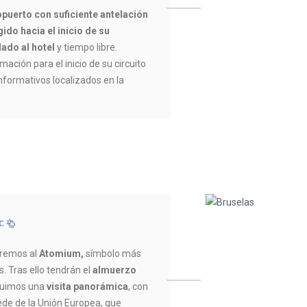
opuerto con suficiente antelación
ido hacia el inicio de su
lado al hotel
y tiempo libre.
mación para el inicio de su circuito
informativos localizados en la
ºC
iremos al
Atomium,
símbolo más
. Tras ello tendrán el
almuerzo
cluimos una
visita panorámica
, con
sede de la Unión Europea, que