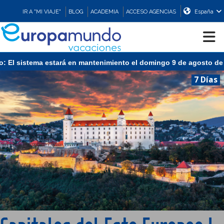
IR A "MI VIAJE"
BLOG
ACADEMIA
ACCESO AGENCIAS
España
sistema estará en mantenimiento el domingo 9 de agosto de 13:00 
CRUCEROS
7 Días
EUROPA
ASIA
ORIENTE
PROMOCIONES
COMPRAR