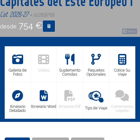
Capitales del Este Europeo I
Cat. 2026-27 -
(id:2608749)
CONTACTO
754 €
desde
MÁS
Galería de
Videos
Suplemento
Paquetes
Cotice Su
Fotos
Comidas
Opcionales
Viaje
Itinerario
Itinerario Word
Itinerario Pdf
Comentarios
Tips de Viaje
Detallado
viajeros