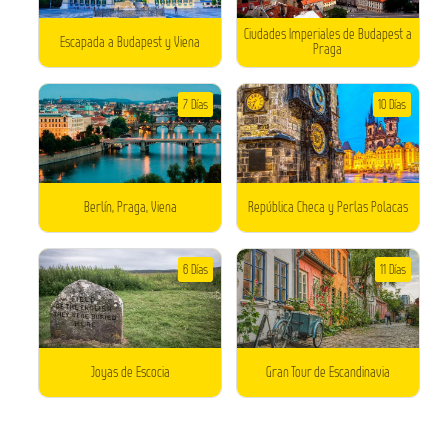
Ciudades Imperiales de Budapest a
Escapada a Budapest y Viena
Praga
7 Días
10 Días
Berlín, Praga, Viena
República Checa y Perlas Polacas
6 Días
11 Días
Joyas de Escocia
Gran Tour de Escandinavia