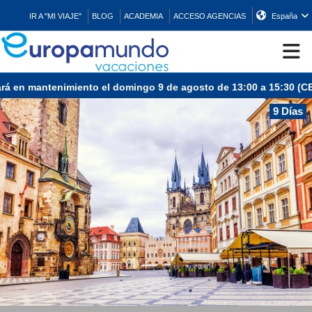
IR A "MI VIAJE"
BLOG
ACADEMIA
ACCESO AGENCIAS
España
 mantenimiento el domingo 9 de agosto de 13:00 a 15:30 (CEST/Mad
CRUCEROS
9 Días
EUROPA
ASIA
ORIENTE
PROMOCIONES
COMPRAR