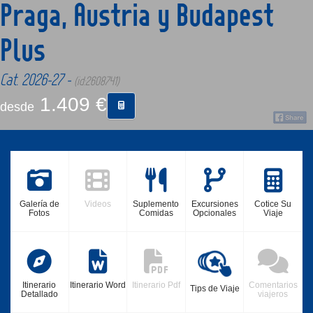
Praga, Austria y Budapest
Plus
CONTACTO
Cat. 2026-27 -
(id:2608741)
MÁS
1.409 €
desde
Galería de
Videos
Suplemento
Excursiones
Cotice Su
Fotos
Comidas
Opcionales
Viaje
Itinerario
Itinerario Word
Itinerario Pdf
Comentarios
Tips de Viaje
Detallado
viajeros