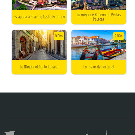
Lo mejor de Bohemia y Perlas
Escapada a Praga y Cesky Krumlov
Polacas
9 Días
9 Días
Lo Mejor del Norte Italiano
Lo mejor de Portugal