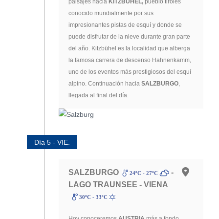
paisajes hacia
KITZBÜHEL,
pueblo tirolés
conocido mundialmente por sus
impresionantes pistas de esquí y donde se
puede disfrutar de la nieve durante gran parte
del año. Kitzbühel es la localidad que alberga
la famosa carrera de descenso Hahnenkamm,
uno de los eventos más prestigiosos del esquí
alpino. Continuación hacia
SALZBURGO
,
llegada al final del día.
Día 5 - VIE.
SALZBURGO
-
24ºC - 27ºC
LAGO TRAUNSEE - VIENA
30ºC - 33ºC
Hoy conoceremos
AUSTRIA
más a fondo.