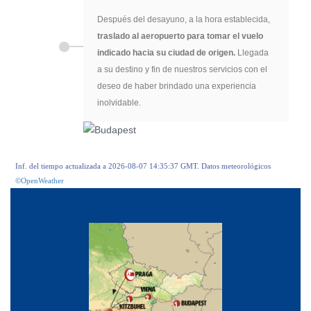
Después del desayuno, a la hora establecida,
traslado al aeropuerto para tomar el vuelo
indicado hacia su ciudad de origen.
Llegada
a su destino y fin de nuestros servicios con el
deseo de haber brindado una experiencia
inolvidable.
Inf. del tiempo actualizada a 2026-08-07 14:35:37 GMT. Datos meteorológicos
©OpenWeather