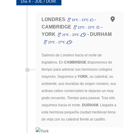
Día 4 - JUE / DOM.
LONDRES
-
11ºC - 15ºC
CAMBRIDGE
-
22ºC - 22ºC
YORK
- DURHAM
21ºC - 23ºC
25ºC - 27ºC
Salimos de Londres hacia el norte de
Inglaterra. En
CAMBRIDGE
disponemos de
tiempo para admirar sus hermosos colegios
mayores. Seguimos a
YORK
, su catedral, su
ambiente, sus murallas de origen romano, sus
activas calles comerciales le dejaran un muy
grato recuerdo. Tiempo para pasear. Tras ello
seguimos hacia el norte.
DURHAM
. Llegada a
esta hermosa pequeña ciudad medieval llena
de vida con su catedral frente al castillo.