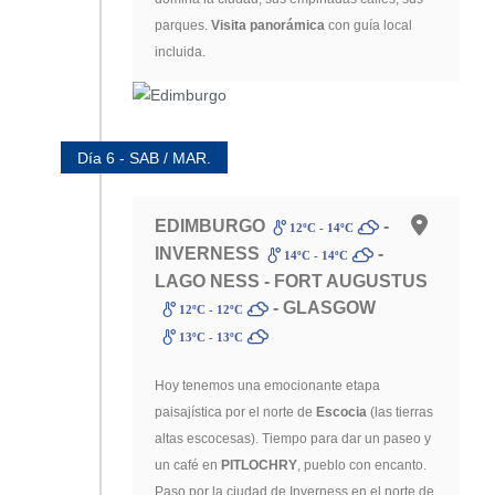
parques.
Visita panorámica
con guía local
incluida.
Día 6 - SAB / MAR.
EDIMBURGO
-
12ºC - 14ºC
INVERNESS
-
14ºC - 14ºC
LAGO NESS - FORT AUGUSTUS
- GLASGOW
12ºC - 12ºC
13ºC - 13ºC
Hoy tenemos una emocionante etapa
paisajística por el norte de
Escocia
(las tierras
altas escocesas). Tiempo para dar un paseo y
un café en
PITLOCHRY
, pueblo con encanto.
Paso por la ciudad de Inverness en el norte de