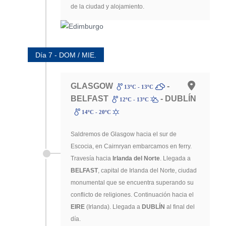
de la ciudad y alojamiento.
Día 7 - DOM / MIE.
GLASGOW
-
13ºC - 13ºC
BELFAST
- DUBLÍN
12ºC - 13ºC
14ºC - 20ºC
Saldremos de Glasgow hacia el sur de
Escocia, en Cairnryan embarcamos en ferry.
Travesía hacia
Irlanda del Norte
. Llegada a
BELFAST
, capital de Irlanda del Norte, ciudad
monumental que se encuentra superando su
conflicto de religiones. Continuación hacia el
EIRE
(Irlanda). Llegada a
DUBLÍN
al final del
día.