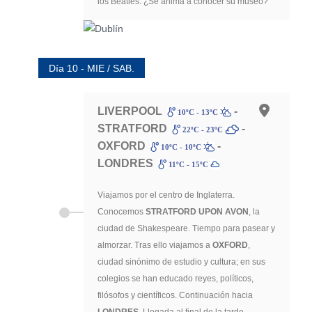
los Beatles. ¿Se anima a conocer su museo?
Día 10 - MIE / SAB.
LIVERPOOL
-
10ºC - 13ºC
STRATFORD
-
22ºC - 23ºC
OXFORD
-
10ºC - 10ºC
LONDRES
11ºC - 15ºC
Viajamos por el centro de Inglaterra.
Conocemos
STRATFORD UPON AVON
, la
ciudad de Shakespeare. Tiempo para pasear y
almorzar. Tras ello viajamos a
OXFORD
,
ciudad sinónimo de estudio y cultura; en sus
colegios se han educado reyes, políticos,
filósofos y científicos. Continuación hacia