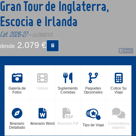
Gran Tour de Inglaterra,
Escocia e Irlanda
CONTACTO
Cat. 2026-27 -
(id:2608737)
MÁS
2.079 €
desde
Galería de
Videos
Suplemento
Paquetes
Cotice Su
Fotos
Comidas
Opcionales
Viaje
Itinerario
Itinerario Word
Itinerario Pdf
Comentarios
Tips de Viaje
Detallado
viajeros