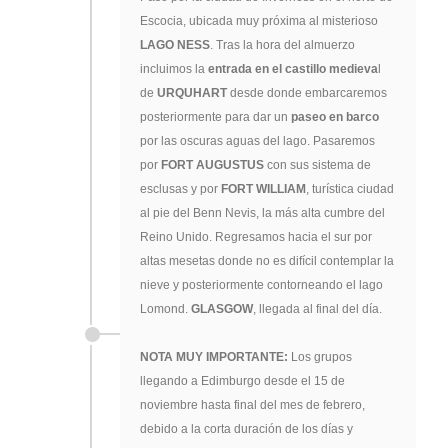
Escocia, ubicada muy próxima al misterioso
LAGO NESS
. Tras la hora del almuerzo
incluimos la
entrada en el castillo medieva
l
de
URQUHART
desde donde embarcaremos
posteriormente para dar un
paseo en barco
por las oscuras aguas del lago. Pasaremos
por
FORT AUGUSTUS
con sus sistema de
esclusas y por
FORT WILLIAM
, turística ciudad
al pie del Benn Nevis, la más alta cumbre del
Reino Unido. Regresamos hacia el sur por
altas mesetas donde no es difícil contemplar la
nieve y posteriormente contorneando el lago
Lomond.
GLASGOW
, llegada al final del día.
NOTA MUY IMPORTANTE:
Los grupos
llegando a Edimburgo desde el 15 de
noviembre hasta final del mes de febrero,
debido a la corta duración de los días y