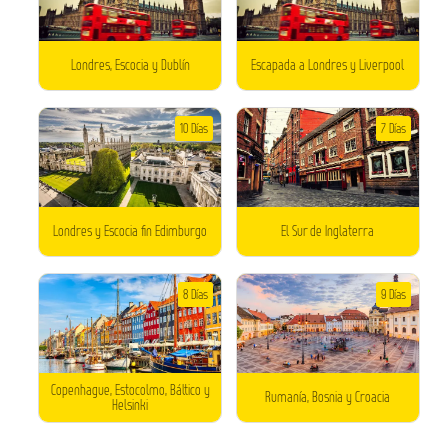
Londres, Escocia y Dublín
Escapada a Londres y Liverpool
10 Días
7 Días
Londres y Escocia fin Edimburgo
El Sur de Inglaterra
8 Días
9 Días
Copenhague, Estocolmo, Báltico y
Rumanía, Bosnia y Croacia
Helsinki