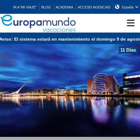
IR A "MI VIAJE"
BLOG
ACADEMIA
ACCESO AGENCIAS
España
 El sistema estará en mantenimiento el domingo 9 de agosto de 13
CRUCEROS
11 Días
EUROPA
ASIA
ORIENTE
PROMOCIONES
COMPRAR