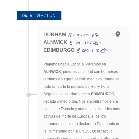
Día 5 - VIE / LUN.
DURHAM
-
25ºC - 27ºC
ALNWICK
-
12ºC - 12ºC
EDIMBURGO
12ºC - 14ºC
Viajamos hacia Escocia. Paramos en
ALNWICK
, pintoresca ciudad con hermosos
jardines y su gran castillo medieval donde se
rodó en parte la película de Harry Potter.
Seguimos posteriormente a
EDIMBURGO
,
llegada a medio día. Nos encontramos en la
capital de Escocia y una de las ciudades más
activas del norte de Europa; el centro
monumental ha sido declarado Patrimonio de
la Humanidad por la UNESCO; el castillo
domina la ciudad, sus empinadas calles, sus