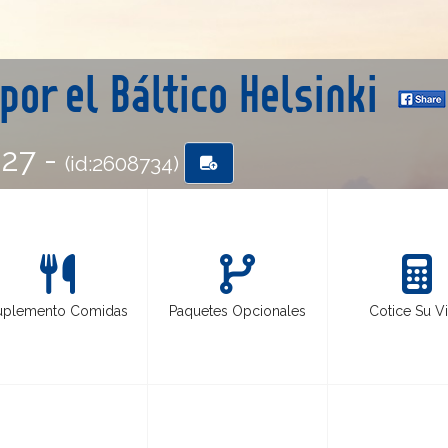
por el Báltico Helsinki
-27 -
(id:2608734)
uplemento Comidas
Paquetes Opcionales
Cotice Su Vi