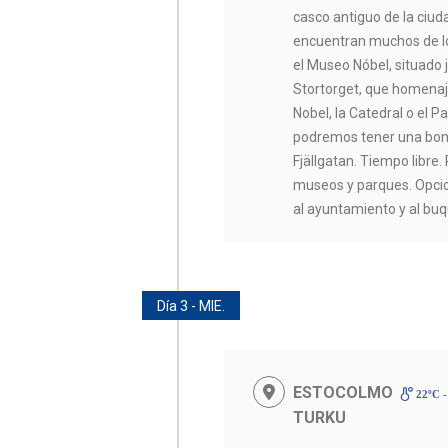
casco antiguo de la ciud
encuentran muchos de l
el Museo Nóbel, situado 
Stortorget, que homenaj
Nobel, la Catedral o el P
podremos tener una boni
Fjällgatan. Tiempo libr
museos y parques. Opcio
al ayuntamiento y al b
Día 3 - MIE.
ESTOCOLMO
22ºC -
TURKU