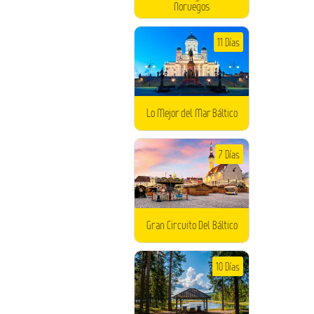
Noruegos
11 Días
Lo Mejor del Mar Báltico
7 Días
Gran Circuito Del Báltico
10 Días