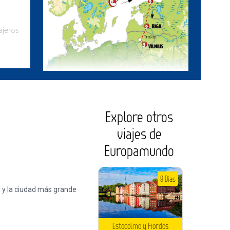
ajeros
Explore otros
viajes de
Europamundo
9 Días
Estocolmo y Fiordos