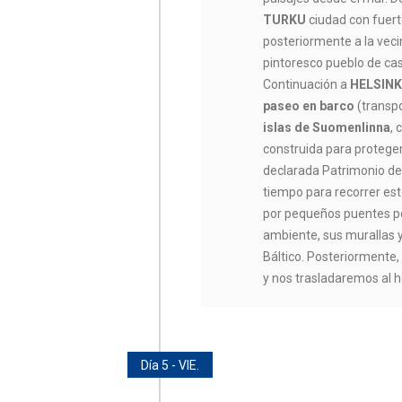
TURKU
ciudad con fuert
posteriormente a la vec
pintoresco pueblo de cas
Continuación a
HELSINK
paseo en barco
(transpo
islas de Suomenlinna
,
construida para proteger
declarada Patrimonio d
tiempo para recorrer este
por pequeños puentes pe
ambiente, sus murallas y
Báltico. Posteriormente,
y nos trasladaremos al h
Día 5 - VIE.