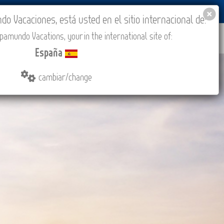
BLOG
ACADEMIA
ACCESO AGENCIAS
España
 Vacaciones, está usted en el sitio internacional de:
amundo Vacations, your in the international site of:
IONES
COMPRAR
CONTACTO
MÁS
España
cambiar/change