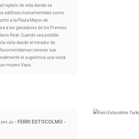
ad repleto de vida donde se
os edificios monumentales como
junto a la Plaza Mayor de
ea a los ganadores de los Premios
alacio Real. Cuando sea posible
ta vista desde el mirador de
e. Recomendamos conocer sus
nalmente le sugerimos una visita
uque-museo Vasa.
- FERRI ESTOCOLMO -
 23ºC