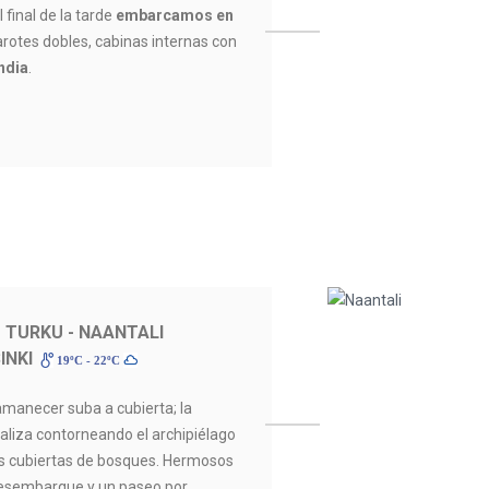
 final de la tarde
embarcamos en
rotes dobles, cabinas internas con
ndia
.
 TURKU - NAANTALI
INKI
19ºC - 22ºC
anecer suba a cubierta; la
aliza contorneando el archipiélago
las cubiertas de bosques. Hermosos
Desembarque y un paseo por