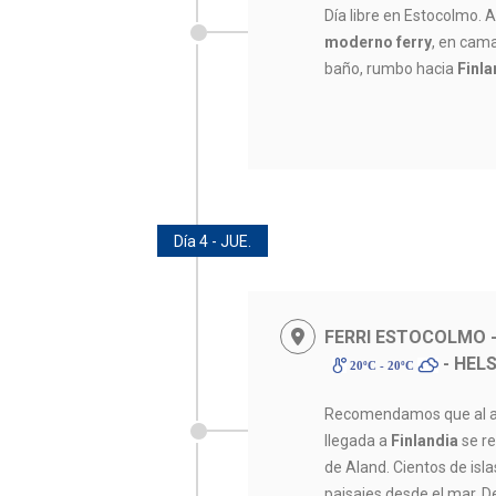
Día libre en Estocolmo. Al
moderno ferry
, en cama
baño, rumbo hacia
Finla
Día 4 - JUE.
FERRI ESTOCOLMO -
- HELS
20ºC - 20ºC
Recomendamos que al am
llegada a
Finlandia
se re
de Aland. Cientos de is
paisajes desde el mar. 