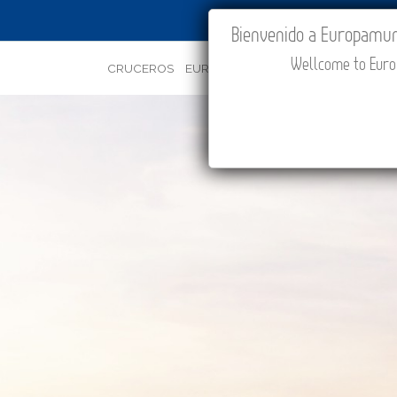
IR A "MI VIAJE"
Bienvenido a Europamundo
Wellcome to Europ
CRUCEROS
EUROPA
ASIA
ORIENTE
PROMOC