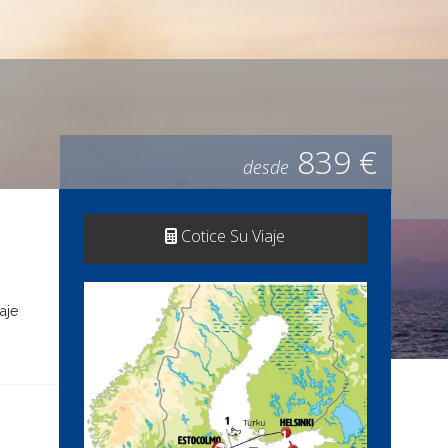
839 €
desde
Cotice Su Viaje
aje