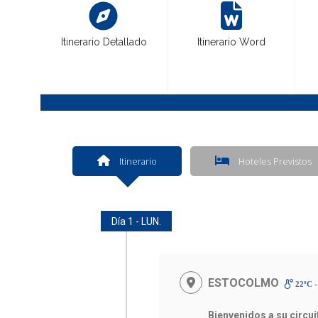
Itinerario Detallado
Itinerario Word
Itinerario
Hoteles Previstos
Día 1 - LUN.
ESTOCOLMO
22ºC -
Bienvenidos a su circu