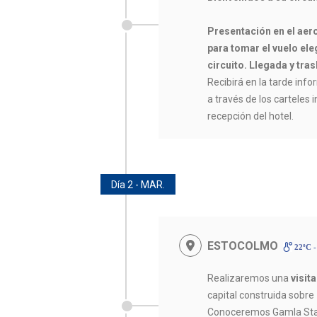
Presentación en el aer
para tomar el vuelo eleg
circuito. Llegada y tras
Recibirá en la tarde infor
a través de los carteles 
recepción del hotel.
Día 2 - MAR.
ESTOCOLMO
22ºC -
Realizaremos una
visit
capital construida sobre 
Conoceremos Gamla Stan