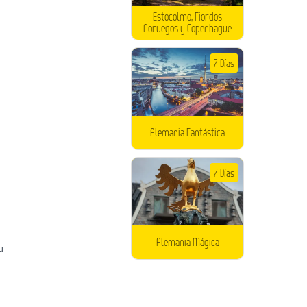
Estocolmo, Fiordos
Noruegos y Copenhague
7 Días
Alemania Fantástica
7 Días
Alemania Mágica