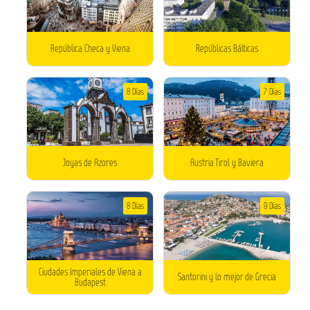
República Checa y Viena
Repúblicas Bálticas
8 Días
7 Días
Joyas de Azores
Austria Tirol y Baviera
8 Días
9 Días
Ciudades Imperiales de Viena a
Santorini y lo mejor de Grecia
Budapest