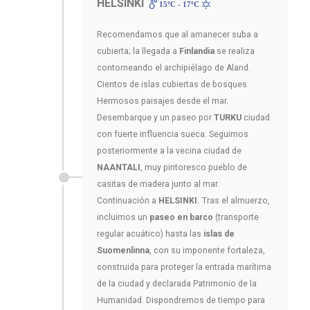
HELSINKI
15ºC - 17ºC
Recomendamos que al amanecer suba a
cubierta; la llegada a
Finlandia
se realiza
contorneando el archipiélago de Aland.
Cientos de islas cubiertas de bosques.
Hermosos paisajes desde el mar.
Desembarque y un paseo por
TURKU
ciudad
con fuerte influencia sueca. Seguimos
posteriormente a la vecina ciudad de
NAANTALI
, muy pintoresco pueblo de
casitas de madera junto al mar.
Continuación a
HELSINKI.
Tras el almuerzo,
incluimos un
paseo en barco
(transporte
regular acuático) hasta las
islas de
Suomenlinna
, con su imponente fortaleza,
construida para proteger la entrada marítima
de la ciudad y declarada Patrimonio de la
Humanidad. Dispondremos de tiempo para