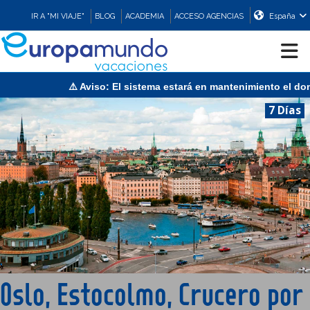
IR A "MI VIAJE"
BLOG
ACADEMIA
ACCESO AGENCIAS
España
⚠️ Aviso: El sistema estará en mantenimiento el domingo 
CRUCEROS
7 Días
EUROPA
ASIA
ORIENTE
PROMOCIONES
Oslo, Estocolmo, Crucero por
COMPRAR