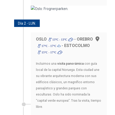
Día 2 - LUN.
OSLO
- OREBRO
13ºC - 13ºC
- ESTOCOLMO
17ºC - 17ºC
15ºC - 17ºC
Incluimos una
visita panorámica
con guía
local de la capital Noruega. Esta ciudad une
su vibrante arquitectura moderna con sus
edificios clásicos, un magnífico entorno
paisajístico y grandes parques con
esculturas. Oslo ha sido nominada la
“capital verde europea”. Tras la visita, tiempo
libre.