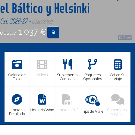
el Báltico y Helsinki
CONTACTO
Cat. 2026-27 -
(id:2608733)
1.037 €
desde
MÁS
Galería de
Videos
Suplemento
Paquetes
Cotice Su
Fotos
Comidas
Opcionales
Viaje
Itinerario
Itinerario Word
Itinerario Pdf
Comentarios
Tips de Viaje
Detallado
viajeros