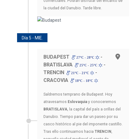
comerciales. Podrán disfrutar del encanto de
la ciudad del Danubio. Tarde libre.
Día 5 - MIE.
BUDAPEST
-
27ºC - 28ºC
BRATISLAVA
-
25ºC - 25ºC
TRENCIN
-
21ºC - 21ºC
CRACOVIA
18ºC - 18ºC
Saldremos temprano de Budapest. Hoy
atravesamos
Eslovaquia
y conoceremos
BRATISLAVA
, la capital del país a orillas del
Danubio. Tiempo para dar un paseo por su
casco histórico al pie del imponente castillo.
Tras ello continuamos hacia
TRENCIN
,
pequeña ciudad medieval al oeste de