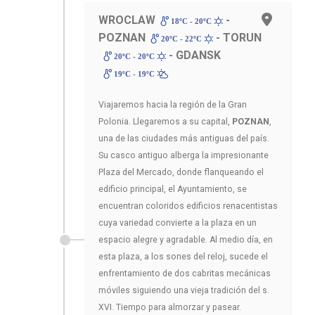
WROCLAW
-
18ºC - 20ºC
POZNAN
- TORUN
20ºC - 22ºC
- GDANSK
20ºC - 20ºC
19ºC - 19ºC
Viajaremos hacia la región de la Gran
Polonia. Llegaremos a su capital,
POZNAN
,
una de las ciudades más antiguas del país.
Su casco antiguo alberga la impresionante
Plaza del Mercado, donde flanqueando el
edificio principal, el Ayuntamiento, se
encuentran coloridos edificios renacentistas
cuya variedad convierte a la plaza en un
espacio alegre y agradable. Al medio día, en
esta plaza, a los sones del reloj, sucede el
enfrentamiento de dos cabritas mecánicas
móviles siguiendo una vieja tradición del s.
XVI. Tiempo para almorzar y pasear.