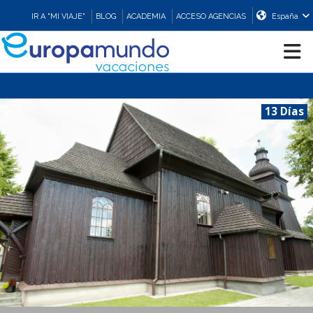
IR A "MI VIAJE"
BLOG
ACADEMIA
ACCESO AGENCIAS
España
CRUCEROS
13 Días
EUROPA
ASIA
ORIENTE
PROMOCIONES
COMPRAR