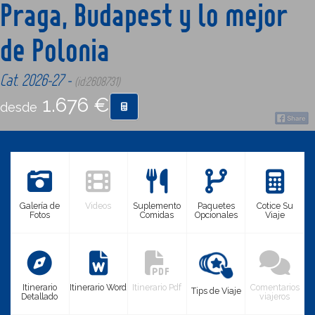
Praga, Budapest y lo mejor
de Polonia
CONTACTO
Cat. 2026-27 -
(id:2608731)
MÁS
1.676 €
desde
Galería de
Videos
Suplemento
Paquetes
Cotice Su
Fotos
Comidas
Opcionales
Viaje
Itinerario
Itinerario Word
Itinerario Pdf
Comentarios
Tips de Viaje
Detallado
viajeros