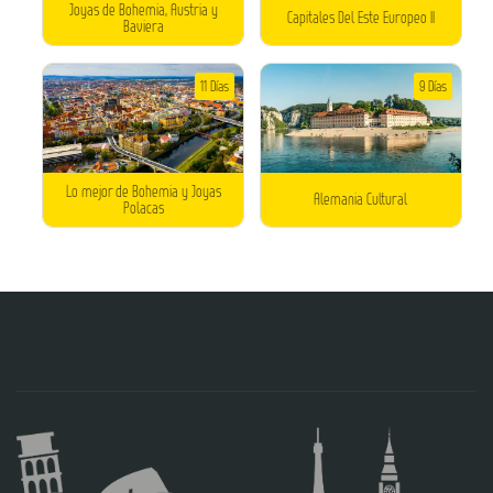
Joyas de Bohemia, Austria y
Capitales Del Este Europeo II
Baviera
11 Días
9 Días
Lo mejor de Bohemia y Joyas
Alemania Cultural
Polacas