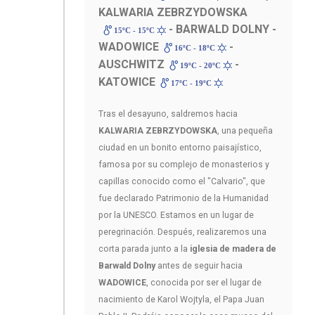
KALWARIA ZEBRZYDOWSKA
- BARWALD DOLNY -
15ºC - 15ºC
WADOWICE
-
16ºC - 18ºC
AUSCHWITZ
-
19ºC - 20ºC
KATOWICE
17ºC - 19ºC
Tras el desayuno, saldremos hacia
KALWARIA ZEBRZYDOWSKA
, una pequeña
ciudad en un bonito entorno paisajístico,
famosa por su complejo de monasterios y
capillas conocido como el "Calvario", que
fue declarado Patrimonio de la Humanidad
por la UNESCO. Estamos en un lugar de
peregrinación. Después, realizaremos una
corta parada junto a la
iglesia de madera de
Barwald
Dolny
antes de seguir hacia
WADOWICE
, conocida por ser el lugar de
nacimiento de Karol Wojtyla, el Papa Juan