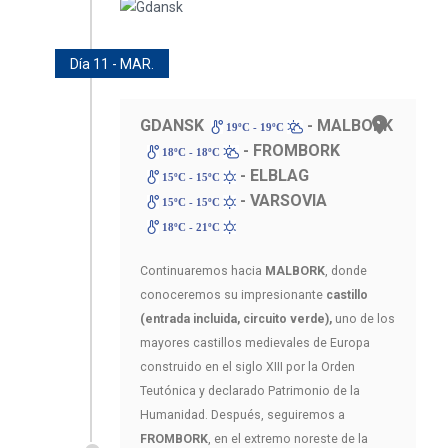
Día 11 - MAR.
GDANSK
- MALBORK
19ºC - 19ºC
- FROMBORK
18ºC - 18ºC
- ELBLAG
15ºC - 15ºC
- VARSOVIA
15ºC - 15ºC
18ºC - 21ºC
Continuaremos hacia
MALBORK
, donde
conoceremos su impresionante
castillo
(entrada incluida, circuito verde),
uno de los
mayores castillos medievales de Europa
construido en el siglo XIII por la Orden
Teutónica y declarado Patrimonio de la
Humanidad. Después, seguiremos a
FROMBORK
, en el extremo noreste de la