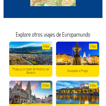
Explore otros viajes de Europamundo
9 Días
5 Días
Praga y Lo mejor de Austria con
Escapada a Praga
Baviera
10 Días
8 Días