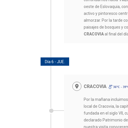
oeste de Eslovaquia, con
activo y pintoresco cent
almorzar. Por la tarde c
paisajes de bosques y co
CRACOVIA
al final del dí
Día 6 - JUE.
CRACOVIA
36ºC - 39
Por la mañana incluimo
local de Cracovia, la cap
fundada en el siglo VII, 
declarado Patrimonio de
nuestra visita conocere