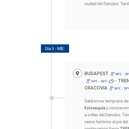
ciudad del Danubio. Tarde
Día 5 - MIE.
BUDAPEST
38ºC - 3
- TRE
34ºC - 36ºC
CRACOVIA
36ºC - 39
Saldremos temprano de
Eslovaquia
y conocere
a orillas del Danubio. T
casco histórico al pie del
continuamos hacia
TRE