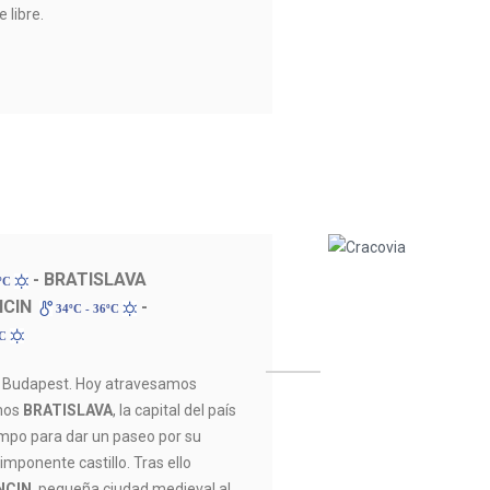
 libre.
- BRATISLAVA
9ºC
NCIN
-
34ºC - 36ºC
ºC
 Budapest. Hoy atravesamos
mos
BRATISLAVA
, la capital del país
iempo para dar un paseo por su
 imponente castillo. Tras ello
NCIN
, pequeña ciudad medieval al