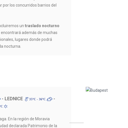
r por los concurridos barrios del
incluiremos un
traslado nocturno
de encontrará además de muchas
icionales, lugares donde podrá
ida nocturna.
- LEDNICE
-
35ºC - 36ºC
9ºC
ga. En la región de Moravia
iudad declarada Patrimonio de la