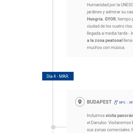
Humanidad por la UNESC
jardines y admirar su ca
Hungria. GYOR
, tiempo 
ciudad de los cuatro río
llegada a media tarde-. 
a la zona peatonal
llena
muchos con música.
Día 4 - MAR.
BUDAPEST
38ºC - 3
Incluimos
visita panorá
el Danubio. Visitaremos 
sus zonas comerciales. P