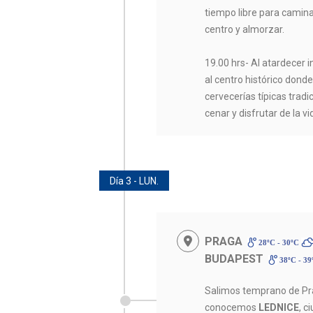
tiempo libre para camina
centro y almorzar.
19.00 hrs- Al atardecer 
al centro histórico don
cervecerías típicas trad
cenar y disfrutar de la v
Día 3 - LUN.
PRAGA
28ºC - 30ºC
BUDAPEST
38ºC - 3
Salimos temprano de Pra
conocemos
LEDNICE
, c