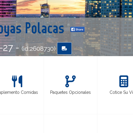
Joyas Polacas
-27 -
(id:2608730)
uplemento Comidas
Paquetes Opcionales
Cotice Su Vi