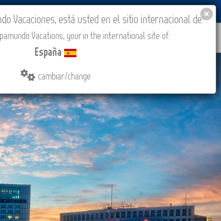
BLOG
ACADEMIA
ACCESO AGENCIAS
España
 Vacaciones, está usted en el sitio internacional de:
amundo Vacations, your in the international site of:
IONES
COMPRAR
CONTACTO
MÁS
España
cambiar/change