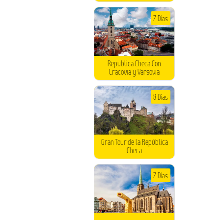
7 Días
Republica Checa Con
Cracovia y Varsovia
8 Días
Gran Tour de la República
Checa
7 Días