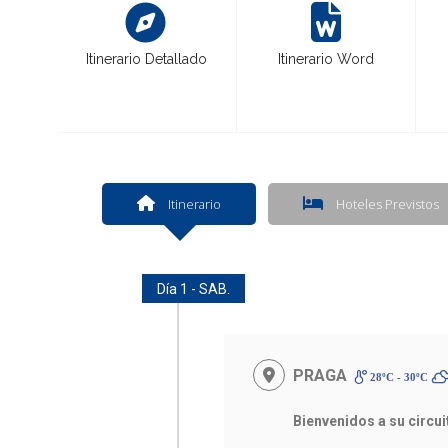
Itinerario Detallado
Itinerario Word
Itinerario
Hoteles Previstos
Día 1 - SAB.
PRAGA
28ºC - 30ºC
Bienvenidos a su circu