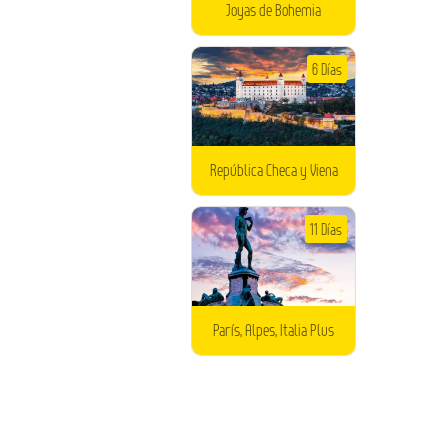
Joyas de Bohemia
6 Días
República Checa y Viena
11 Días
París, Alpes, Italia Plus