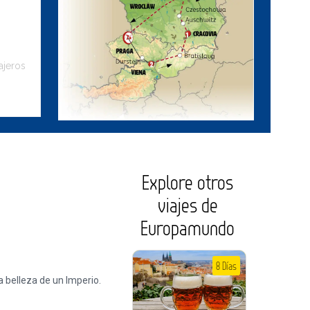
ajeros
Explore otros
viajes de
Europamundo
8 Días