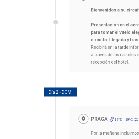
Bienvenidos a su circu
Presentación en el aer
para tomar el vuelo eleg
circuito. Llegada y tras
Recibirá en la tarde infor
a través de los carteles 
recepción del hotel.
Día 2 - DOM.
PRAGA
17ºC - 19ºC
Por la mañana incluimo