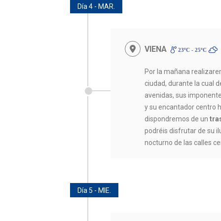
Día 4 - MAR.
VIENA
23ºC - 25ºC
Por la mañana realizar
ciudad, durante la cual
avenidas, sus imponente
y su encantador centro h
dispondremos de un
tra
podréis disfrutar de su 
nocturno de las calles c
Día 5 - MIE.