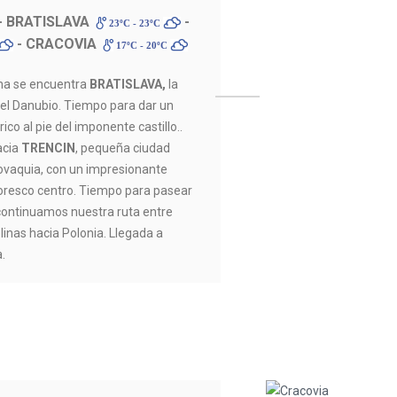
- BRATISLAVA
-
23ºC - 23ºC
- CRACOVIA
17ºC - 20ºC
ena se encuentra
BRATISLAVA,
la
s del Danubio. Tiempo para dar un
ico al pie del imponente castillo..
acia
TRENCIN
, pequeña ciudad
lovaquia, con un impresionante
intoresco centro. Tiempo para pasear
 continuamos nuestra ruta entre
linas hacia Polonia. Llegada a
a.