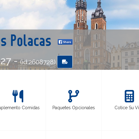
as Polacas
-27 -
(id:2608728)
uplemento Comidas
Paquetes Opcionales
Cotice Su Vi