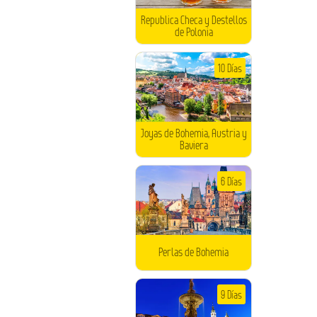
Republica Checa y Destellos
de Polonia
10 Días
Joyas de Bohemia, Austria y
Baviera
6 Días
Perlas de Bohemia
9 Días