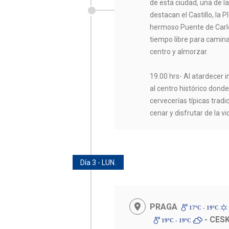
de esta ciudad, una de 
destacan el Castillo, la 
hermoso Puente de Carlo
tiempo libre para camina
centro y almorzar.
19.00 hrs- Al atardecer 
al centro histórico don
cervecerías típicas trad
cenar y disfrutar de la v
Día 3 - LUN.
PRAGA
17ºC - 19ºC
- CES
19ºC - 19ºC