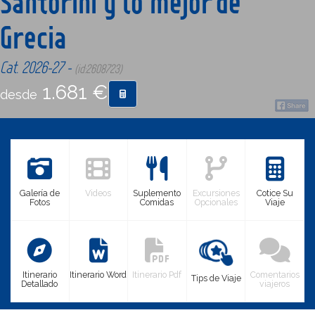
Santorini y lo mejor de
Grecia
CONTACTO
Cat. 2026-27 -
(id:2608723)
MÁS
1.681 €
desde
Galería de
Videos
Suplemento
Excursiones
Cotice Su
Fotos
Comidas
Opcionales
Viaje
Itinerario
Itinerario Word
Itinerario Pdf
Comentarios
Tips de Viaje
Detallado
viajeros