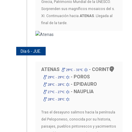
Grecia, Patrimonio Mundial de la UNESCO.
Sorprenden sus magníficos mosaicos del s.
XI. Continuación hacia
ATENAS
. Llegada al
final de la tarde.
Día 6 - JUE.
ATENAS
- CORINTO
29ºC - 31ºC
- POROS
29ºC - 29ºC
- EPIDAURO
28ºC - 28ºC
- NAUPLIA
27ºC - 27ºC
28ºC - 28ºC
Tras el desayuno salimos hacia la península
del Peloponeso, conocida por su historia,
paisajes, pueblos pintorescos y yacimientos