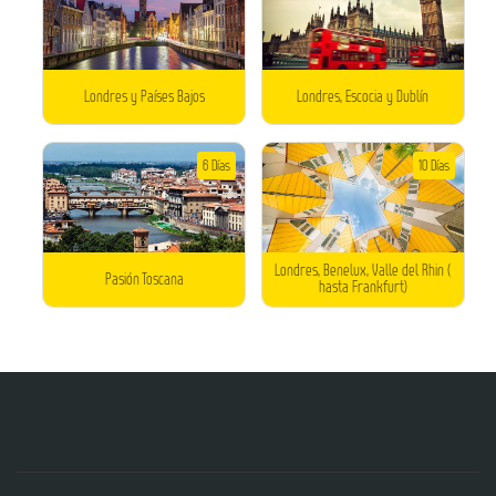
Londres y Países Bajos
Londres, Escocia y Dublín
6 Días
10 Días
Londres, Benelux, Valle del Rhin (
Pasión Toscana
hasta Frankfurt)