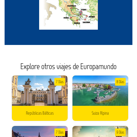
Explore otros viajes de Europamundo
7 Días
8 Días
Repúblicas Bálticas
Suiza Alpina
7 Días
9 Días