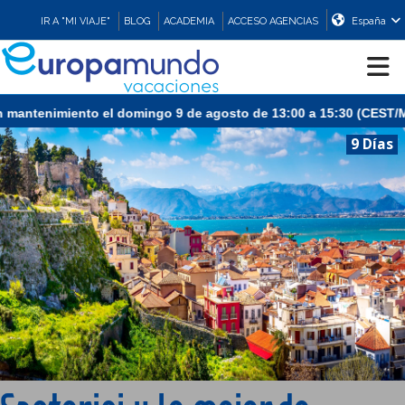
IR A "MI VIAJE"
BLOG
ACADEMIA
ACCESO AGENCIAS
España
nimiento el domingo 9 de agosto de 13:00 a 15:30 (CEST/Madrid).
CRUCEROS
9 Días
EUROPA
ASIA
ORIENTE
PROMOCIONES
COMPRAR