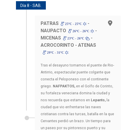
Día 8 - SAB.
PATRAS
-
25ºC - 25ºC
NAUPACTO
-
26ºC - 26ºC
MICENAS
-
23ºC - 26ºC
ACROCORINTO - ATENAS
29ºC - 31ºC
Tras el desayuno tomamos el puente de Rio-
Antirrio, espectacular puente colgante que
conecta el Peloponeso con el continente
griego.
NAFPAKTOS,
en el Golfo de Corinto,
su fortaleza veneciana domina la ciudad y
nos recuerda que estamos en
Lepanto,
la
ciudad que vio enfrentarse las naves
cristianas contra las turcas, batalla en la que
Cervantes perdió un brazo. Un tiempo para
un paseo por su pintoresco puerto y su