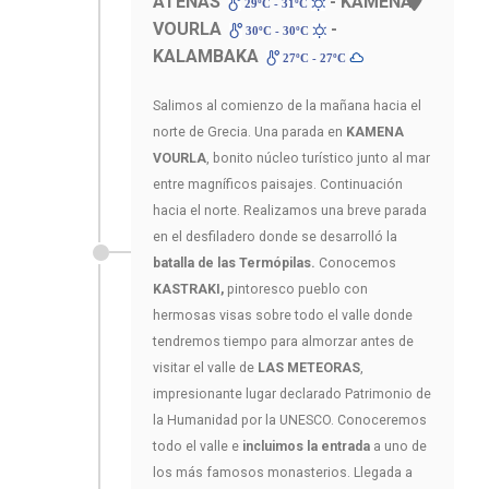
ATENAS
- KAMENA
29ºC - 31ºC
VOURLA
-
30ºC - 30ºC
KALAMBAKA
27ºC - 27ºC
Salimos al comienzo de la mañana hacia el
norte de Grecia. Una parada en
KAMENA
VOURLA
, bonito núcleo turístico junto al mar
entre magníficos paisajes. Continuación
hacia el norte. Realizamos una breve parada
en el desfiladero donde se desarrolló la
batalla de las Termópilas.
Conocemos
KASTRAKI,
pintoresco pueblo con
hermosas visas sobre todo el valle donde
tendremos tiempo para almorzar antes de
visitar el valle de
LAS METEORAS
,
impresionante lugar declarado Patrimonio de
la Humanidad por la UNESCO. Conoceremos
todo el valle e
incluimos la entrada
a uno de
los más famosos monasterios. Llegada a