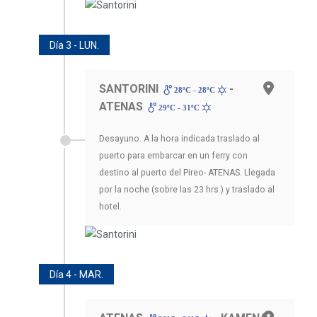
Día 3 - LUN.
SANTORINI
-
28ºC - 28ºC
ATENAS
29ºC - 31ºC
Desayuno. A la hora indicada traslado al
puerto para embarcar en un ferry con
destino al puerto del Pireo- ATENAS. Llegada
por la noche (sobre las 23 hrs.) y traslado al
hotel.
Día 4 - MAR.