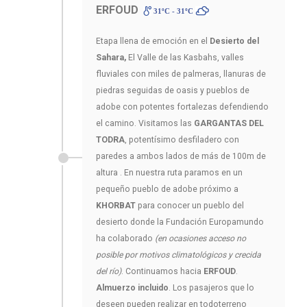
ERFOUD
31ºC - 31ºC
Etapa llena de emoción en el
Desierto del
Sahara,
El Valle de las Kasbahs, valles
fluviales con miles de palmeras, llanuras de
piedras seguidas de oasis y pueblos de
adobe con potentes fortalezas defendiendo
el camino. Visitamos las
GARGANTAS DEL
TODRA
, potentísimo desfiladero con
paredes a ambos lados de más de 100m de
altura . En nuestra ruta paramos en un
pequeño pueblo de adobe próximo a
KHORBAT
para conocer un pueblo del
desierto donde la Fundación Europamundo
ha colaborado
(en ocasiones acceso no
posible por motivos climatológicos y crecida
del río)
. Continuamos hacia
ERFOUD
.
Almuerzo incluido
. Los pasajeros que lo
deseen pueden realizar en todoterreno