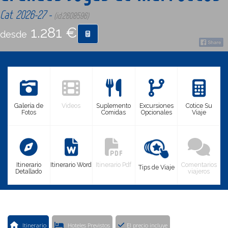
Cat. 2026-27 -
(id:2608596)
CONTACTO
1.281 €
desde
MÁS
Galería de
Videos
Suplemento
Excursiones
Cotice Su
Fotos
Comidas
Opcionales
Viaje
Itinerario
Itinerario Word
Itinerario Pdf
Comentarios
Tips de Viaje
Detallado
viajeros
Itinerario
Hoteles Previstos
El precio incluye