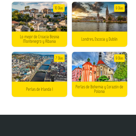
10 Días
9 Días
Lo mejor de Croacia Bosnia
Londres, Escocia y Dublín
Montenegro y Albania
7 Días
9 Días
Perlas de Bohemia y Corazón de
Perlas de Irlanda I
Polonia