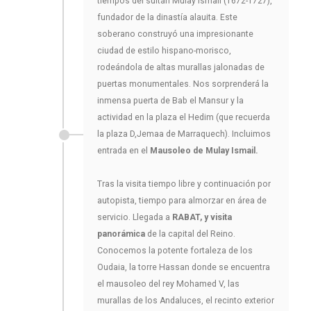
tiempos del sultán Mulay Ismaíl (1672-1727),
fundador de la dinastía alauita. Este
soberano construyó una impresionante
ciudad de estilo hispano-morisco,
rodeándola de altas murallas jalonadas de
puertas monumentales. Nos sorprenderá la
inmensa puerta de Bab el Mansur y la
actividad en la plaza el Hedim (que recuerda
la plaza D,Jemaa de Marraquech). Incluimos
entrada en el
Mausoleo de Mulay Ismail.
Tras la visita tiempo libre y continuación por
autopista, tiempo para almorzar en área de
servicio. Llegada a
RABAT,
y visita
panorámica
de la capital del Reino.
Conocemos la potente fortaleza de los
Oudaia, la torre Hassan donde se encuentra
el mausoleo del rey Mohamed V, las
murallas de los Andaluces, el recinto exterior