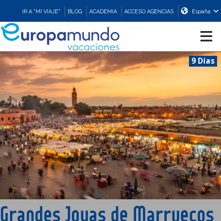
IR A "MI VIAJE"
BLOG
ACADEMIA
ACCESO AGENCIAS
España
9 Días
CRUCEROS
EUROPA
ASIA
ORIENTE
PROMOCIONES
Grandes Joyas de Marruecos
COMPRAR