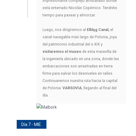
impresionante complejo amurallado donde
está enterrado Nicolás Copérnico. Tendréis
tiempo para pasear y almorzar.
Luego, nos dirigiremos al
Elbląg Canal,
el
canal navegable más largo de Polonia, joya
del patrimonio industrial del s.XIX y
visitaremos el museo
de esta maravilla de
la ingeniería ubicado en una zona, donde las
embarcaciones son arrastradas en tierra
firme para salvar los desniveles en raíles.
Continuaremos nuestra ruta hacia la capital
de Polonia:
VARSOVIA
, llegando al final del
día.
Día 7 - MIE.