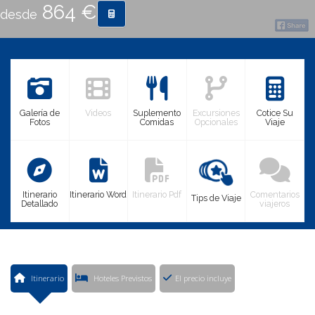
864 €
desde
CONTACTO
MÁS
Galería de
Videos
Suplemento
Excursiones
Cotice Su
Fotos
Comidas
Opcionales
Viaje
Itinerario
Itinerario Word
Itinerario Pdf
Comentarios
Tips de Viaje
Detallado
viajeros
Itinerario
Hoteles Previstos
El precio incluye