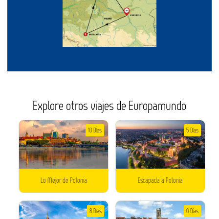
Explore otros viajes de Europamundo
10 Días
5 Días
Lo Mejor de Polonia
Escapada a Polonia
8 Días
6 Días