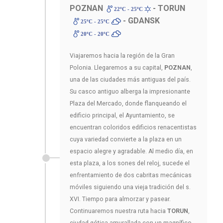
POZNAN
- TORUN
22ºC - 25ºC
- GDANSK
25ºC - 25ºC
20ºC - 20ºC
Viajaremos hacia la región de la Gran
Polonia. Llegaremos a su capital,
POZNAN
,
una de las ciudades más antiguas del país.
Su casco antiguo alberga la impresionante
Plaza del Mercado, donde flanqueando el
edificio principal, el Ayuntamiento, se
encuentran coloridos edificios renacentistas
cuya variedad convierte a la plaza en un
espacio alegre y agradable. Al medio día, en
esta plaza, a los sones del reloj, sucede el
enfrentamiento de dos cabritas mecánicas
móviles siguiendo una vieja tradición del s.
XVI. Tiempo para almorzar y pasear.
Continuaremos nuestra ruta hacia
TORUN
,
ciudad gótica amurallada con un magnífico