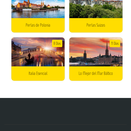
Perlas de Polonia
Perlas Suizas
8 Días
11 Días
Italia Esencial
Lo Mejor del Mar Báltico