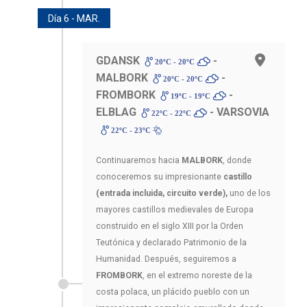
Día 6 - MAR.
GDANSK
-
20ºC - 20ºC
MALBORK
-
20ºC - 20ºC
FROMBORK
-
19ºC - 19ºC
ELBLAG
- VARSOVIA
22ºC - 22ºC
22ºC - 23ºC
Continuaremos hacia
MALBORK
, donde
conoceremos su impresionante
castillo
(entrada incluida, circuito verde),
uno de los
mayores castillos medievales de Europa
construido en el siglo XIII por la Orden
Teutónica y declarado Patrimonio de la
Humanidad. Después, seguiremos a
FROMBORK
, en el extremo noreste de la
costa polaca, un plácido pueblo con un