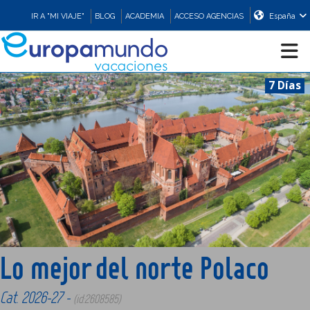
IR A "MI VIAJE"
BLOG
ACADEMIA
ACCESO AGENCIAS
España
7 Días
CRUCEROS
EUROPA
ASIA
ORIENTE
Lo mejor del norte Polaco
PROMOCIONES
Cat. 2026-27 -
(id:2608585)
COMPRAR