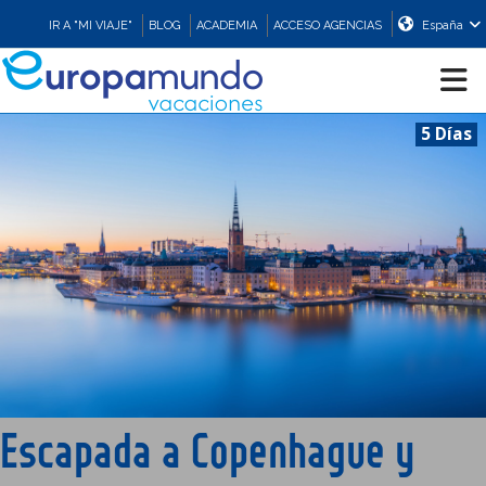
IR A "MI VIAJE"
BLOG
ACADEMIA
ACCESO AGENCIAS
España
5 Días
CRUCEROS
EUROPA
ASIA
ORIENTE
PROMOCIONES
Escapada a Copenhague y
COMPRAR