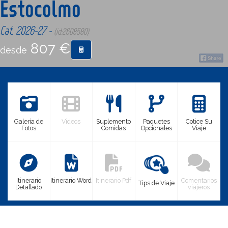
Estocolmo
Cat. 2026-27 -
CONTACTO
(id:2608580)
807 €
desde
MÁS
Galería de
Videos
Suplemento
Paquetes
Cotice Su
Fotos
Comidas
Opcionales
Viaje
Itinerario
Itinerario Word
Itinerario Pdf
Comentarios
Tips de Viaje
Detallado
viajeros