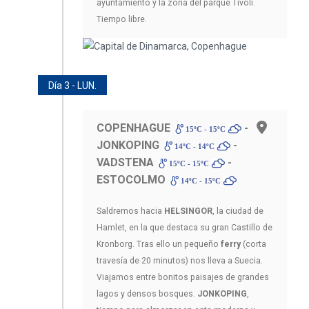
ayuntamiento y la zona del parque Tivoli.
Tiempo libre.
Día 3 - LUN.
COPENHAGUE
-
15ºC - 15ºC
JONKOPING
-
14ºC - 14ºC
VADSTENA
-
15ºC - 15ºC
ESTOCOLMO
14ºC - 15ºC
Saldremos hacia
HELSINGOR
, la ciudad de
Hamlet, en la que destaca su gran Castillo de
Kronborg. Tras ello un pequeño
ferry
(corta
travesía de 20 minutos) nos lleva a Suecia.
Viajamos entre bonitos paisajes de grandes
lagos y densos bosques.
JONKOPING
,