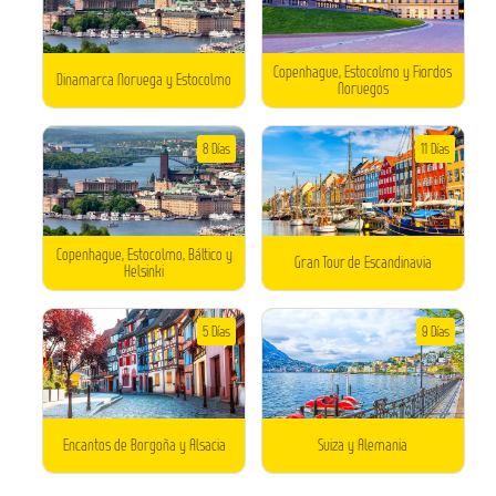
Copenhague, Estocolmo y Fiordos
Dinamarca Noruega y Estocolmo
Noruegos
8 Días
11 Días
Copenhague, Estocolmo, Báltico y
Gran Tour de Escandinavia
Helsinki
5 Días
9 Días
Encantos de Borgoña y Alsacia
Suiza y Alemania