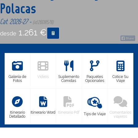
Polacas
CONTACTO
Cat. 2026-27 -
(id:2608578)
1.261 €
desde
MÁS
Galería de
Videos
Suplemento
Paquetes
Cotice Su
Fotos
Comidas
Opcionales
Viaje
Itinerario
Itinerario Word
Itinerario Pdf
Comentarios
Tips de Viaje
Detallado
viajeros