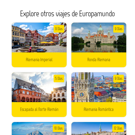
Explore otros viajes de Europamundo
9 Días
9 Días
Alemania Imperial
Ronda Alemana
5 Días
9 Días
Escapada al Norte Alemán
Alemania Romántica
10 Días
12 Días