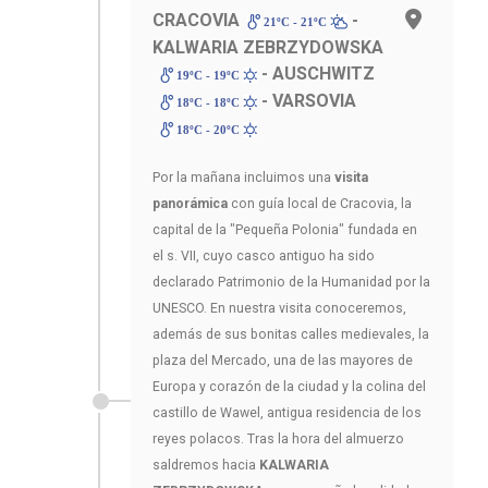
CRACOVIA
-
21ºC - 21ºC
KALWARIA ZEBRZYDOWSKA
- AUSCHWITZ
19ºC - 19ºC
- VARSOVIA
18ºC - 18ºC
18ºC - 20ºC
Por la mañana incluimos una
visita
panorámica
con guía local de Cracovia, la
capital de la "Pequeña Polonia" fundada en
el s. VII, cuyo casco antiguo ha sido
declarado Patrimonio de la Humanidad por la
UNESCO. En nuestra visita conoceremos,
además de sus bonitas calles medievales, la
plaza del Mercado, una de las mayores de
Europa y corazón de la ciudad y la colina del
castillo de Wawel, antigua residencia de los
reyes polacos. Tras la hora del almuerzo
saldremos hacia
KALWARIA