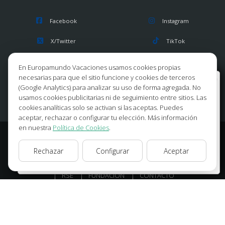
Facebook
Instagram
X/Twitter
TikTok
Blog
Youtube
En Europamundo Vacaciones usamos cookies propias
necesarias para que el sitio funcione y cookies de terceros
Bienvenido a Europamundo Vacaciones, está usted
Opiniones
Pinterest
(Google Analytics) para analizar su uso de forma agregada. No
en el sitio internacional de:
usamos cookies publicitarias ni de seguimiento entre sitios. Las
cookies analíticas solo se activan si las aceptas. Puedes
Wellcome to Europamundo Vacations, your in the
aceptar, rechazar o configurar tu elección. Más información
international site of:
en nuestra
Política de Cookies
.
España
© 2026 Europamundo.
Rechazar
Configurar
Aceptar
Todos los derechos reservados.
cambiar/change
INICIO
INFORMACION GENERAL
VIAJES
TIPS
BLOG
RSE
FUNDACIÓN
CONTACTO
ACCESO AGENCIAS
AVISO LEGAL
PRIVACIDAD
ACCESIBILIDAD
POLÍTICA DE COOKIES
CONFIGURAR COOKIES