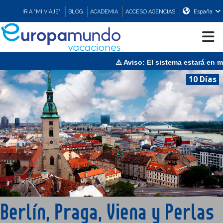
IR A "MI VIAJE"
BLOG
ACADEMIA
ACCESO AGENCIAS
España
⚠️ Aviso: El sistema estará en mantenim
CRUCEROS
10 Días
EUROPA
ASIA
ORIENTE
PROMOCIONES
Berlín, Praga, Viena y Perlas
COMPRAR