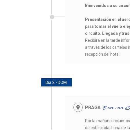
Bienvenidos a su circu
Presentación en el aer
para tomar el vuelo eleg
circuito. Llegada y tras
Recibirá en la tarde infor
a través de los carteles 
recepción del hotel.
Día 2 - DOM.
PRAGA
24ºC - 26ºC
Por la mañana incluimo
de esta ciudad, una de 