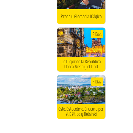
Praga y Alemania Mágica
8 Días
Lo Mejor de la República
Checa, Viena y el Tirol
7 Días
Oslo, Estocolmo, Crucero por
el Báltico y Helsinki