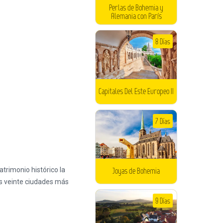
Perlas de Bohemia y
Alemania con París
8 Días
Capitales Del Este Europeo II
7 Días
Joyas de Bohemia
9 Días