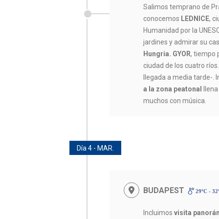
Salimos temprano de Pra
conocemos
LEDNICE
, c
Humanidad por la UNESC
jardines y admirar su ca
Hungria. GYOR
, tiempo 
ciudad de los cuatro río
llegada a media tarde-. 
a la zona peatonal
llena
muchos con música.
Día 4 - MAR.
BUDAPEST
29ºC - 3
Incluimos
visita panorá