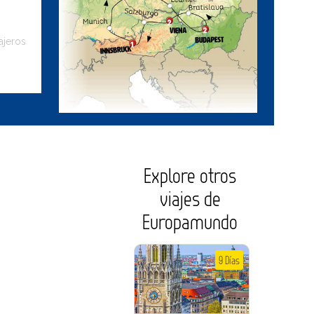
ajeros
Explore otros
viajes de
Europamundo
9 Días