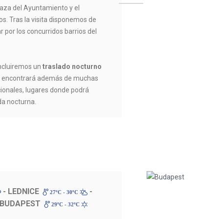
Plaza del Ayuntamiento y el
s. Tras la visita disponemos de
r por los concurridos barrios del
incluiremos un
traslado nocturno
de encontrará además de muchas
icionales, lugares donde podrá
ida nocturna.
- LEDNICE
-
27ºC - 30ºC
 BUDAPEST
29ºC - 32ºC