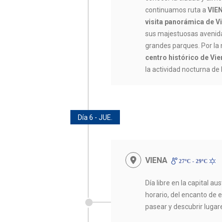
continuamos ruta a
VIE
visita panorámica de V
sus majestuosas avenida
grandes parques. Por la
centro histórico de Vie
la actividad nocturna de 
Día 6 - JUE.
VIENA
27ºC - 29ºC
Día libre en la capital au
horario, del encanto de
pasear y descubrir lugare