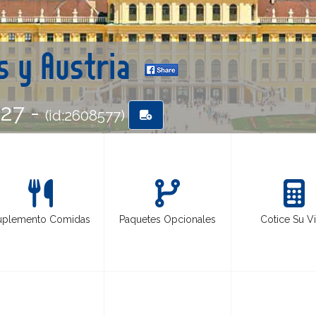
s y Austria
-27 -
(id:2608577)
uplemento Comidas
Paquetes Opcionales
Cotice Su Vi