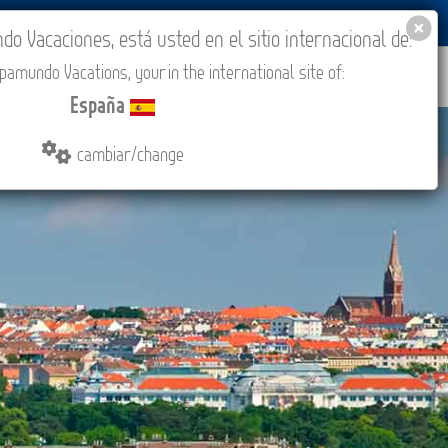
BLOG
ACADEMIA
ACCESO AGENCIAS
España
 Vacaciones, está usted en el sitio internacional de:
amundo Vacations, your in the international site of:
IONES
COMPRAR
CONTACTO
MÁS
España
cambiar/change