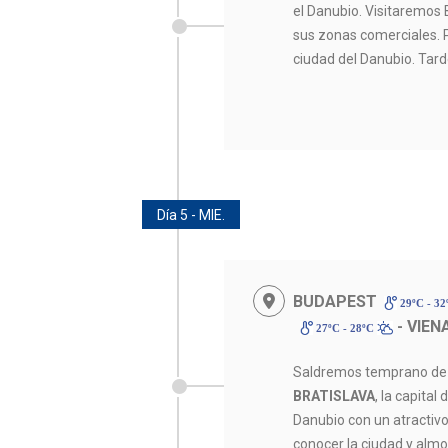
el Danubio. Visitaremos 
sus zonas comerciales. P
ciudad del Danubio. Tarde
Día 5 - MIE.
BUDAPEST
29ºC - 3
- VIEN
27ºC - 28ºC
Saldremos temprano de 
BRATISLAVA
, la capital
Danubio con un atractivo
conocer la ciudad y almo