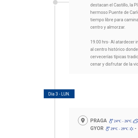
destacan el Castillo, la 
hermoso Puente de Carlo
tiempo libre para camina
centro y almorzar.
19.00 hrs- Al atardecer 
al centro histórico don
cervecerías típicas trad
cenar y disfrutar de la v
Día 3 - LUN.
PRAGA
24ºC - 26ºC
GYOR
-
29ºC - 29ºC