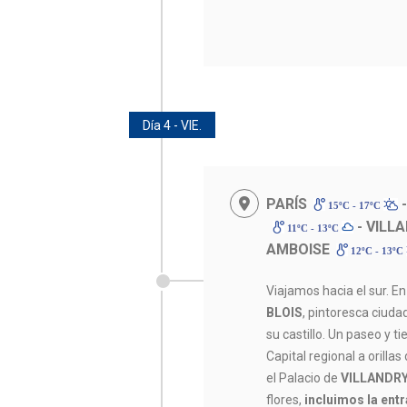
Día 4 - VIE.
PARÍS
-
15ºC - 17ºC
- VILL
11ºC - 13ºC
AMBOISE
12ºC - 13ºC
Viajamos hacia el sur. En
BLOIS
, pintoresca ciud
su castillo. Un paseo y 
Capital regional a orilla
el Palacio de
VILLANDR
flores,
incluimos la entr