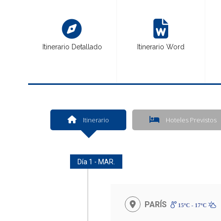
Itinerario Detallado
Itinerario Word
Itinerario
Hoteles Previstos
Día 1 - MAR.
PARÍS
15ºC - 17ºC