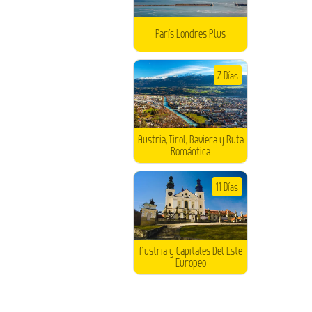
París Londres Plus
7 Días
Austria, Tirol, Baviera y Ruta
Romántica
11 Días
Austria y Capitales Del Este
Europeo