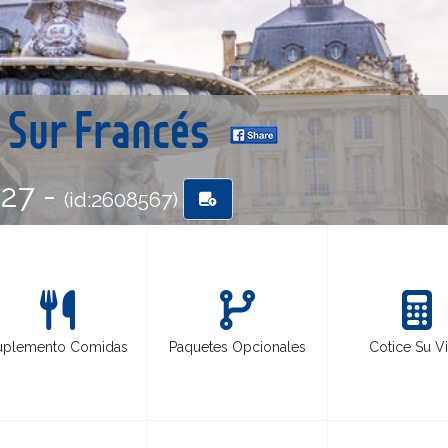
l Sur Francés
-27 -
(id:2608567)
uplemento Comidas
Paquetes Opcionales
Cotice Su Vi