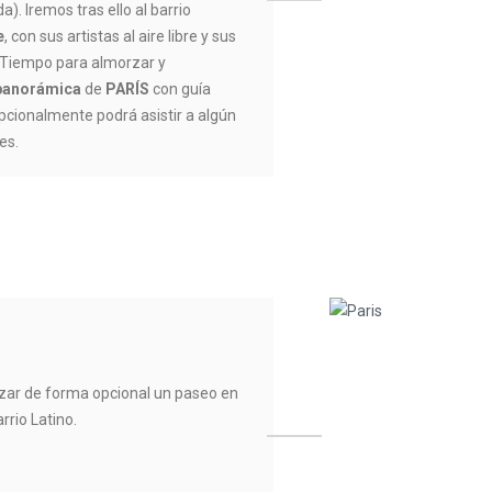
a). Iremos tras ello al barrio
e
, con sus artistas al aire libre y sus
 Tiempo para almorzar y
 panorámica
de
PARÍS
con guía
Opcionalmente podrá asistir a algún
es.
lizar de forma opcional un paseo en
rrio Latino.