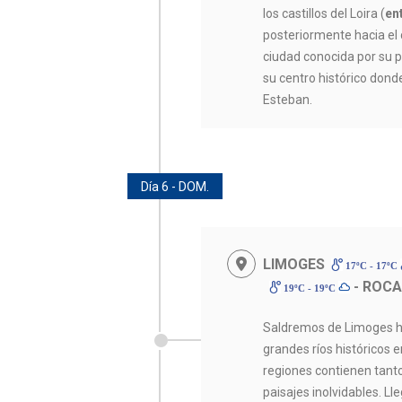
los castillos del Loira (
en
posteriormente hacia el 
ciudad conocida por su 
su centro histórico dond
Esteban.
Día 6 - DOM.
LIMOGES
17ºC - 17ºC
- ROC
19ºC - 19ºC
Saldremos de Limoges ha
grandes ríos históricos e
regiones contienen tant
paisajes inolvidables. L