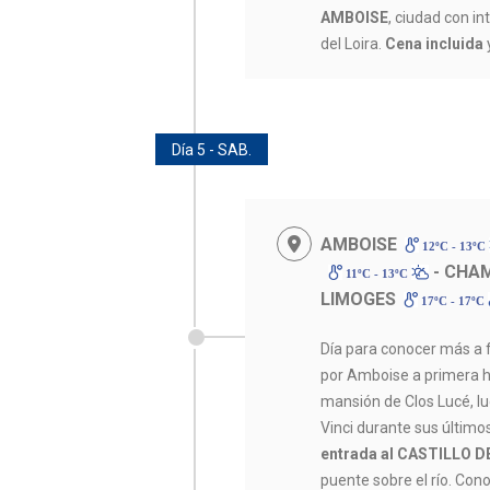
AMBOISE
, ciudad con in
del Loira.
Cena incluida
Día 5 - SAB.
AMBOISE
12ºC - 13ºC
- CHA
11ºC - 13ºC
LIMOGES
17ºC - 17ºC
Día para conocer más a f
por Amboise a primera h
mansión de Clos Lucé, lu
Vinci durante sus último
entrada al CASTILLO
puente sobre el río. C