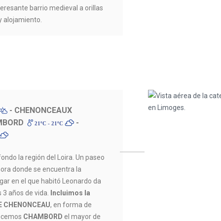
teresante barrio medieval a orillas
y alojamiento.
- CHENONCEAUX
MBORD
-
21ºC - 21ºC
ondo la región del Loira. Un paseo
ora donde se encuentra la
gar en el que habitó Leonardo da
s 3 años de vida.
Incluimos la
 DE CHENONCEAU
, en forma de
onocemos
CHAMBORD
el mayor de