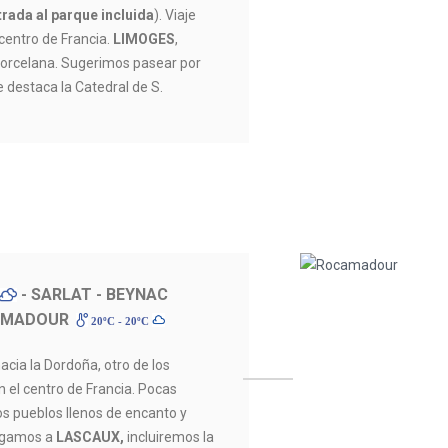
trada al parque incluida
). Viaje
centro de Francia.
LIMOGES
,
porcelana. Sugerimos pasear por
e destaca la Catedral de S.
- SARLAT - BEYNAC
AMADOUR
20ºC - 20ºC
cia la Dordoña, otro de los
n el centro de Francia. Pocas
os pueblos llenos de encanto y
legamos a
LASCAUX,
incluiremos la