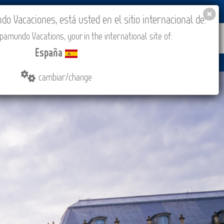
BLOG
ACADEMIA
ACCESO AGENCIAS
España
 Vacaciones, está usted en el sitio internacional de:
amundo Vacations, your in the international site of:
IONES
COMPRAR
CONTACTO
MÁS
España
cambiar/change