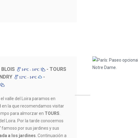
 BLOIS
- TOURS
14ºC - 14ºC
ANDRY
-
12ºC - 14ºC
 el valle del Loira paramos en
ad en la que recomendamos visitar
tiempo para almorzar en
TOURS
.
s del Loira. Por la tarde conocemos
Y
famoso por sus jardines y sus
ada a los jardines
. Continuación a