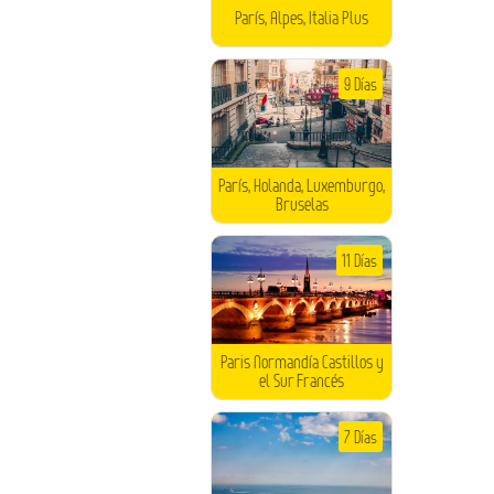
París, Alpes, Italia Plus
9 Días
París, Holanda, Luxemburgo,
Bruselas
11 Días
Paris Normandía Castillos y
el Sur Francés
7 Días