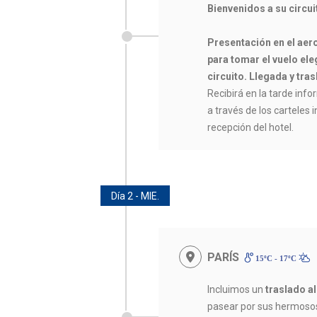
Bienvenidos a su circu
Presentación en el aer
para tomar el vuelo eleg
circuito. Llegada y tras
Recibirá en la tarde infor
a través de los carteles 
recepción del hotel.
Día 2 - MIE.
PARÍS
15ºC - 17ºC
Incluimos un
traslado al
pasear por sus hermosos j