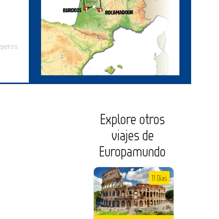
ajeros
Explore otros
viajes de
Europamundo
11 Días