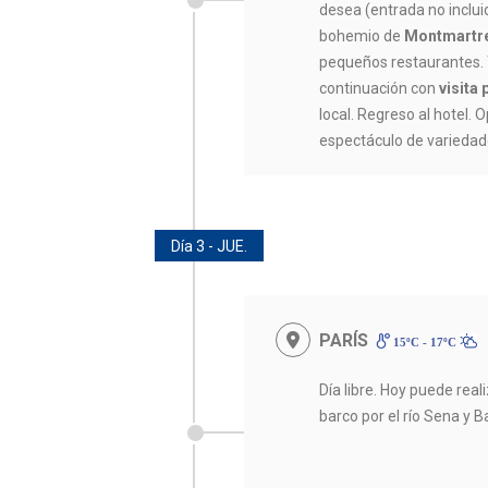
desea (entrada no incluid
bohemio de
Montmartr
pequeños restaurantes.
continuación con
visita
local. Regreso al hotel. 
espectáculo de variedad
Día 3 - JUE.
PARÍS
15ºC - 17ºC
Día libre. Hoy puede rea
barco por el río Sena y Ba