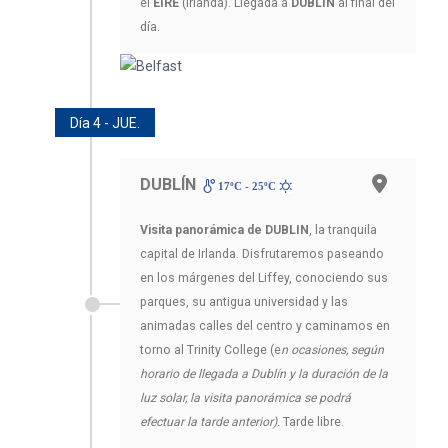
el
EIRE
(Irlanda). Llegada a
DUBLÍN
al final del
día.
Día 4 - JUE.
DUBLÍN
17ºC - 25ºC
Visita panorámica de DUBLIN
, la tranquila
capital de Irlanda. Disfrutaremos paseando
en los márgenes del Liffey, conociendo sus
parques, su antigua universidad y las
animadas calles del centro y caminamos en
torno al Trinity College (e
n ocasiones, según
horario de llegada a Dublín y la duración de la
luz solar, la visita panorámica se podrá
efectuar la tarde anterior).
Tarde libre.