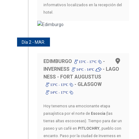
informativos localizados en la recepción del
hotel.
Día 2 - MAR.
EDIMBURGO
-
15ºC - 17ºC
INVERNESS
- LAGO
14ºC - 14ºC
NESS - FORT AUGUSTUS
- GLASGOW
13ºC - 13ºC
14ºC - 17ºC
Hoy tenemos una emocionante etapa
paisajística por el norte de
Escocia
(las
tierras altas escocesas). Tiempo para dar un
paseo y un café en
PITLOCHRY
, pueblo con
encanto. Paso por la ciudad de Inverness en