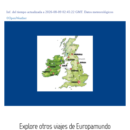
Inf. del tiempo actualizada a 2026-08-09 02:45:22 GMT. Datos meteorológicos
©OpenWeather
Explore otros viajes de Europamundo