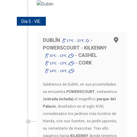
Día 5 - VIE.
DUBLÍN
-
17ºC - 25ºC
POWERSCOURT - KILKENNY
- CASHEL
11ºC - 13ºC
- CORK
13ºC - 13ºC
14ºC - 14ºC
Saldremos de Dublín, en sus proximidades
se encuentra
POWERSCOURT
, visitaremos
(
entrada incluida)
el magnífico
parque del
Palacio
, diseñados en el siglo XVIII,
considerados los jardines más bonitos de
Irlanda, con sus fuentes, su jardín japonés,
su cementerio de mascotas. Tras ello
viajamos hacia
KILKENNY
donde tenemos