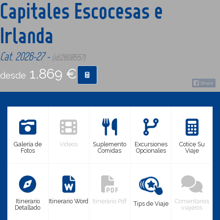
Capitales Escocesas e
Irlanda
CONTACTO
Cat. 2026-27 -
(id:2608557)
MÁS
1.869 €
desde
Galería de
Videos
Suplemento
Excursiones
Cotice Su
Fotos
Comidas
Opcionales
Viaje
Itinerario
Itinerario Word
Itinerario Pdf
Comentarios
Tips de Viaje
Detallado
viajeros