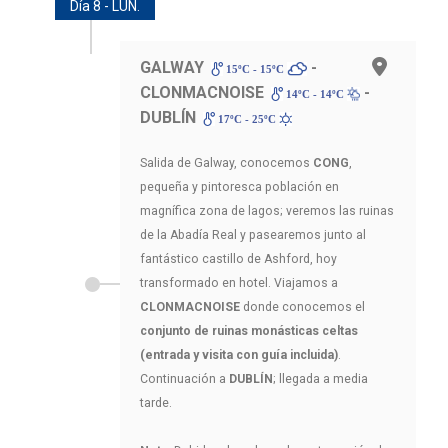
Día 8 - LUN.
GALWAY
-
15ºC - 15ºC
CLONMACNOISE
-
14ºC - 14ºC
DUBLÍN
17ºC - 25ºC
Salida de Galway, conocemos
CONG
,
pequeña y pintoresca población en
magnífica zona de lagos; veremos las ruinas
de la Abadía Real y pasearemos junto al
fantástico castillo de Ashford, hoy
transformado en hotel. Viajamos a
CLONMACNOISE
donde conocemos el
conjunto de ruinas monásticas celtas
(entrada y visita con guía incluida)
.
Continuación a
DUBLÍN
; llegada a media
tarde.