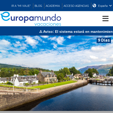
IR A "MI VIAJE"
BLOG
ACADEMIA
ACCESO AGENCIAS
España
⚠️ Aviso: El sistema estará en mantenimiento el dom
CRUCEROS
9 Días
EUROPA
ASIA
ORIENTE
PROMOCIONES
COMPRAR