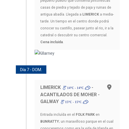
pequeño pueblo que conserva pintorescas
casas de piedra y tejado de paja y ruinas de
antigua abadía. Llegada a
LIMERICK
a media-
tarde. Un tiempo en el centro donde podrá
conocer su castillo, pasear junto al rio, ir a la
catedral o descubrir su centro comercial.
Cena incluida
.
Día 7 - DOM.
LIMERICK
-
14ºC - 14ºC
ACANTILADOS DE MOHER -
GALWAY
15ºC - 15ºC
Entrada incluída en el
FOLK PARK
en
BUNRATTY
; un maravilloso parque en el cual
conoceremos como era la vida de Irlanda en