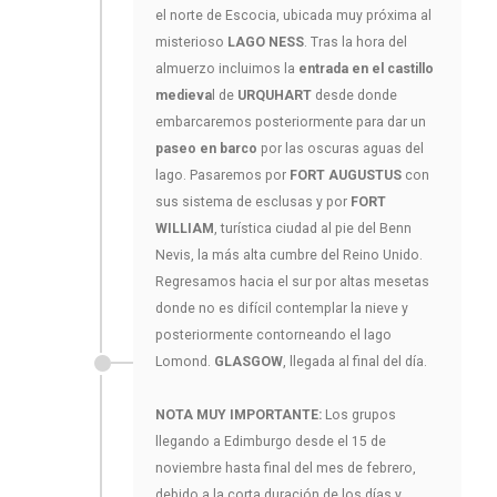
el norte de Escocia, ubicada muy próxima al
misterioso
LAGO NESS
. Tras la hora del
almuerzo incluimos la
entrada en el castillo
medieva
l de
URQUHART
desde donde
embarcaremos posteriormente para dar un
paseo en barco
por las oscuras aguas del
lago. Pasaremos por
FORT AUGUSTUS
con
sus sistema de esclusas y por
FORT
WILLIAM
, turística ciudad al pie del Benn
Nevis, la más alta cumbre del Reino Unido.
Regresamos hacia el sur por altas mesetas
donde no es difícil contemplar la nieve y
posteriormente contorneando el lago
Lomond.
GLASGOW
, llegada al final del día.
NOTA MUY IMPORTANTE:
Los grupos
llegando a Edimburgo desde el 15 de
noviembre hasta final del mes de febrero,
debido a la corta duración de los días y