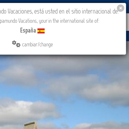
BLOG
ACADEMIA
ACCESO AGENCIAS
España
 Vacaciones, está usted en el sitio internacional de:
amundo Vacations, your in the international site of:
IONES
COMPRAR
CONTACTO
MÁS
España
cambiar/change