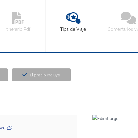
Itinerario Pdf
Tips de Viaje
Comentarios vi
El precio incluye
14ºC