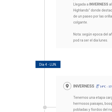
Llegada a
INVERNESS
al
Highlands" donde destaca
de un paseo por las orilla
colgante.
Nota: según epoca del añ
pod ra ser el dia lunes.
Día 4 - LUN.
INVERNESS
14ºC - 1
Tenemos una etapa car
hermosos paisajes, bosq
pobladas y fiordos del n