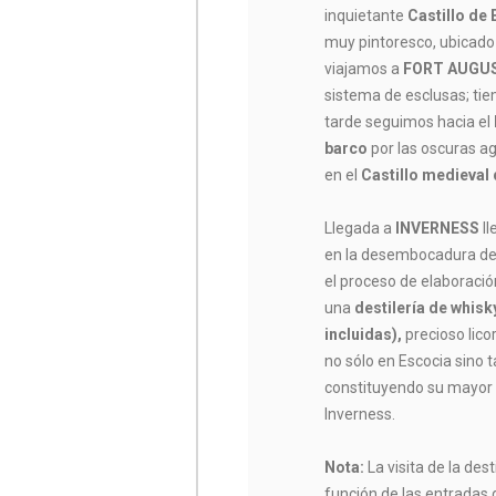
inquietante
Castillo de 
muy pintoresco, ubicado e
viajamos a
FORT AUGU
sistema de esclusas; tie
tarde seguimos hacia el
barco
por las oscuras agu
en el
Castillo medieva
Llegada a
INVERNESS
ll
en la desembocadura de
el proceso de elaboració
una
destilería de whis
incluidas),
precioso lic
no sólo en Escocia sino
constituyendo su mayor 
Inverness.
Nota:
La visita de la dest
función de las entradas 