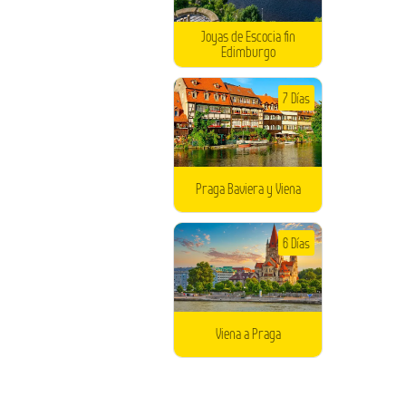
Joyas de Escocia fin
Edimburgo
7 Días
Praga Baviera y Viena
6 Días
Viena a Praga