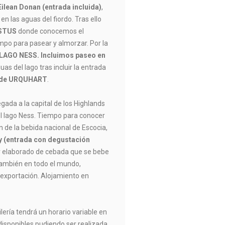
Eilean Donan (entrada incluida)
,
n las aguas del fiordo. Tras ello
STUS
donde conocemos el
mpo para pasear y almorzar. Por la
LAGO NESS. Incluimos paseo en
as del lago tras incluir la entrada
l de URQUHART
.
egada a la capital de los Highlands
l lago Ness. Tiempo para conocer
n de la bebida nacional de Escocia,
ky (entrada con degustación
or elaborado de cebada que se bebe
 también en todo el mundo,
exportación. Alojamiento en
ilería tendrá un horario variable en
disponibles pudiendo ser realizada