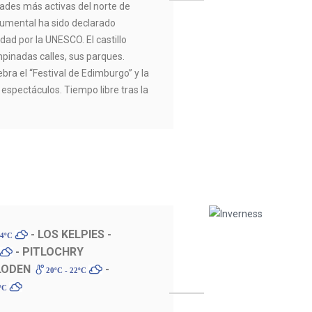
dades más activas del norte de
umental ha sido declarado
ad por la UNESCO. El castillo
pinadas calles, sus parques.
bra el “Festival de Edimburgo” y la
espectáculos. Tiempo libre tras la
- LOS KELPIES -
14ºC
- PITLOCHRY
LODEN
-
20ºC - 22ºC
5ºC