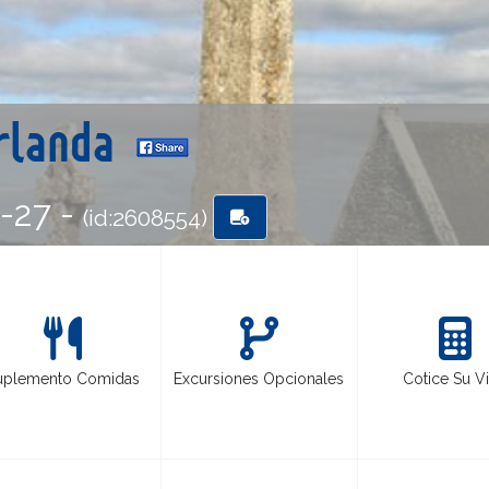
Irlanda
6-27 -
(id:2608554)
uplemento Comidas
Excursiones Opcionales
Cotice Su Vi