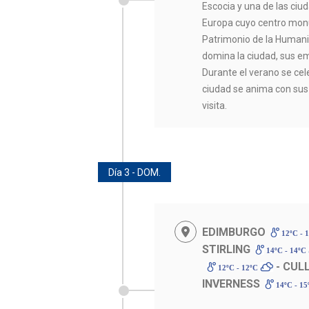
Escocia y una de las ciu
Europa cuyo centro mon
Patrimonio de la Humanid
domina la ciudad, sus em
Durante el verano se cele
ciudad se anima con sus 
visita.
Día 3 - DOM.
EDIMBURGO
12ºC - 
STIRLING
14ºC - 14ºC
- CUL
12ºC - 12ºC
INVERNESS
14ºC - 1