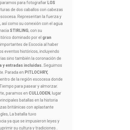
, paramos para fotografiar
LOS
turas de dos caballos con cabezas
escocesa. Representan la fuerza y
s, así como su conexión con el agua
 hacia
STIRLING
, con su
stórico dominado por el
gran
 importantes de Escocia al haber
s eventos históricos, incluyendo
rias sino también la coronación de
a y entradas incluidas.
Seguimos
rte. Parada en
PITLOCHRY,
centro de la región escocesa donde
Tiempo para pasear y almorzar.
rte, paramos en
CULLODEN
, lugar
rincipales batallas en la historia
zas británicas con aplastante
ngles, La batalla tuvo
cia ya que se impusieron leyes y
primir su cultura y tradiciones .