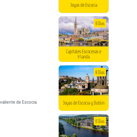
Joyas de Escocia
9 Días
Capitales Escocesas e
Irlanda
8 Días
Joyas de Escocia y Dublin
6 Días