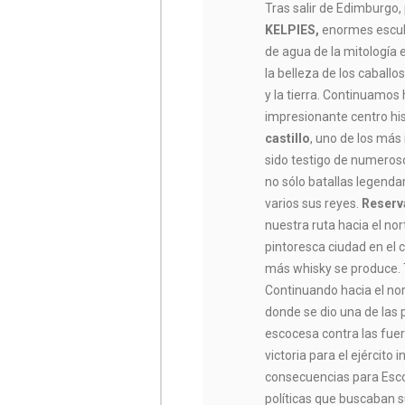
Tras salir de Edimburgo
KELPIES,
enormes escul
de agua de la mitología 
la belleza de los caballo
y la tierra. Continuamos
impresionante centro hi
castillo
, uno de los más
sido testigo de numeroso
no sólo batallas legenda
varios sus reyes.
Reserv
nuestra ruta hacia el no
pintoresca ciudad en el 
más whisky se produce. 
Continuando hacia el no
donde se dio una de las p
escocesa contra las fuer
victoria para el ejército i
consecuencias para Esco
políticas que buscaban su