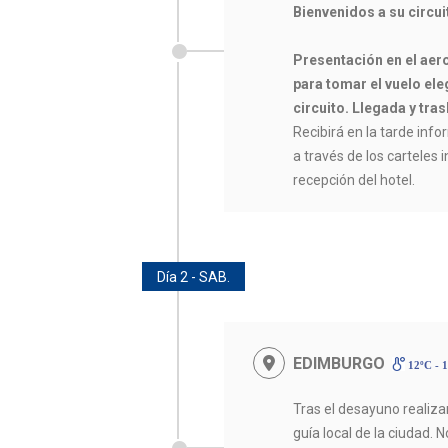
Bienvenidos a su circu
Presentación en el aer
para tomar el vuelo eleg
circuito. Llegada y tras
Recibirá en la tarde infor
a través de los carteles 
recepción del hotel.
Día 2 - SAB.
EDIMBURGO
12ºC - 
Tras el desayuno reali
guía local de la ciudad. 