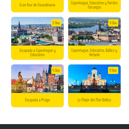
Copenhague, Estocolmo y Fiordos
Gran Tour de Escandinavia
Noruegos
5 Días
8 Días
Escapada a Copenhague y
Copenhague, Estocolmo, Báltico y
Estocolmo
Helsinki
5 Días
11 Días
Escapada a Praga
Lo Mejor del Mar Báltico