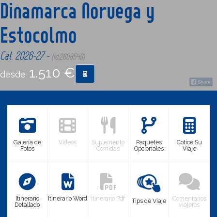
Dinamarca Noruega y
Estocolmo
CONTACTO
Cat. 2026-27 -
(id:2608549)
MÁS
1.510 €
desde
Galería de
Videos
Suplemento
Paquetes
Cotice Su
Fotos
Comidas
Opcionales
Viaje
Itinerario
Itinerario Word
Itinerario Pdf
Comentarios
Tips de Viaje
Detallado
viajeros