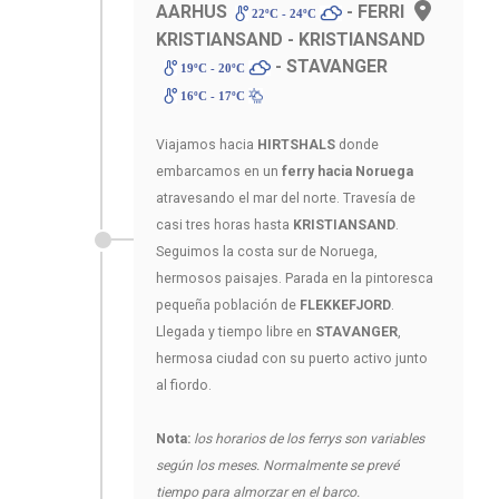
AARHUS
- FERRI
22ºC - 24ºC
KRISTIANSAND - KRISTIANSAND
- STAVANGER
19ºC - 20ºC
16ºC - 17ºC
Viajamos hacia
HIRTSHALS
donde
embarcamos en un
ferry hacia Noruega
atravesando el mar del norte. Travesía de
casi tres horas hasta
KRISTIANSAND
.
Seguimos la costa sur de Noruega,
hermosos paisajes. Parada en la pintoresca
pequeña población de
FLEKKEFJORD
.
Llegada y tiempo libre en
STAVANGER
,
hermosa ciudad con su puerto activo junto
al fiordo.
Nota:
los horarios de los ferrys son variables
según los meses. Normalmente se prevé
tiempo para almorzar en el barco.