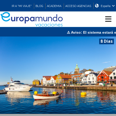
IR A "MI VIAJE"
BLOG
ACADEMIA
ACCESO AGENCIAS
España
⚠️ Aviso: El sistema estará en mant
CRUCEROS
8 Días
EUROPA
ASIA
ORIENTE
PROMOCIONES
COMPRAR