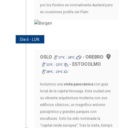
por los fiordos es normalmente Aurland pero
en ocasiones podría ser Flam.
Día 6 - LUN.
OSLO
- OREBRO
17ºC - 20ºC
- ESTOCOLMO
22ºC - 22ºC
20ºC - 21ºC
Incluimos una
visita panorámica
con guía
local de la capital Noruega. Esta ciudad une
su vibrante arquitectura moderna con sus
edificios clásicos, un magnífico entorno
paisajístico y grandes parques con
esculturas. Oslo ha sido nominada la
“capital verde europea”. Tras la visita, tiempo