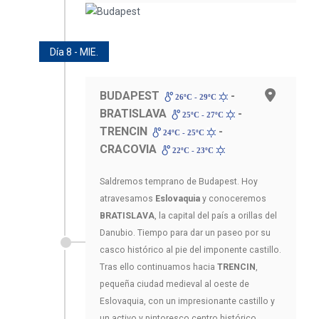
Día 8 - MIE.
BUDAPEST
-
26ºC - 29ºC
BRATISLAVA
-
25ºC - 27ºC
TRENCIN
-
24ºC - 25ºC
CRACOVIA
22ºC - 23ºC
Saldremos temprano de Budapest. Hoy
atravesamos
Eslovaquia
y conoceremos
BRATISLAVA
, la capital del país a orillas del
Danubio. Tiempo para dar un paseo por su
casco histórico al pie del imponente castillo.
Tras ello continuamos hacia
TRENCIN
,
pequeña ciudad medieval al oeste de
Eslovaquia, con un impresionante castillo y
un activo y pintoresco centro histórico.