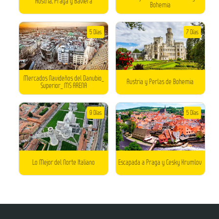
Austria, Praga y Baviera
Bohemia
5 Días
7 Días
Mercados Navideños del Danubio_
Austria y Perlas de Bohemia
Superior_ MS ARENA
9 Días
5 Días
Lo Mejor del Norte Italiano
Escapada a Praga y Cesky Krumlov