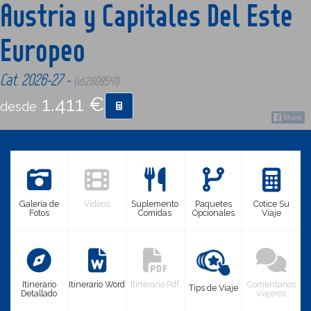
Austria y Capitales Del Este
Europeo
CONTACTO
Cat. 2026-27 -
(id:2608541)
MÁS
1.411 €
desde
Galería de
Videos
Suplemento
Paquetes
Cotice Su
Fotos
Comidas
Opcionales
Viaje
Itinerario
Itinerario Word
Itinerario Pdf
Comentarios
Tips de Viaje
Detallado
viajeros