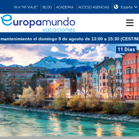
IR A "MI VIAJE"
BLOG
ACADEMIA
ACCESO AGENCIAS
España
miento el domingo 9 de agosto de 13:00 a 15:30 (CEST/Madrid).
CRUCEROS
11 Días
EUROPA
ASIA
ORIENTE
PROMOCIONES
COMPRAR