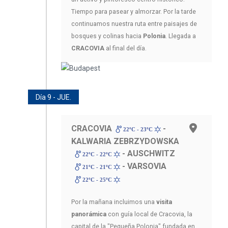
Tiempo para pasear y almorzar. Por la tarde
continuamos nuestra ruta entre paisajes de
bosques y colinas hacia
Polonia
. Llegada a
CRACOVIA
al final del día.
Día 9 - JUE.
CRACOVIA
-
22ºC - 23ºC
KALWARIA ZEBRZYDOWSKA
- AUSCHWITZ
22ºC - 22ºC
- VARSOVIA
21ºC - 21ºC
22ºC - 25ºC
Por la mañana incluimos una
visita
panorámica
con guía local de Cracovia, la
capital de la "Pequeña Polonia" fundada en