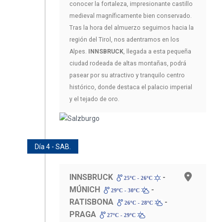
conocer la fortaleza, impresionante castillo
medieval magníficamente bien conservado.
Tras la hora del almuerzo seguimos hacia la
región del Tirol, nos adentramos en los
Alpes.
INNSBRUCK
, llegada a esta pequeña
ciudad rodeada de altas montañas, podrá
pasear por su atractivo y tranquilo centro
histórico, donde destaca el palacio imperial
y el tejado de oro.
Día 4 - SAB.
INNSBRUCK
-
25ºC - 26ºC
MÚNICH
-
29ºC - 30ºC
RATISBONA
-
26ºC - 28ºC
PRAGA
27ºC - 29ºC