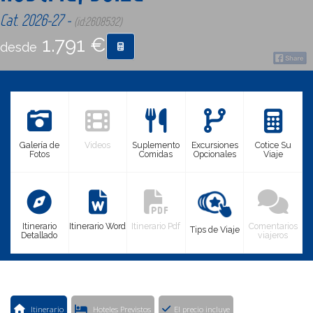
Cat. 2026-27 -
(id:2608532)
CONTACTO
1.791 €
desde
MÁS
Galería de
Videos
Suplemento
Excursiones
Cotice Su
Fotos
Comidas
Opcionales
Viaje
Itinerario
Itinerario Word
Itinerario Pdf
Comentarios
Tips de Viaje
Detallado
viajeros
Itinerario
Hoteles Previstos
El precio incluye