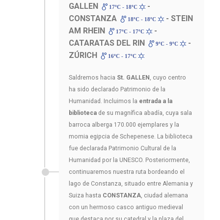
GALLEN
-
17ºC - 18ºC
CONSTANZA
- STEIN
18ºC - 18ºC
AM RHEIN
-
17ºC - 17ºC
CATARATAS DEL RIN
-
9ºC - 9ºC
ZÚRICH
16ºC - 17ºC
Saldremos hacia
St. GALLEN
, cuyo centro
ha sido declarado Patrimonio de la
Humanidad. Incluimos la
entrada a la
biblioteca
de su magnífica abadía, cuya sala
barroca alberga 170.000 ejemplares y la
momia egipcia de Schepenese. La biblioteca
fue declarada Patrimonio Cultural de la
Humanidad por la UNESCO. Posteriormente,
continuaremos nuestra ruta bordeando el
lago de Constanza, situado entre Alemania y
Suiza hasta
CONSTANZA
, ciudad alemana
con un hermoso casco antiguo medieval
que destaca por su catedral y la plaza del