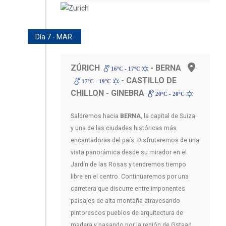
Día 7 - MAR.
ZÚRICH
- BERNA
16ºC - 17ºC
- CASTILLO DE
17ºC - 19ºC
CHILLON - GINEBRA
20ºC - 20ºC
Saldremos hacia
BERNA
, la capital de Suiza
y una de las ciudades históricas más
encantadoras del país. Disfrutaremos de una
vista panorámica desde su mirador en el
Jardín de las Rosas y tendremos tiempo
libre en el centro. Continuaremos por una
carretera que discurre entre imponentes
paisajes de alta montaña atravesando
pintorescos pueblos de arquitectura de
madera y pasando por la región de Gstaad,