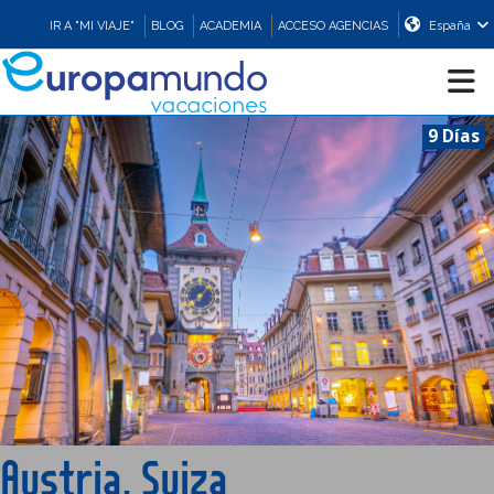
IR A "MI VIAJE"
BLOG
ACADEMIA
ACCESO AGENCIAS
España
9 Días
CRUCEROS
EUROPA
ASIA
ORIENTE
PROMOCIONES
Austria, Suiza
COMPRAR