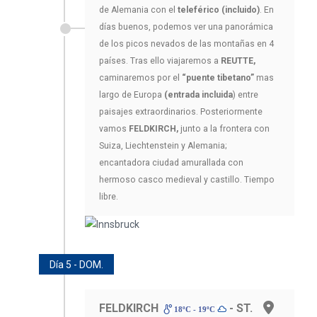
de Alemania con el
teleférico (incluido)
. En
días buenos, podemos ver una panorámica
de los picos nevados de las montañas en 4
países. Tras ello viajaremos a
REUTTE,
caminaremos por el
“puente tibetano”
mas
largo de Europa
(entrada incluida
) entre
paisajes extraordinarios. Posteriormente
vamos
FELDKIRCH,
junto a la frontera con
Suiza, Liechtenstein y Alemania;
encantadora ciudad amurallada con
hermoso casco medieval y castillo. Tiempo
libre.
Día 5 - DOM.
FELDKIRCH
- ST.
18ºC - 19ºC