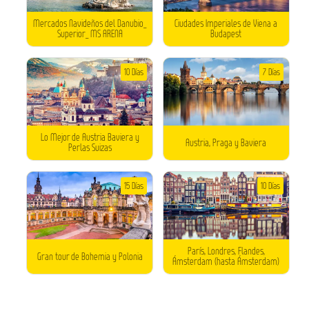
Mercados Navideños del Danubio_
Ciudades Imperiales de Viena a
Superior_ MS ARENA
Budapest
10 Días
7 Días
Lo Mejor de Austria Baviera y
Austria, Praga y Baviera
Perlas Suizas
15 Días
10 Días
París, Londres, Flandes,
Gran tour de Bohemia y Polonia
Ámsterdam (hasta Ámsterdam)