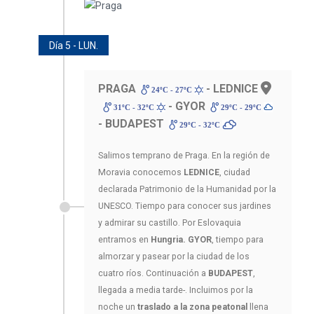
Día 5 - LUN.
PRAGA
- LEDNICE
24ºC - 27ºC
- GYOR
31ºC - 32ºC
29ºC - 29ºC
- BUDAPEST
29ºC - 32ºC
Salimos temprano de Praga. En la región de
Moravia conocemos
LEDNICE
, ciudad
declarada Patrimonio de la Humanidad por la
UNESCO. Tiempo para conocer sus jardines
y admirar su castillo. Por Eslovaquia
entramos en
Hungria. GYOR
, tiempo para
almorzar y pasear por la ciudad de los
cuatro ríos. Continuación a
BUDAPEST
,
llegada a media tarde-. Incluimos por la
noche un
traslado a la zona peatonal
llena