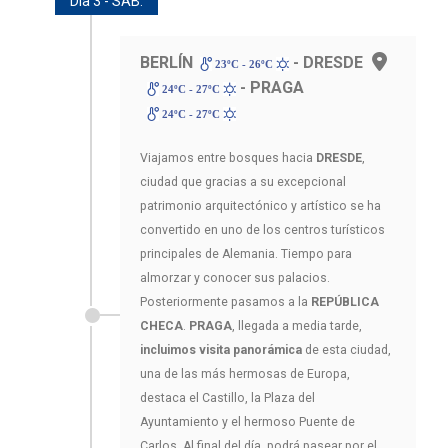
Día 3 - SAB.
BERLÍN
- DRESDE
23ºC - 26ºC
- PRAGA
24ºC - 27ºC
24ºC - 27ºC
Viajamos entre bosques hacia
DRESDE
,
ciudad que gracias a su excepcional
patrimonio arquitectónico y artístico se ha
convertido en uno de los centros turísticos
principales de Alemania. Tiempo para
almorzar y conocer sus palacios.
Posteriormente pasamos a la
REPÚBLICA
CHECA
.
PRAGA
, llegada a media tarde,
incluimos visita panorámica
de esta ciudad,
una de las más hermosas de Europa,
destaca el Castillo, la Plaza del
Ayuntamiento y el hermoso Puente de
Carlos. Al final del día, podrá pasear por el