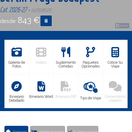
Cat. 2026-27 -
(id:2608528)
CONTACTO
843 €
desde
MÁS
Galería de
Videos
Suplemento
Paquetes
Cotice Su
Fotos
Comidas
Opcionales
Viaje
Itinerario
Itinerario Word
Itinerario Pdf
Comentarios
Tips de Viaje
Detallado
viajeros
Itinerario
Hoteles Previstos
El precio incluye