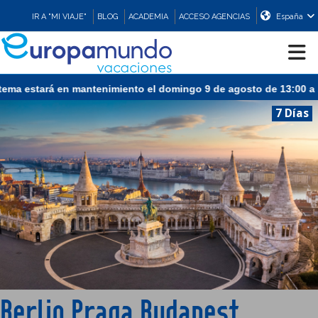
IR A "MI VIAJE"
BLOG
ACADEMIA
ACCESO AGENCIAS
España
estará en mantenimiento el domingo 9 de agosto de 13:00 a 15:30 
CRUCEROS
7 Días
EUROPA
ASIA
ORIENTE
PROMOCIONES
Berlin Praga Budapest
COMPRAR