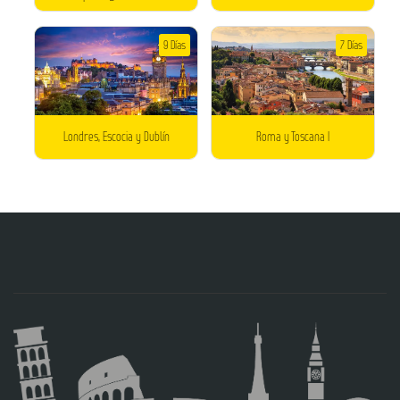
9 Días
7 Días
Londres, Escocia y Dublín
Roma y Toscana I