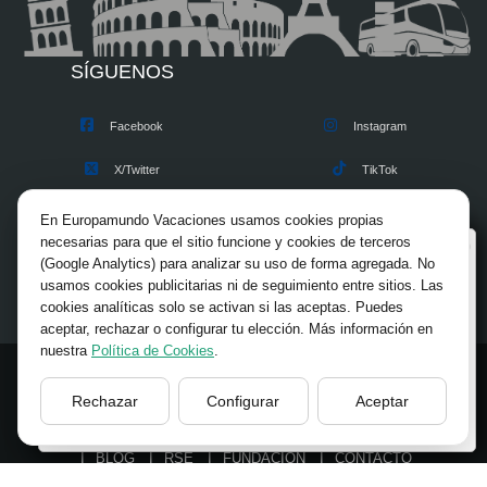
SÍGUENOS
Facebook
Instagram
X/Twitter
TikTok
Blog
Youtube
En Europamundo Vacaciones usamos cookies propias
necesarias para que el sitio funcione y cookies de terceros
Bienvenido a Europamundo Vacaciones, está usted
Opiniones
Pinterest
(Google Analytics) para analizar su uso de forma agregada. No
en el sitio internacional de:
usamos cookies publicitarias ni de seguimiento entre sitios. Las
cookies analíticas solo se activan si las aceptas. Puedes
Wellcome to Europamundo Vacations, your in the
aceptar, rechazar o configurar tu elección. Más información en
international site of:
nuestra
Política de Cookies
.
España
© 2026 Europamundo.
Rechazar
Configurar
Aceptar
Todos los derechos reservados.
cambiar/change
INICIO
INFORMACION GENERAL
VIAJES
TIPS
BLOG
RSE
FUNDACIÓN
CONTACTO
ACCESO AGENCIAS
AVISO LEGAL
PRIVACIDAD