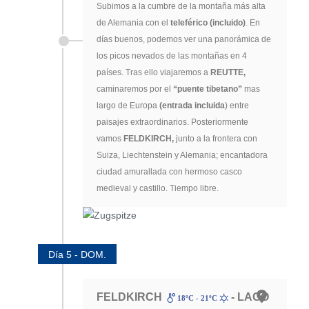
Subimos a la cumbre de la montaña más alta
de Alemania con el
teleférico (incluido)
. En
días buenos, podemos ver una panorámica de
los picos nevados de las montañas en 4
países. Tras ello viajaremos a
REUTTE,
caminaremos por el
“puente tibetano”
mas
largo de Europa
(entrada incluida
) entre
paisajes extraordinarios. Posteriormente
vamos
FELDKIRCH,
junto a la frontera con
Suiza, Liechtenstein y Alemania; encantadora
ciudad amurallada con hermoso casco
medieval y castillo. Tiempo libre.
Día 5 - DOM.
FELDKIRCH
- LAGO
18ºC - 21ºC