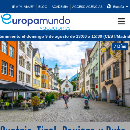
IR A "MI VIAJE"
BLOG
ACADEMIA
ACCESO AGENCIAS
España
ento el domingo 9 de agosto de 13:00 a 15:30 (CEST/Madrid).
CRUCEROS
7 Días
EUROPA
ASIA
ORIENTE
PROMOCIONES
COMPRAR