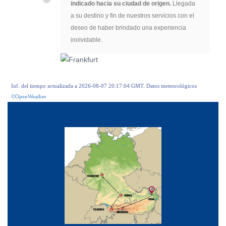
indicado hacia su ciudad de origen.
Llegada
a su destino y fin de nuestros servicios con el
deseo de haber brindado una experiencia
inolvidable.
Inf. del tiempo actualizada a 2026-08-07 20:17:04 GMT. Datos meteorológicos
©OpenWeather