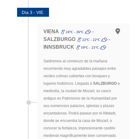
Día 3 - VIE.
VIENA
-
24ºC - 26ºC
SALZBURGO
-
22ºC - 22ºC
INNSBRUCK
19ºC - 21ºC
Saldremos al comienzo de la mañana
recorriendo muy agradables paisajes entre
verdes colinas cubiertas con bosques y
lugares históricos. Llegada a
SALZBURGO
a
mediodía, la ciudad de Mozart, su casco
antiguo es Patrimonio de la Humanidad por
sus numerosos palacios, iglesias y plazas
encantadoras. Podrá pasear por el Altstadt,
donde se encuentra la casa de Mozart, o
conocer la fortaleza, impresionante castillo
medieval magníficamente bien conservado.