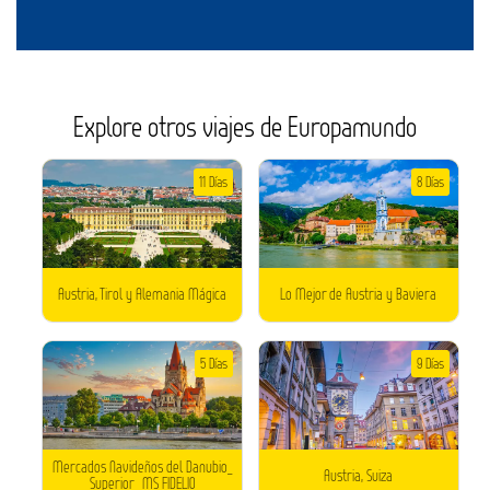
Explore otros viajes de Europamundo
11 Días
8 Días
Austria, Tirol y Alemania Mágica
Lo Mejor de Austria y Baviera
5 Días
9 Días
Mercados Navideños del Danubio_
Austria, Suiza
Superior_ MS FIDELIO