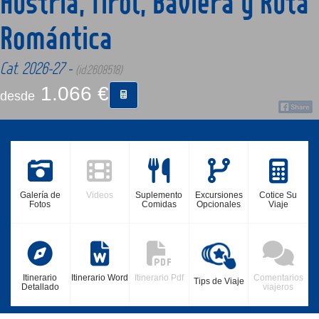
Austria, Tirol, Baviera y Ruta
Romántica
CONTACTO
Cat. 2026-27 -
(id:2608518)
MÁS
1.066 €
desde
Galería de
Videos
Suplemento
Excursiones
Cotice Su
Fotos
Comidas
Opcionales
Viaje
Itinerario
Itinerario Word
Itinerario Pdf
Comentarios
Tips de Viaje
Detallado
viajeros