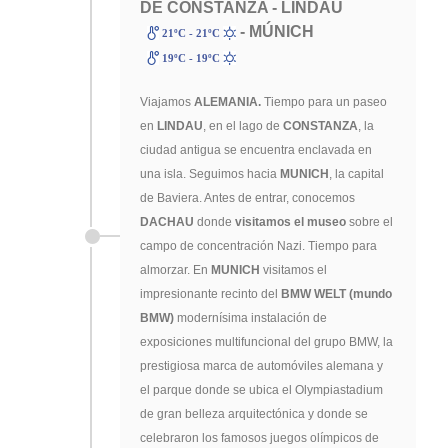
DE CONSTANZA - LINDAU
- MÚNICH
21ºC - 21ºC
19ºC - 19ºC
Viajamos
ALEMANIA.
Tiempo para un paseo
en
LINDAU
, en el lago de
CONSTANZA
, la
ciudad antigua se encuentra enclavada en
una isla. Seguimos hacia
MUNICH
, la capital
de Baviera. Antes de entrar, conocemos
DACHAU
donde
visitamos el museo
sobre el
campo de concentración Nazi. Tiempo para
almorzar. En
MUNICH
visitamos el
impresionante recinto del
BMW WELT (mundo
BMW)
modernísima instalación de
exposiciones multifuncional del grupo BMW, la
prestigiosa marca de automóviles alemana y
el parque donde se ubica el Olympiastadium
de gran belleza arquitectónica y donde se
celebraron los famosos juegos olímpicos de