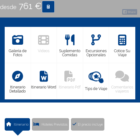
761 €
desde
CONTACTO
MÁS
Galería de
Videos
Suplemento
Excursiones
Cotice Su
Fotos
Comidas
Opcionales
Viaje
Itinerario
Itinerario Word
Itinerario Pdf
Comentarios
Tips de Viaje
Detallado
viajeros
Itinerario
Hoteles Previstos
El precio incluye