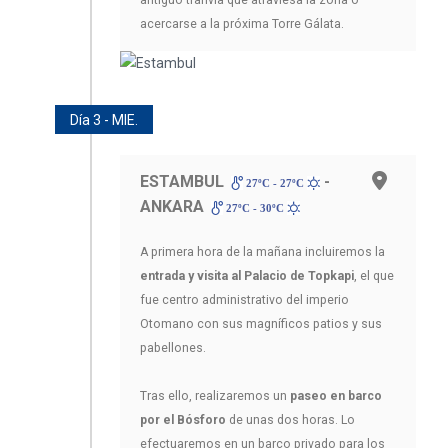
antiguo tranvía que atraviesa la zona o
acercarse a la próxima Torre Gálata.
Día 3 - MIE.
ESTAMBUL
-
27ºC - 27ºC
ANKARA
27ºC - 30ºC
A primera hora de la mañana incluiremos la
entrada y visita al Palacio de Topkapi
, el que
fue centro administrativo del imperio
Otomano con sus magníficos patios y sus
pabellones.
Tras ello, realizaremos un
paseo en barco
por el Bósforo
de unas dos horas. Lo
efectuaremos en un barco privado para los