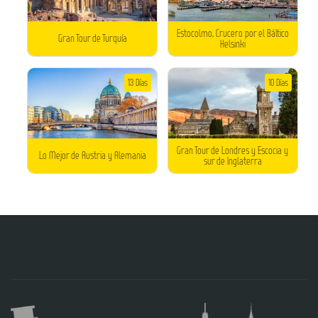
Estocolmo, Crucero por el Báltico
Gran Tour de Turquía
Helsinki
13 Días
10 Días
Gran Tour de Londres y Escocia y
Lo Mejor de Austria y Alemania
sur de Inglaterra