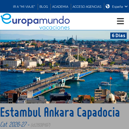
IR A "MI VIAJE"
BLOG
ACADEMIA
ACCESO AGENCIAS
España
6 Días
CRUCEROS
EUROPA
ASIA
ORIENTE
Estambul Ankara Capadocia
PROMOCIONES
Cat. 2026-27 -
(id:2608497)
COMPRAR