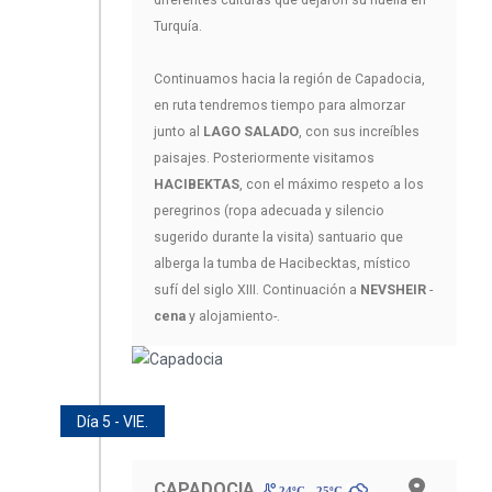
diferentes culturas que dejaron su huella en
Turquía.
Continuamos hacia la región de Capadocia,
en ruta tendremos tiempo para almorzar
junto al
LAGO SALADO
, con sus increíbles
paisajes. Posteriormente visitamos
HACIBEKTAS
, con el máximo respeto a los
peregrinos (ropa adecuada y silencio
sugerido durante la visita) santuario que
alberga la tumba de Hacibecktas, místico
sufí del siglo XIII. Continuación a
NEVSHEIR
-
cena
y alojamiento-.
Día 5 - VIE.
CAPADOCIA
24ºC - 25ºC