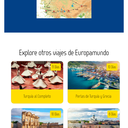
Explore otros viajes de Europamundo
11 Días
10 Días
Turquía al Completo
Perlas de Turquía y Grecia
10 Días
6 Días