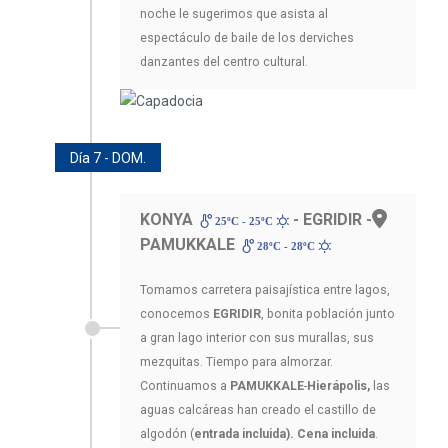
noche le sugerimos que asista al
espectáculo de baile de los derviches
danzantes del centro cultural.
Día 7 - DOM.
KONYA
- EGRIDIR -
25ºC - 25ºC
PAMUKKALE
28ºC - 28ºC
Tomamos carretera paisajística entre lagos,
conocemos
EGRIDIR
, bonita población junto
a gran lago interior con sus murallas, sus
mezquitas. Tiempo para almorzar.
Continuamos a
PAMUKKALE
-
Hierápolis,
las
aguas calcáreas han creado el castillo de
algodón (
entrada incluida). Cena incluida
.