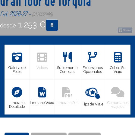
Gran Tour de Turquía
Cat. 2026-27 -
(id:2608496)
CONTACTO
1.253 €
desde
MÁS
Galería de
Videos
Suplemento
Excursiones
Cotice Su
Fotos
Comidas
Opcionales
Viaje
Itinerario
Itinerario Word
Itinerario Pdf
Comentarios
Tips de Viaje
Detallado
viajeros