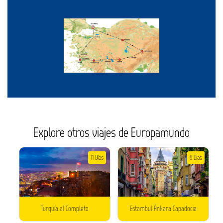
Explore otros viajes de Europamundo
11 Días
6 Días
Turquía al Completo
Estambul Ankara Capadocia