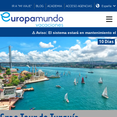
IR A "MI VIAJE"
BLOG
ACADEMIA
ACCESO AGENCIAS
España
⚠️ Aviso: El sistema estará en mantenimiento el domingo
CRUCEROS
10 Días
EUROPA
ASIA
ORIENTE
PROMOCIONES
COMPRAR