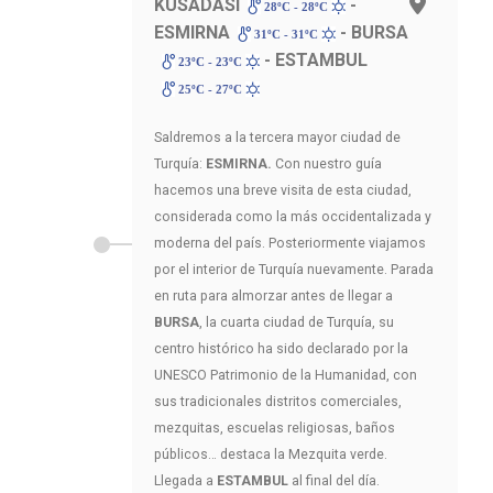
KUSADASI
-
28ºC - 28ºC
ESMIRNA
- BURSA
31ºC - 31ºC
- ESTAMBUL
23ºC - 23ºC
25ºC - 27ºC
Saldremos a la tercera mayor ciudad de
Turquía:
ESMIRNA.
Con nuestro guía
hacemos una breve visita de esta ciudad,
considerada como la más occidentalizada y
moderna del país. Posteriormente viajamos
por el interior de Turquía nuevamente. Parada
en ruta para almorzar antes de llegar a
BURSA
, la cuarta ciudad de Turquía, su
centro histórico ha sido declarado por la
UNESCO Patrimonio de la Humanidad, con
sus tradicionales distritos comerciales,
mezquitas, escuelas religiosas, baños
públicos… destaca la Mezquita verde.
Llegada a
ESTAMBUL
al final del día.