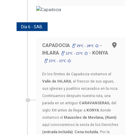
Día 6 - SAB.
CAPADOCIA
-
19ºC - 20ºC
IHLARA
- KONYA
22ºC - 22ºC
25ºC - 25ºC
En los límites de Capadocia visitamos el
Valle de IHLARA
, el frescor de sus aguas,
sus iglesias y pueblos excavados en la roca.
Continuamos después nuestra ruta, una
parada en un antiguo
CARAVANSERAIL
del
siglo XIII antes de llegar a
KONYA
donde
visitamos el
Mausoleo de Mevlana, (Rumi)
aquí conoceremos la secta de los Derviches
(entrada incluida)
.
Cena incluida.
Por la