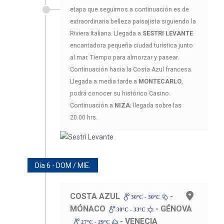
etapa que seguimos a continuación es de
extraordinaria belleza paisajista siguiendo la
Riviera Italiana. Llegada a
SESTRI LEVANTE
encantadora pequeña ciudad turística junto
al mar. Tiempo para almorzar y pasear.
Continuación hacia la Costa Azul francesa.
Llegada a media tarde a
MONTECARLO
,
podrá conocer su histórico Casino.
Continuación a
NIZA
; llegada sobre las
20.00 hrs.
Día 6 - DOM / MIE.
COSTA AZUL
-
30ºC - 30ºC
MÓNACO
- GÉNOVA
30ºC - 33ºC
- VENECIA
27ºC - 29ºC