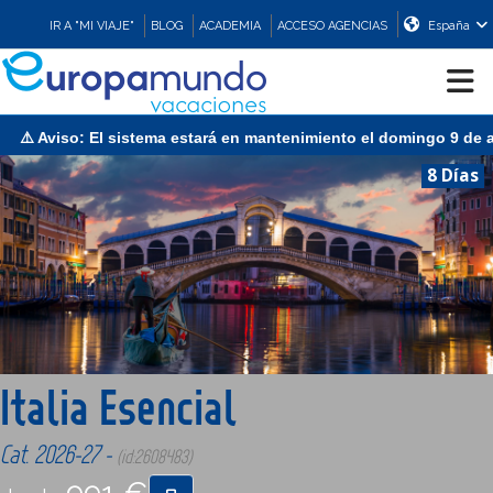
IR A "MI VIAJE"
BLOG
ACADEMIA
ACCESO AGENCIAS
España
viso: El sistema estará en mantenimiento el domingo 9 de agosto 
CRUCEROS
8 Días
EUROPA
ASIA
ORIENTE
Italia Esencial
PROMOCIONES
Cat. 2026-27 -
(id:2608483)
COMPRAR