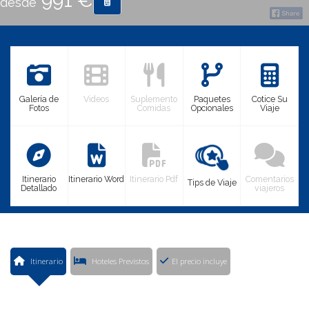
991 €
desde
CONTACTO
MÁS
Galería de
Videos
Suplemento
Paquetes
Cotice Su
Fotos
Comidas
Opcionales
Viaje
Itinerario
Itinerario Word
Itinerario Pdf
Comentarios
Tips de Viaje
Detallado
viajeros
Itinerario
Hoteles Previstos
El precio incluye