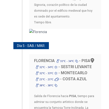
Signoria, corazón político de la ciudad
dominado por el edificio medieval que hoy
es sede del ayuntamiento.
Tiempo libre.
Día 5 - SAB / MAR.
FLORENCIA
- PISA
31ºC - 34ºC
- SESTRI LEVANTE
32ºC - 34ºC
- MONTECARLO
32ºC - 33ºC
- COSTA AZUL
21ºC - 21ºC
30ºC - 30ºC
Salida de Florencia hacia
PISA
, tiempo para
admirar su conjunto artístico donde se
encuentra la famosa Torre Inclinada. La