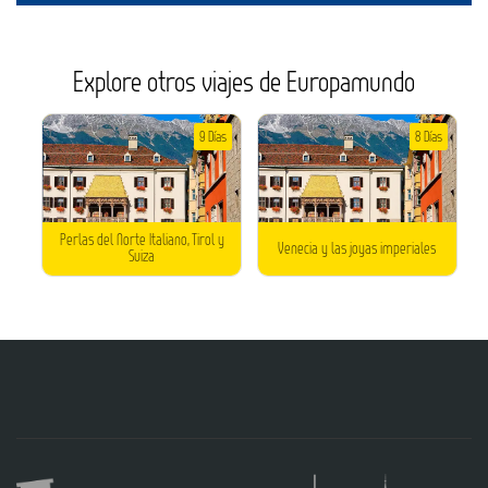
Explore otros viajes de Europamundo
9 Días
8 Días
Perlas del Norte Italiano, Tirol y
Venecia y las joyas imperiales
Suiza