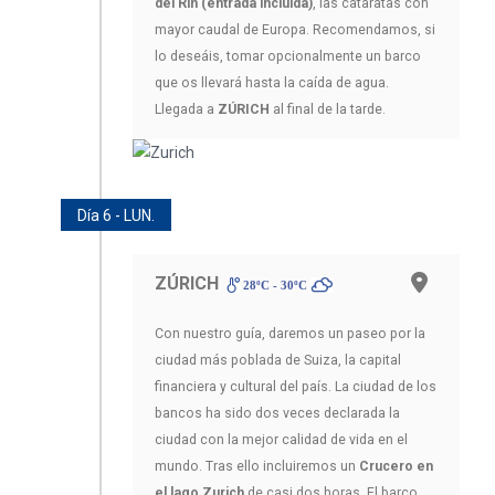
del Rin (entrada incluida)
, las cataratas con
mayor caudal de Europa. Recomendamos, si
lo deseáis, tomar opcionalmente un barco
que os llevará hasta la caída de agua.
Llegada a
ZÚRICH
al final de la tarde.
Día 6 - LUN.
ZÚRICH
28ºC - 30ºC
Con nuestro guía, daremos un paseo por la
ciudad más poblada de Suiza, la capital
financiera y cultural del país. La ciudad de los
bancos ha sido dos veces declarada la
ciudad con la mejor calidad de vida en el
mundo. Tras ello incluiremos un
Crucero en
el lago Zurich
de casi dos horas. El barco