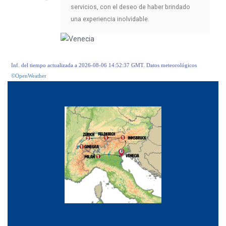
servicios, con el deseo de haber brindado
una experiencia inolvidable.
Inf. del tiempo actualizada a 2026-08-06 14:52:37 GMT. Datos meteorológicos
©OpenWeather