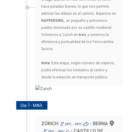
hace paradas breves, lo que nos permite
admirar las aldeas en el camino. Bajamos en
RAPPERSWIL
, un pequeño y pintoresco
pueblo dominado por su castillo medieval.
Volvemos a Zurich en
tren
, y veremos la
eficiencia y puntualidad de los Ferrocarriles
Suizos.
Nota:
Esta etapa, según número de viajeros,
podrá efectuar los traslados al centro y
desde la estación en transporte público.
Día 7 - MAR.
ZÚRICH
- BERNA
28ºC - 30ºC
- CASTILLO DE
28ºC - 30ºC