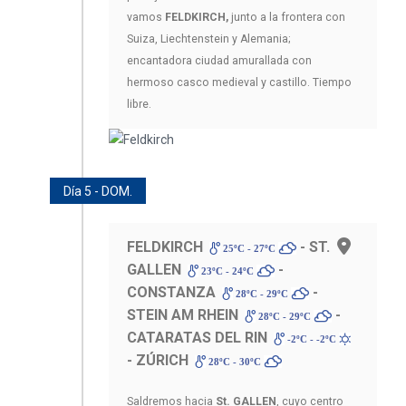
vamos
FELDKIRCH,
junto a la frontera con
Suiza, Liechtenstein y Alemania;
encantadora ciudad amurallada con
hermoso casco medieval y castillo. Tiempo
libre.
Día 5 - DOM.
FELDKIRCH
- ST.
25ºC - 27ºC
GALLEN
-
23ºC - 24ºC
CONSTANZA
-
28ºC - 29ºC
STEIN AM RHEIN
-
28ºC - 29ºC
CATARATAS DEL RIN
-2ºC - -2ºC
- ZÚRICH
28ºC - 30ºC
Saldremos hacia
St. GALLEN
, cuyo centro