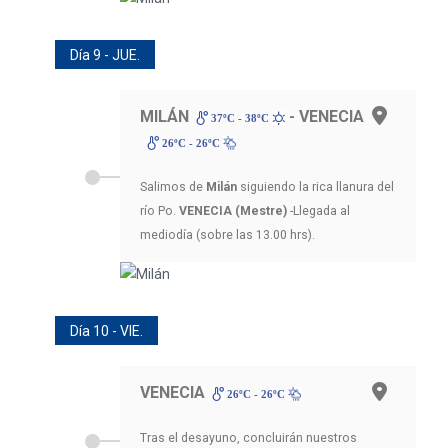
Día 9 - JUE.
MILÁN
- VENECIA
37ºC - 38ºC
26ºC - 26ºC
Salimos de
Milán
siguiendo la rica llanura del
río Po.
VENECIA (Mestre)
-Llegada al
mediodía (sobre las 13.00 hrs).
Día 10 - VIE.
VENECIA
26ºC - 26ºC
Tras el desayuno, concluirán nuestros