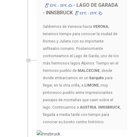
- LAGO DE GARADA
35ºC - 35ºC
- INNSBRUCK
21ºC - 25ºC
Saldremos de Venecia hacia
VERONA
,
tenemos tiempo para conocer la ciudad de
Romeo y Julieta con su importante
anfiteatro romano. Posteriormente
contorneamos el Lago de Garda, uno de los
más hermosos lagos Alpinos. Tiempo en el
hermoso pueblo de
MALCECINE
, desde
donde embarcamos en un
barquito
para
llegar, en la otra orilla, a
LIMONE
, muy
pintoresco pueblo entre impresionantes
paisajes de montañas que caen sobre el
lago. Continuamos a
AUSTRIA
.
INNSBRUCK
,
llegada a media tarde con tiempo para
conocer su bonito centro histórico.