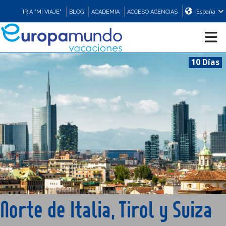
IR A "MI VIAJE"
BLOG
ACADEMIA
ACCESO AGENCIAS
España
10 Días
CRUCEROS
EUROPA
ASIA
ORIENTE
PROMOCIONES
Norte de Italia, Tirol y Suiza
COMPRAR