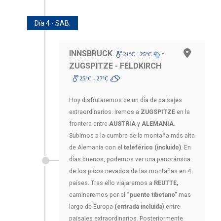
Día 4 - SAB.
INNSBRUCK
-
21ºC - 25ºC
ZUGSPITZE - FELDKIRCH
25ºC - 27ºC
Hoy disfrutaremos de un día de paisajes
extraordinarios. Iremos a
ZUGSPITZE
en la
frontera entre
AUSTRIA
y
ALEMANIA
.
Subimos a la cumbre de la montaña más alta
de Alemania con el
teleférico (incluido)
. En
días buenos, podemos ver una panorámica
de los picos nevados de las montañas en 4
países. Tras ello viajaremos a
REUTTE,
caminaremos por el
“puente tibetano”
mas
largo de Europa
(entrada incluida
) entre
paisajes extraordinarios. Posteriormente