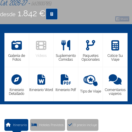
Cat. 2026-27 -
(id:2600785)
1.842 €
desde
CONTACTO
MÁS
Galería de
Videos
Suplemento
Paquetes
Cotice Su
Fotos
Comidas
Opcionales
Viaje
Itinerario
Itinerario Word
Itinerario Pdf
Comentarios
Tips de Viaje
Detallado
viajeros
Itinerario
Hoteles Previstos
El precio incluye