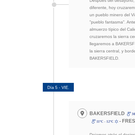
Después del desayuno,
diferente, hoy cruzare
un pueblo minero del Vi
"pueblo fantasma". Ante
almuerzo típico del Cal
cruzaremos la sierra cen
llegaremos a BAKERSFI
la sierra central, y bor
BAKERSFIELD.
Día 5 - VIE.
BAKERSFIELD
30
- FRE
11ºC - 12ºC
Dejamos atrás el desiert