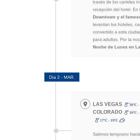
través de los carteles i
recepción del hotel. En
Downtown y el famoso
levantan los hoteles, c
convertido a esta ciuda
para adultos. Por la n
Noche de Luces en La
Día 2 - MAR.
LAS VEGAS
36ºC -
COLORADO
16ºC -
17ºC - 19ºC
Salimos temprano hacia