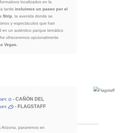
nformativos localizados en la
 la tarde
incluimos un paseo por el
 Strip
, la avenida donde se
asinos y espectáculos que han
d en un auténtico parque temático
oche ofreceremos opcionalmente
s Vegas.
- CAÑÓN DEL
 36ºC
- FLAGSTAFF
 16ºC
 Arizona, pararemos en