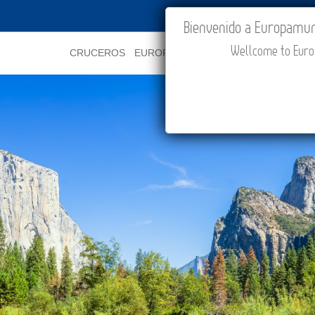
IR A "MI VIAJE"
Bienvenido a Europamundo
Wellcome to Europ
CRUCEROS
EUROPA
ASIA
ORIENTE
PROMOCI