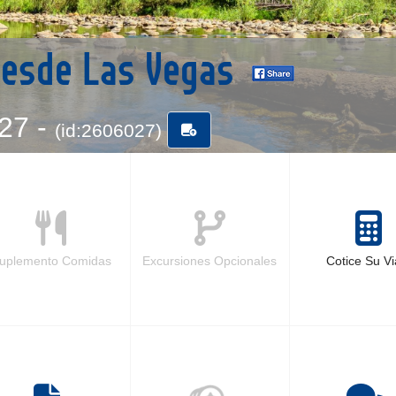
desde Las Vegas
-27 -
(id:2606027)
uplemento Comidas
Excursiones Opcionales
Cotice Su Vi