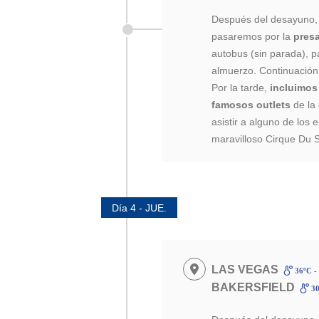
Después del desayuno, 
pasaremos por la
pres
autobus (sin parada), p
almuerzo. Continuació
Por la tarde,
incluimos
famosos outlets
de la
asistir a alguno de los 
maravilloso Cirque Du So
Día 4 - JUE.
LAS VEGAS
36ºC -
BAKERSFIELD
30