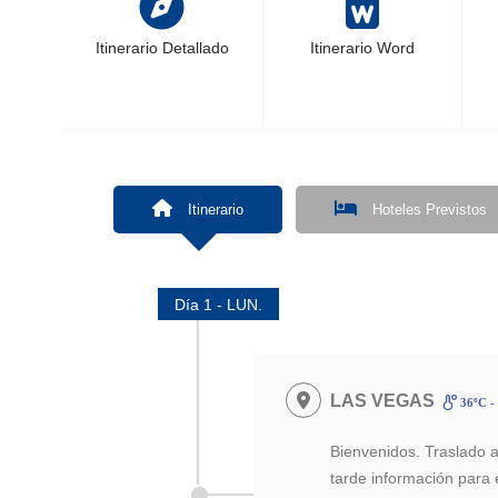
Itinerario Detallado
Itinerario Word
Itinerario
Hoteles Previstos
Día 1 - LUN.
LAS VEGAS
36ºC -
Bienvenidos. Traslado al
tarde información para el