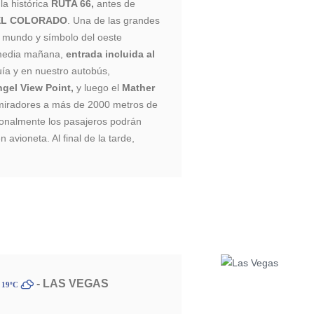
la histórica
RUTA 66,
antes de
EL COLORADO
. Una de las grandes
l mundo y símbolo del oeste
 media mañana,
entrada incluida al
ía y en nuestro autobús,
ngel View Point,
y luego el
Mather
miradores a más de 2000 metros de
cionalmente los pasajeros podrán
 avioneta. Al final de la tarde,
- LAS VEGAS
 19ºC