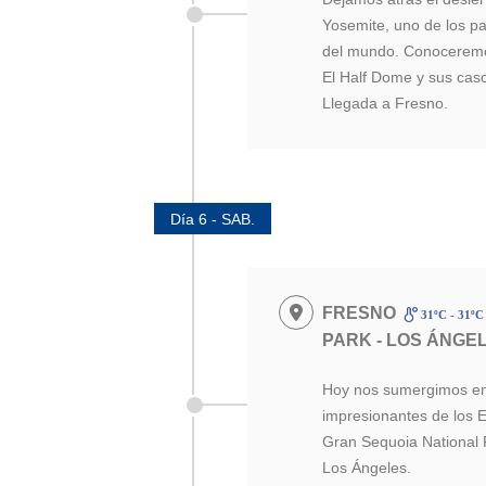
Yosemite, uno de los 
del mundo. Conoceremos
El Half Dome y sus casc
Llegada a Fresno.
Día 6 - SAB.
FRESNO
31ºC - 31º
PARK - LOS ÁNGE
Hoy nos sumergimos en
impresionantes de los 
Gran Sequoia National Pa
Los Ángeles.