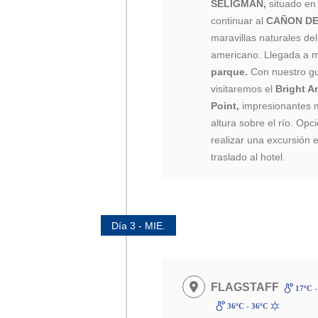
SELIGMAN,
situado en 
continuar al
CAÑON D
maravillas naturales de
americano. Llegada a
parque.
Con nuestro gu
visitaremos el
Bright A
Point,
impresionantes 
altura sobre el río. Op
realizar una excursión en
traslado al hotel.
Día 3 - MIE.
FLAGSTAFF
17ºC -
36ºC - 36ºC