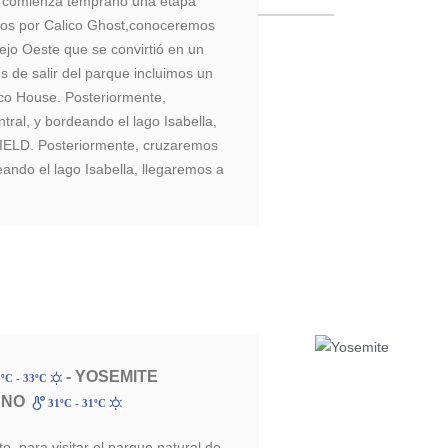
 comienza temprano una etapa
mos por Calico Ghost,conoceremos
ejo Oeste que se convirtió en un
s de salir del parque incluimos un
ico House. Posteriormente,
tral, y bordeando el lago Isabella,
ELD. Posteriormente, cruzaremos
deando el lago Isabella, llegaremos a
- YOSEMITE
ºC - 33ºC
SNO
31ºC - 31ºC
o, para visitar el parque natural de