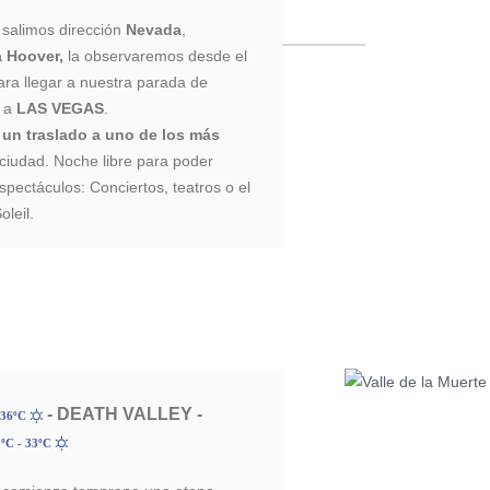
salimos dirección
Nevada
,
a Hoover,
la observaremos desde el
ara llegar a nuestra parada de
n a
LAS VEGAS
.
 un traslado a uno de los más
 ciudad. Noche libre para poder
espectáculos: Conciertos, teatros o el
leil.
- DEATH VALLEY -
 36ºC
ºC - 33ºC