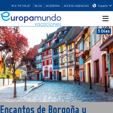
IR A "MI VIAJE"
BLOG
ACADEMIA
ACCESO AGENCIAS
España
5 Días
CRUCEROS
EUROPA
ASIA
ORIENTE
PROMOCIONES
Encantos de Borgoña y
COMPRAR