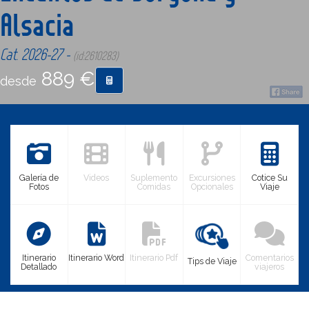
Alsacia
CONTACTO
Cat. 2026-27 -
(id:2610283)
889 €
MÁS
desde
Galería de
Videos
Suplemento
Excursiones
Cotice Su
Fotos
Comidas
Opcionales
Viaje
Itinerario
Itinerario Word
Itinerario Pdf
Comentarios
Tips de Viaje
Detallado
viajeros