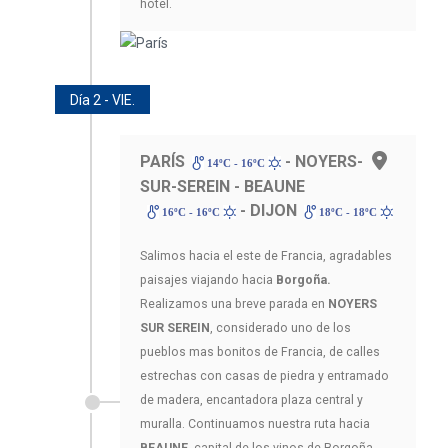
hotel.
Día 2 - VIE.
PARÍS
- NOYERS-
14ºC - 16ºC
SUR-SEREIN - BEAUNE
- DIJON
16ºC - 16ºC
18ºC - 18ºC
Salimos hacia el este de Francia, agradables
paisajes viajando hacia
Borgoña.
Realizamos una breve parada en
NOYERS
SUR SEREIN
, considerado uno de los
pueblos mas bonitos de Francia, de calles
estrechas con casas de piedra y entramado
de madera, encantadora plaza central y
muralla. Continuamos nuestra ruta hacia
BEAUNE
, capital de los vinos de Borgoña.