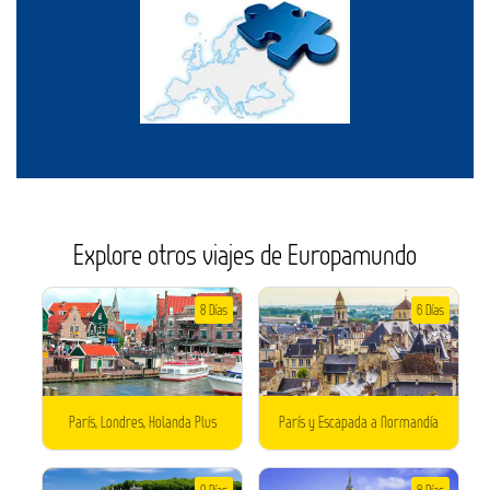
Explore otros viajes de Europamundo
8 Días
6 Días
París, Londres, Holanda Plus
París y Escapada a Normandía
9 Días
8 Días