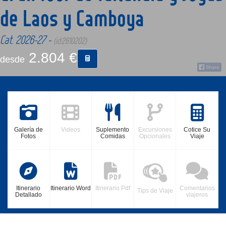
de Laos y Camboya
CONTACTO
Cat. 2026-27 -
(id:2610202)
2.804 €
MÁS
desde
Galería de
Videos
Suplemento
Excursiones
Cotice Su
Fotos
Comidas
Opcionales
Viaje
Itinerario
Itinerario Word
Itinerario Pdf
Comentarios
Tips de Viaje
Detallado
viajeros