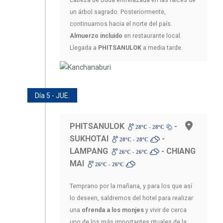
un árbol sagrado. Posteriormente,
continuamos hacia el norte del país.
Almuerzo incluido
en restaurante local.
Llegada a
PHITSANULOK
a media tarde.
Día 5 - JUE.
PHITSANULOK
-
28ºC - 28ºC
SUKHOTAI
-
28ºC - 28ºC
LAMPANG
- CHIANG
26ºC - 26ºC
MAI
26ºC - 26ºC
Temprano por la mañana, y para los que así
lo deseen, saldremos del hotel para realizar
una
ofrenda a los monjes
y vivir de cerca
uno de los más importantes rituales de la