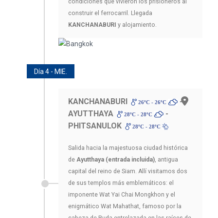
condiciones que vivieron los prisioneros al
construir el ferrocarril. Llegada
KANCHANABURI
y alojamiento.
Día 4 - MIE.
KANCHANABURI
-
26ºC - 26ºC
AYUTTHAYA
-
28ºC - 28ºC
PHITSANULOK
28ºC - 28ºC
Salida hacia la majestuosa ciudad histórica
de
Ayutthaya (entrada incluida)
, antigua
capital del reino de Siam. Allí visitamos dos
de sus templos más emblemáticos: el
imponente Wat Yai Chai Mongkhon y el
enigmático Wat Mahathat, famoso por la
cabeza de Buda entrelazada en las raíces de