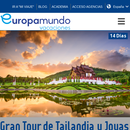
IR A "MI VIAJE"
BLOG
ACADEMIA
ACCESO AGENCIAS
España
14 Días
CRUCEROS
EUROPA
ASIA
ORIENTE
PROMOCIONES
Gran Tour de Tailandia y Joyas
COMPRAR