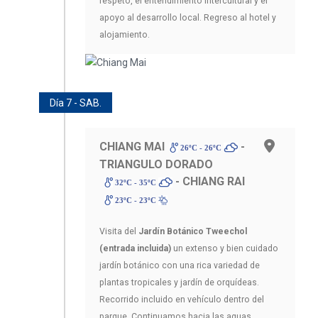
respeto, el entendimiento intercultural y el
apoyo al desarrollo local. Regreso al hotel y
alojamiento.
Día 7 - SAB.
CHIANG MAI
-
26ºC - 26ºC
TRIANGULO DORADO
- CHIANG RAI
32ºC - 35ºC
23ºC - 23ºC
Visita del
Jardín Botánico Tweechol
(entrada incluida)
un extenso y bien cuidado
jardín botánico con una rica variedad de
plantas tropicales y jardín de orquídeas.
Recorrido incluido en vehículo dentro del
parque. Continuamos hacia las aguas