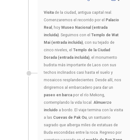
Visita
de la ciudad, antigua capital real.
Comenzaremos el recorrido por el
Palacio
Real
, hoy
Museo Nacional (entrada
incluida)
. Seguimos con el
Templo de Wat
Mai (entrada incluida)
, con su tejado de
cinco niveles, el
Templo de la Ciudad
Dorada (entrada incluida)
, el monumento
budista más importante de Laos con sus
techos inclinados casi hasta el suelo y
mosaicos resplandecientes. Desde allí, nos
dirigiremos al embarcadero para dar un
paseo en barca
por el río Mekong,
contemplando la vida local.
Almuerzo
incluido
a bordo. El viaje termina con la visita
a las
Cuevas de Pak Ou
, un santuario
sagrado que alberga miles de estatuas de
Buda escondidas entre la roca. Regreso por
carretera y parada en el
pueblo de Ban Xang