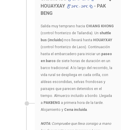
HOUAYXAY
- PAK
24ºC - 24ºC
BENG
Salida muy temprano hacia
CHIANG KHONG
(control fronterizo de Tailandia). Un
shuttle
bus (incluido)
nos llevará hasta
HOUAYXAY
(control fronterizo de Laos). Continuación
hasta el embarcadero para iniciar un
paseo
en barco
de siete horas de duración en un
barco tradicional. A lo largo del recorrido, la
vida rural se despliega en cada orilla, con
aldeas escondidas, selvas frondosas y
paisajes que parecen detenidos en el
tiempo. Almuerzo incluido a bordo. Llegada
a
PAKBENG
a primera hora de la tarde.
Alojamiento y
Cena incluida
.
NOTA:
Compruebe que lleva consigo a mano