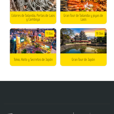
Colores de Tailandia, Perlas de Laos
Gran Tour de Tailandia y joyas de
y Camboya
Laos
11 Días
16 Días
Tokio, Kioto y Secretos de Japón
Gran Tour de Japón