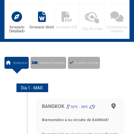
CONTACTO
Itinerario
Itinerario Word
Itinerario Pdf
Comentarios
Tips de Viaje
Detallado
viajeros
MÁS
Itinerario
Hoteles Previstos
El precio incluye
Día 1 - MAR.
BANGKOK
32ºC - 34ºC
Bienvenidos a su circuito de KANNAK!