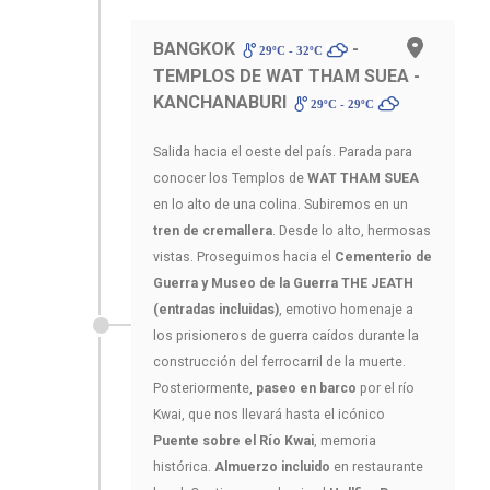
BANGKOK
-
29ºC - 32ºC
TEMPLOS DE WAT THAM SUEA -
KANCHANABURI
29ºC - 29ºC
Salida hacia el oeste del país. Parada para
conocer los Templos de
WAT THAM SUEA
en lo alto de una colina. Subiremos en un
tren de cremallera
. Desde lo alto, hermosas
vistas. Proseguimos hacia el
Cementerio de
Guerra y Museo de la Guerra THE JEATH
(entradas incluidas)
, emotivo homenaje a
los prisioneros de guerra caídos durante la
construcción del ferrocarril de la muerte.
Posteriormente,
paseo en barco
por el río
Kwai, que nos llevará hasta el icónico
Puente sobre el Río Kwai
, memoria
histórica.
Almuerzo incluido
en restaurante