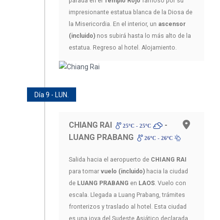
parada en el
Templo Rojo
famoso por su
impresionante estatua blanca de la Diosa de
la Misericordia. En el interior, un
ascensor
(incluido)
nos subirá hasta lo más alto de la
estatua. Regreso al hotel. Alojamiento.
Día 9 - LUN.
CHIANG RAI
-
25ºC - 25ºC
LUANG PRABANG
26ºC - 26ºC
Salida hacia el aeropuerto de
CHIANG RAI
para tomar
vuelo (incluido)
hacia la ciudad
de
LUANG PRABANG
en
LAOS
. Vuelo con
escala. Llegada a Luang Prabang, trámites
fronterizos y traslado al hotel. Esta ciudad
es una joya del Sudeste Asiático declarada