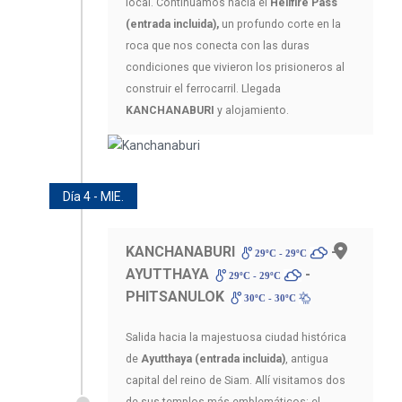
local. Continuamos hacia el
Hellfire Pass
(entrada incluida),
un profundo corte en la
roca que nos conecta con las duras
condiciones que vivieron los prisioneros al
construir el ferrocarril. Llegada
KANCHANABURI
y alojamiento.
Día 4 - MIE.
KANCHANABURI
-
29ºC - 29ºC
AYUTTHAYA
-
29ºC - 29ºC
PHITSANULOK
30ºC - 30ºC
Salida hacia la majestuosa ciudad histórica
de
Ayutthaya (entrada incluida)
, antigua
capital del reino de Siam. Allí visitamos dos
de sus templos más emblemáticos: el