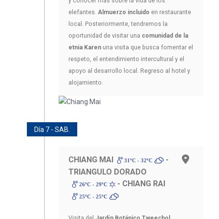
y conocer más sobre la vida de los
elefantes.
Almuerzo incluido
en restaurante
local. Posteriormente, tendremos la
oportunidad de visitar una
comunidad de la
etnia Karen
una visita que busca fomentar el
respeto, el entendimiento intercultural y el
apoyo al desarrollo local. Regreso al hotel y
alojamiento.
Día 7 - SAB.
CHIANG MAI
-
31ºC - 32ºC
TRIANGULO DORADO
- CHIANG RAI
26ºC - 29ºC
25ºC - 25ºC
Visita del
Jardín Botánico Tweechol