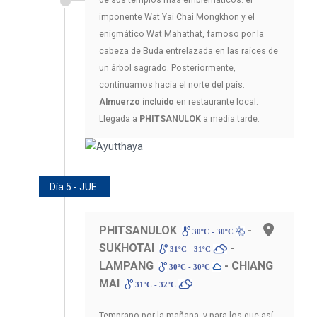
imponente Wat Yai Chai Mongkhon y el
enigmático Wat Mahathat, famoso por la
cabeza de Buda entrelazada en las raíces de
un árbol sagrado. Posteriormente,
continuamos hacia el norte del país.
Almuerzo incluido
en restaurante local.
Llegada a
PHITSANULOK
a media tarde.
Día 5 - JUE.
PHITSANULOK
-
30ºC - 30ºC
SUKHOTAI
-
31ºC - 31ºC
LAMPANG
- CHIANG
30ºC - 30ºC
MAI
31ºC - 32ºC
Temprano por la mañana, y para los que así