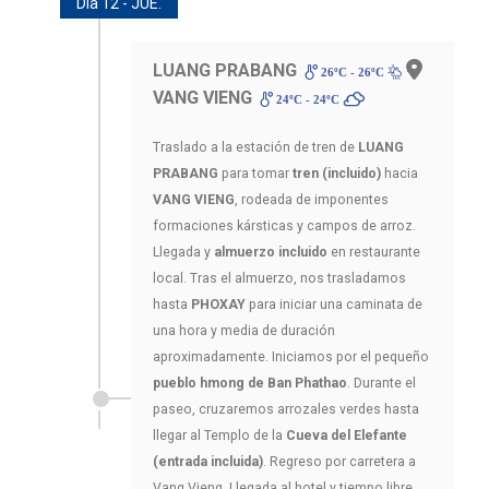
Día 12 - JUE.
LUANG PRABANG
-
26ºC - 26ºC
VANG VIENG
24ºC - 24ºC
Traslado a la estación de tren de
LUANG
PRABANG
para tomar
tren (incluido)
hacia
VANG VIENG
, rodeada de imponentes
formaciones kársticas y campos de arroz.
Llegada y
almuerzo incluido
en restaurante
local. Tras el almuerzo, nos trasladamos
hasta
PHOXAY
para iniciar una caminata de
una hora y media de duración
aproximadamente. Iniciamos por el pequeño
pueblo hmong de Ban Phathao
. Durante el
paseo, cruzaremos arrozales verdes hasta
llegar al Templo de la
Cueva del Elefante
(entrada incluida)
. Regreso por carretera a
Vang Vieng. Llegada al hotel y tiempo libre.