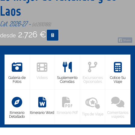
Laos
CONTACTO
Cat. 2026-27 -
(id:2610189)
2.726 €
MÁS
desde
Galería de
Videos
Suplemento
Excursiones
Cotice Su
Fotos
Comidas
Opcionales
Viaje
Itinerario
Itinerario Word
Itinerario Pdf
Comentarios
Tips de Viaje
Detallado
viajeros