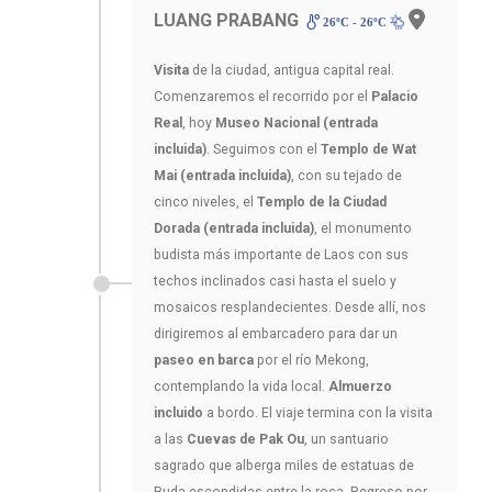
LUANG PRABANG
26ºC - 26ºC
Visita
de la ciudad, antigua capital real.
Comenzaremos el recorrido por el
Palacio
Real
, hoy
Museo Nacional (entrada
incluida)
. Seguimos con el
Templo de Wat
Mai (entrada incluida)
, con su tejado de
cinco niveles, el
Templo de la Ciudad
Dorada (entrada incluida)
, el monumento
budista más importante de Laos con sus
techos inclinados casi hasta el suelo y
mosaicos resplandecientes. Desde allí, nos
dirigiremos al embarcadero para dar un
paseo en barca
por el río Mekong,
contemplando la vida local.
Almuerzo
incluido
a bordo. El viaje termina con la visita
a las
Cuevas de Pak Ou
, un santuario
sagrado que alberga miles de estatuas de
Buda escondidas entre la roca. Regreso por