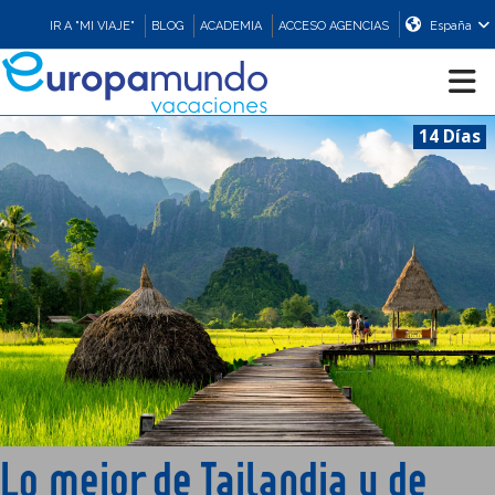
IR A "MI VIAJE"
BLOG
ACADEMIA
ACCESO AGENCIAS
España
14 Días
CRUCEROS
EUROPA
ASIA
ORIENTE
PROMOCIONES
Lo mejor de Tailandia y de
COMPRAR