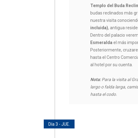
Templo del Buda Reclin
budas reclinados más g
nuestra visita conociend
incluida)
, antigua resid
Dentro del palacio vere
Esmeralda
el más impor
Posteriormente, cruza
hasta el Centro Comerci
al hotel por su cuenta.
Nota:
Para la visita al G
largo o falda larga, cam
hasta el codo.
Día 3 - JUE.