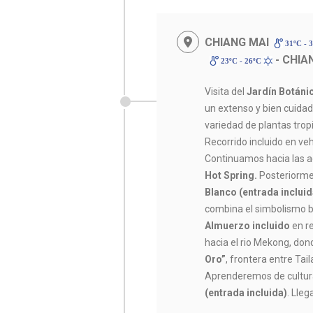
CHIANG MAI
31ºC - 
- CHIA
23ºC - 26ºC
Visita del
Jardín Botáni
un extenso y bien cuidad
variedad de plantas tropi
Recorrido incluido en ve
Continuamos hacia las 
Hot Spring.
Posteriormen
Blanco (entrada incluid
combina el simbolismo b
Almuerzo incluido
en r
hacia el rio Mekong, don
Oro”
, frontera entre Tai
Aprenderemos de cultura
(entrada incluida)
. Lleg