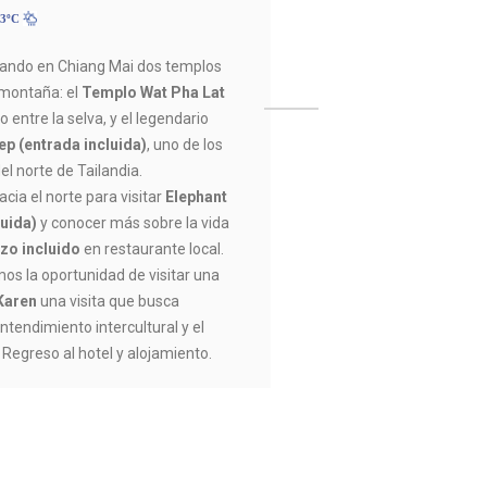
33ºC
tando en Chiang Mai dos templos
 montaña: el
Templo Wat Pha Lat
to entre la selva, y el legendario
ep (entrada incluida)
, uno de los
l norte de Tailandia.
cia el norte para visitar
Elephant
luida)
y conocer más sobre la vida
zo incluido
en restaurante local.
os la oportunidad de visitar una
Karen
una visita que busca
ntendimiento intercultural y el
. Regreso al hotel y alojamiento.