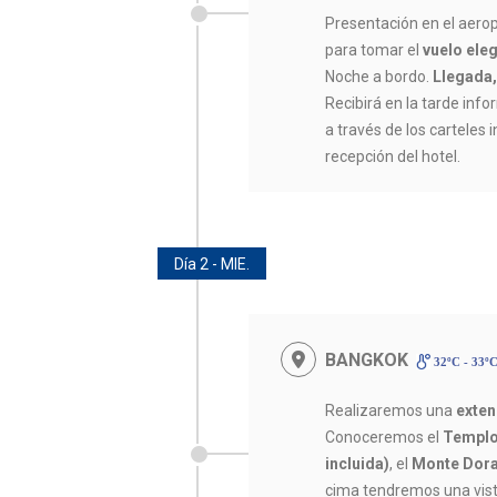
Presentación en el aerop
para tomar el
vuelo eleg
Noche a bordo.
Llegada,
Recibirá en la tarde infor
a través de los carteles 
recepción del hotel.
Día 2 - MIE.
BANGKOK
32ºC - 33º
Realizaremos una
exten
Conoceremos el
Templo
incluida)
, el
Monte Dora
cima tendremos una vis