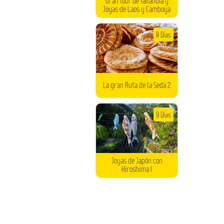
Gran Tour de Tailandia y
Joyas de Laos y Camboya
8 Días
La gran Ruta de la Seda 2
9 Días
Joyas de Japón con
Hiroshima I