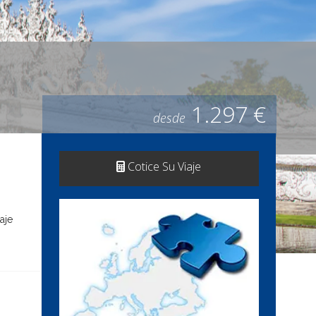
1.297 €
desde
Cotice Su Viaje
aje