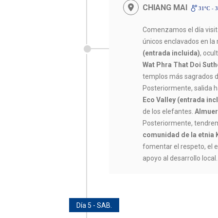
CHIANG MAI
31ºC - 
Comenzamos el día visi
únicos enclavados en la
(entrada incluida)
, ocul
Wat Phra That Doi Suth
templos más sagrados de
Posteriormente, salida ha
Eco Valley (entrada inc
de los elefantes.
Almuer
Posteriormente, tendrem
comunidad de la etnia 
fomentar el respeto, el e
apoyo al desarrollo local
Día 5 - SAB.