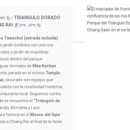
- TRIANGULO DORADO
33ºC
NG RAI
27ºC - 27ºC
co Tweechol (entrada incluida)
o jardín botánico con una rica
cales y jardín de orquídeas.
hículo dentro del parque.
aguas termales de
Mae Kachan
te, parada en el icónico
Templo
a)
, decorado con espejos que
udista con la creatividad moderna.
estaurante local. Seguimos rumbo
de se encuentra el
“Triángulo de
landia, Birmania y Laos.
 e historia en el
Museo del Opio
ada a Chiang Rai al final de la tarde.