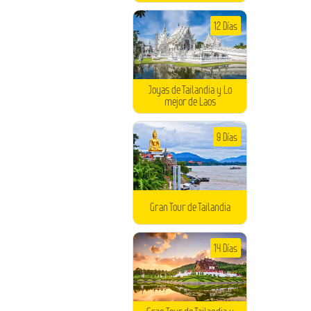
12 Días
Joyas de Tailandia y Lo
mejor de Laos
9 Días
Gran Tour de Tailandia
14 Días