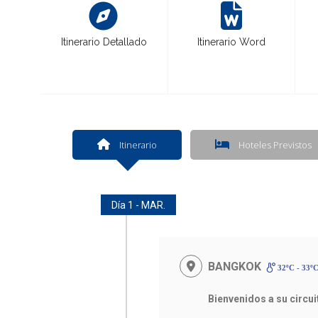
Itinerario Detallado
Itinerario Word
Itinerario
Hoteles Previstos
Día 1 - MAR.
BANGKOK
32ºC - 33º
Bienvenidos a su circu