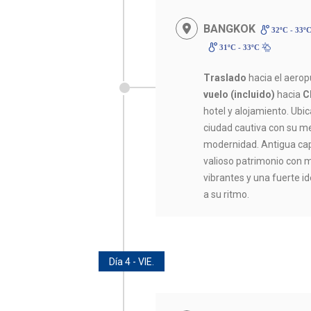
BANGKOK
32ºC - 33º
31ºC - 33ºC
Traslado
hacia el aero
vuelo (incluido)
hacia
C
hotel y alojamiento. Ubi
ciudad cautiva con su me
modernidad. Antigua cap
valioso patrimonio con
vibrantes y una fuerte ide
a su ritmo.
Día 4 - VIE.