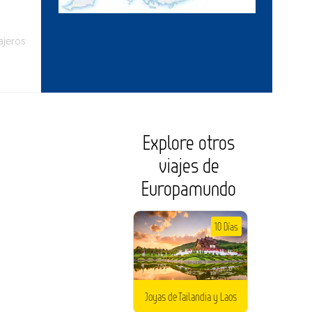
ajeros
Explore otros
viajes de
Europamundo
10 Días
Joyas de Tailandia y Laos