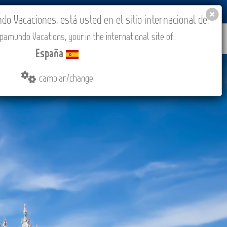
BLOG
ACADEMIA
ACCESO AGENCIAS
España
 Vacaciones, está usted en el sitio internacional de:
amundo Vacations, your in the international site of:
IONES
COMPRAR
CONTACTO
MÁS
España
cambiar/change