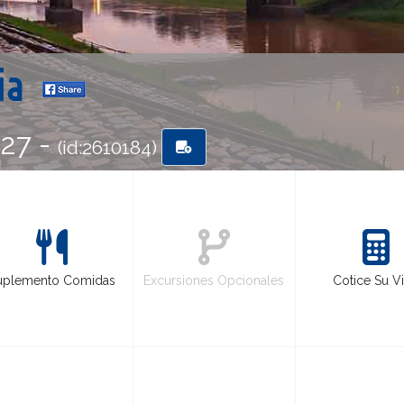
dia
-27 -
(id:2610184)
uplemento Comidas
Excursiones Opcionales
Cotice Su Vi