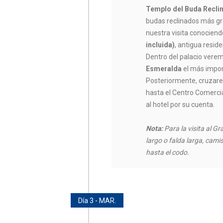
Templo del Buda Reclin
budas reclinados más g
nuestra visita conociend
incluida)
, antigua resid
Dentro del palacio vere
Esmeralda
el más impor
Posteriormente, cruza
hasta el Centro Comerci
al hotel por su cuenta.
Nota:
Para la visita al G
largo o falda larga, cam
hasta el codo.
Día 3 - MAR.