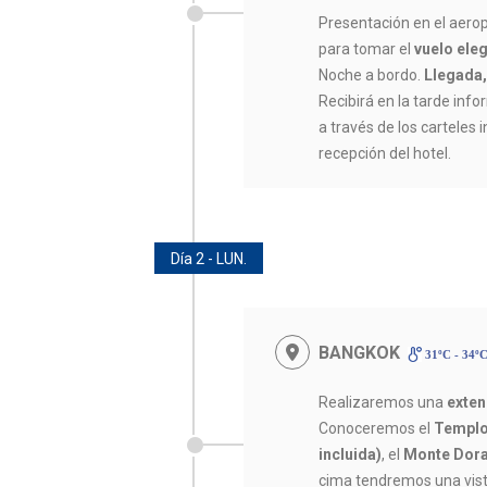
Presentación en el aerop
para tomar el
vuelo eleg
Noche a bordo.
Llegada,
Recibirá en la tarde infor
a través de los carteles 
recepción del hotel.
Día 2 - LUN.
BANGKOK
31ºC - 34º
Realizaremos una
exten
Conoceremos el
Templo
incluida)
, el
Monte Dora
cima tendremos una vis