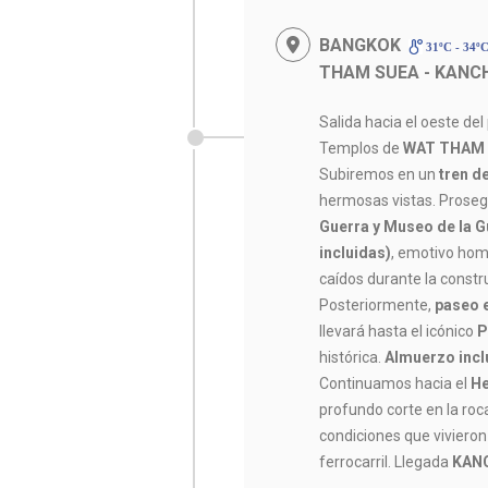
BANGKOK
31ºC - 34º
THAM SUEA - KANC
Salida hacia el oeste del
Templos de
WAT THAM
Subiremos en un
tren d
hermosas vistas. Proseg
Guerra y Museo de la 
incluidas)
, emotivo hom
caídos durante la constru
Posteriormente,
paseo 
llevará hasta el icónico
P
histórica.
Almuerzo incl
Continuamos hacia el
He
profundo corte en la roc
condiciones que vivieron 
ferrocarril. Llegada
KAN