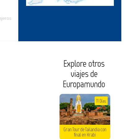
ajeros
Explore otros
viajes de
Europamundo
11 Días
Gran Tour de Tailandia con
final en Krabi