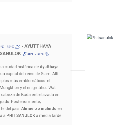
- AYUTTHAYA
ºC - 32ºC
TSANULOK
30ºC - 30ºC
sa ciudad histórica de
Ayutthaya
gua capital del reino de Siam. Allí
mplos más emblemáticos: el
 Mongkhon y el enigmático Wat
a cabeza de Buda entrelazada en
agrado. Posteriormente,
te del país.
Almuerzo incluido
en
da a
PHITSANULOK
a media tarde.