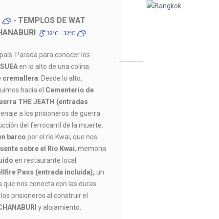
- TEMPLOS DE WAT
C
HANABURI
32ºC - 32ºC
 país. Parada para conocer los
 SUEA
en lo alto de una colina.
e cremallera
. Desde lo alto,
uimos hacia el
Cementerio de
Guerra THE JEATH (entradas
enaje a los prisioneros de guerra
cción del ferrocarril de la muerte.
en barco
por el río Kwai, que nos
uente sobre el Río Kwai
, memoria
uido
en restaurante local.
llfire Pass (entrada incluida),
un
a que nos conecta con las duras
los prisioneros al construir el
CHANABURI
y alojamiento.