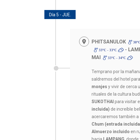
Día 5 - JUE.
PHITSANULOK
30ºC
- LAM
33ºC - 33ºC
MAI
33ºC - 34ºC
Temprano por la mañana, 
saldremos del hotel para
monjes
y vivir de cerca
rituales de la cultura bu
SUKOTHAI
para visitar 
incluida)
de increíble be
acercaremos también a 
Chum (entrada incluida
Almuerzo incluido
en ru
hacia
LAMPANG
, donde