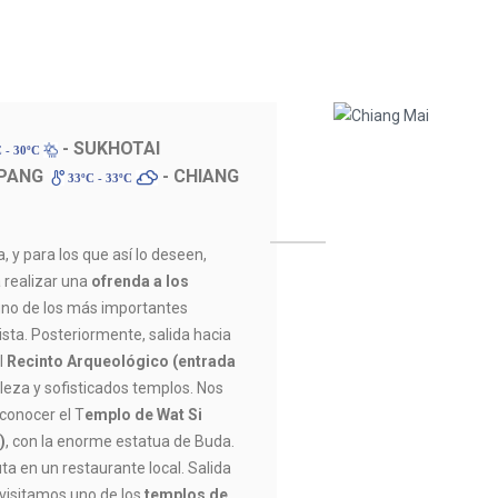
- SUKHOTAI
 - 30ºC
PANG
- CHIANG
33ºC - 33ºC
y para los que así lo deseen,
 realizar una
ofrenda a los
 uno de los más importantes
dista. Posteriormente, salida hacia
el
Recinto Arqueológico (entrada
lleza y sofisticados templos. Nos
conocer el T
emplo de Wat Si
)
, con la enorme estatua de Buda.
ta en un restaurante local. Salida
 visitamos uno de los
templos de