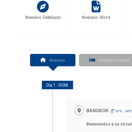
Itinerario Detallado
Itinerario Word
Itinerario
Hoteles Previstos
Día 1 - DOM.
BANGKOK
31ºC - 34º
Bienvenidos a su circu