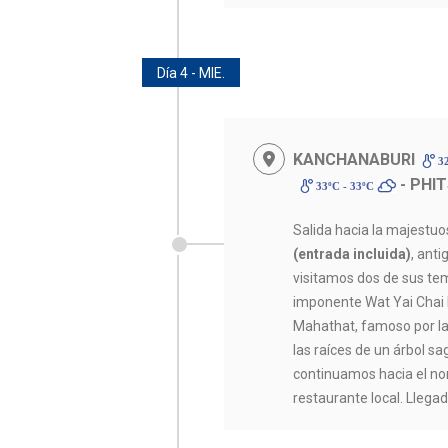
Día 4 - MIE.
KANCHANABURI
32
- PHI
33ºC - 33ºC
Salida hacia la majestuo
(entrada incluida)
, anti
visitamos dos de sus te
imponente Wat Yai Chai
Mahathat, famoso por l
las raíces de un árbol s
continuamos hacia el nor
restaurante local. Llega