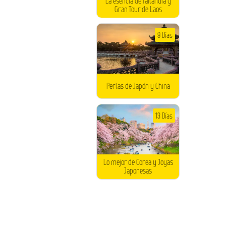
La esencia de Tailandia y
Gran Tour de Laos
9 Días
Perlas de Japón y China
13 Días
Lo mejor de Corea y Joyas
Japonesas