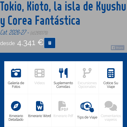
Tokio, Kioto, la isla de Kyushu
y Corea Fantástica
CONTACTO
Cat. 2026-27 -
(id:2610179)
MÁS
4.341 €
desde
Galería de
Videos
Suplemento
Excursiones
Cotice Su
Fotos
Comidas
Opcionales
Viaje
Itinerario
Itinerario Word
Itinerario Pdf
Comentarios
Tips de Viaje
Detallado
viajeros