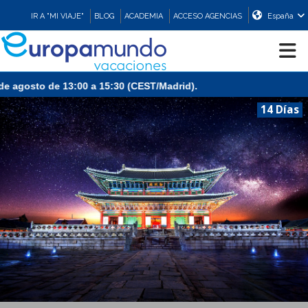
IR A "MI VIAJE"
BLOG
ACADEMIA
ACCESO AGENCIAS
España
CRUCEROS
14 Días
EUROPA
ASIA
ORIENTE
PROMOCIONES
COMPRAR