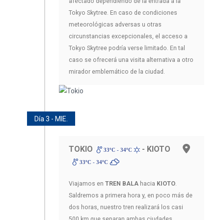
afectado dependiendo de la entrada a la
Tokyo Skytree. En caso de condiciones
meteorológicas adversas u otras
circunstancias excepcionales, el acceso a
Tokyo Skytree podría verse limitado. En tal
caso se ofrecerá una visita alternativa a otro
mirador emblemático de la ciudad.
Día 3 - MIE.
TOKIO
- KIOTO
33ºC - 34ºC
33ºC - 34ºC
Viajamos en
TREN BALA
hacia
KIOTO
.
Saldremos a primera hora y, en poco más de
dos horas, nuestro tren realizará los casi
500 km que separan ambas ciudades.