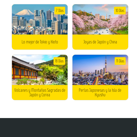
7 Días
10 Días
Lo mejor de Tokio y Kioto
Joyas de Japón y China
16 Días
11 Días
Volcanes y Montañas Sagradas de
Perlas Japonesas y la Isla de
Japón y Corea
Kyushu