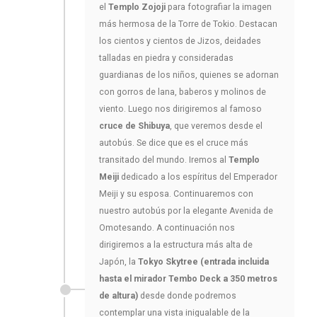
el
Templo Zojoji
para fotografiar la imagen
más hermosa de la Torre de Tokio. Destacan
los cientos y cientos de Jizos, deidades
talladas en piedra y consideradas
guardianas de los niños, quienes se adornan
con gorros de lana, baberos y molinos de
viento. Luego nos dirigiremos al famoso
cruce de Shibuya
, que veremos desde el
autobús. Se dice que es el cruce más
transitado del mundo. Iremos al
Templo
Meiji
dedicado a los espíritus del Emperador
Meiji y su esposa. Continuaremos con
nuestro autobús por la elegante Avenida de
Omotesando. A continuación nos
dirigiremos a la estructura más alta de
Japón, la
Tokyo Skytree (entrada incluida
hasta el mirador Tembo Deck a 350 metros
de altura)
desde donde podremos
contemplar una vista inigualable de la