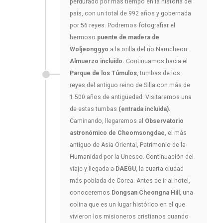
perdurado por más tiempo en la historia del
país, con un total de 992 años y gobernada
por 56 reyes. Podremos fotografiar el
hermoso
puente de madera de
Woljeonggyo
a la orilla del río Namcheon.
Almuerzo incluido.
Continuamos hacia el
Parque de los Túmulos
, tumbas de los
reyes del antiguo reino de Silla con más de
1.500 años de antigüedad. Visitaremos una
de estas tumbas
(entrada incluida).
Caminando, llegaremos al
Observatorio
astronómico de Cheomsongdae
, el más
antiguo de Asia Oriental, Patrimonio de la
Humanidad por la Unesco. Continuación del
viaje y llegada a
DAEGU
, la cuarta ciudad
más poblada de Corea. Antes de ir al hotel,
conoceremos
Dongsan Cheongna Hill
, una
colina que es un lugar histórico en el que
vivieron los misioneros cristianos cuando