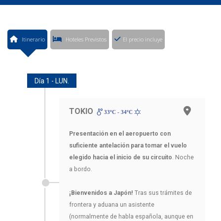
Itinerario
Hoteles Previstos
El precio incluye
Día 1 - LUN.
TOKIO
33ºC - 34ºC
Presentación en el aeropuerto con
suficiente antelación para tomar el vuelo
elegido hacia el inicio de su circuito
. Noche
a bordo.
¡Bienvenidos a Japón!
Tras sus trámites de
frontera y aduana un asistente
(normalmente de habla española, aunque en