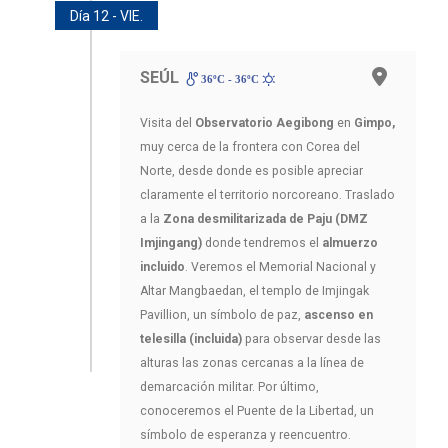
Día 12 - VIE.
SEÚL
36ºC - 36ºC
Visita del
Observatorio Aegibong
en
Gimpo,
muy cerca de la frontera con Corea del
Norte, desde donde es posible apreciar
claramente el territorio norcoreano. Traslado
a la
Zona desmilitarizada de Paju (DMZ
Imjingang)
donde tendremos el
almuerzo
incluido
. Veremos el Memorial Nacional y
Altar Mangbaedan, el templo de Imjingak
Pavillion, un símbolo de paz,
ascenso en
telesilla (incluida)
para observar desde las
alturas las zonas cercanas a la línea de
demarcación militar. Por último,
conoceremos el Puente de la Libertad, un
símbolo de esperanza y reencuentro.