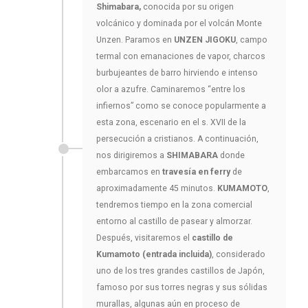
Shimabara,
conocida por su origen
volcánico y dominada por el volcán Monte
Unzen. Paramos en
UNZEN JIGOKU
, campo
termal con emanaciones de vapor, charcos
burbujeantes de barro hirviendo e intenso
olor a azufre. Caminaremos “entre los
infiernos” como se conoce popularmente a
esta zona, escenario en el s. XVII de la
persecución a cristianos. A continuación,
nos dirigiremos a
SHIMABARA
donde
embarcamos en
travesía en ferry
de
aproximadamente 45 minutos.
KUMAMOTO
,
tendremos tiempo en la zona comercial
entorno al castillo de pasear y almorzar.
Después, visitaremos el
castillo de
Kumamoto (entrada incluida)
, considerado
uno de los tres grandes castillos de Japón,
famoso por sus torres negras y sus sólidas
murallas, algunas aún en proceso de