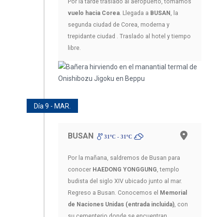
Por la tarde traslado al aeropuerto, tomamos
vuelo hacia Corea
. Llegada a
BUSAN
, la
segunda ciudad de Corea, moderna y
trepidante ciudad . Traslado al hotel y tiempo
libre.
Día 9 - MAR.
BUSAN
31ºC - 31ºC
Por la mañana, saldremos de Busan para
conocer
HAEDONG YONGGUNG
, templo
budista del siglo XIV ubicado junto al mar.
Regreso a Busan. Conocemos el
Memorial
de Naciones Unidas (entrada incluida)
, con
su cementerio donde se encuentran