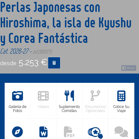
Perlas Japonesas con
Hiroshima, la isla de Kyushu
CONTACTO
y Corea Fantástica
MÁS
Cat. 2026-27 -
(id:2610177)
5.253 €
desde
Galería de
Videos
Suplemento
Excursiones
Cotice Su
Fotos
Comidas
Opcionales
Viaje