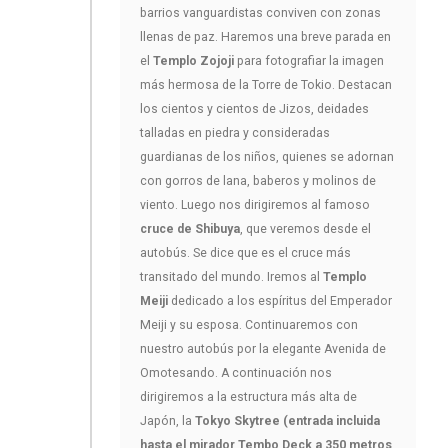
barrios vanguardistas conviven con zonas
llenas de paz. Haremos una breve parada en
el
Templo Zojoji
para fotografiar la imagen
más hermosa de la Torre de Tokio. Destacan
los cientos y cientos de Jizos, deidades
talladas en piedra y consideradas
guardianas de los niños, quienes se adornan
con gorros de lana, baberos y molinos de
viento. Luego nos dirigiremos al famoso
cruce de Shibuya
, que veremos desde el
autobús. Se dice que es el cruce más
transitado del mundo. Iremos al
Templo
Meiji
dedicado a los espíritus del Emperador
Meiji y su esposa. Continuaremos con
nuestro autobús por la elegante Avenida de
Omotesando. A continuación nos
dirigiremos a la estructura más alta de
Japón, la
Tokyo Skytree (entrada incluida
hasta el mirador Tembo Deck a 350 metros