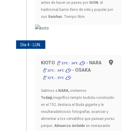
antes de hacer un paseo por
GION
, el
tradicional barrio lleno de vida y popular por
sus
Geishas.
Tiempo libre.
Día 4 - LUN.
KIOTO
- NARA
33ºC - 34ºC
- OSAKA
32ºC - 34ºC
32ºC - 35ºC
Salimos a
NARA,
visitamos
Todaiji
,magnífico templo budista construido
en el 752, destaca el Buda gigante y le
resultaradelicioso fotografiar, acariciar y
alimentar a los cervatillos que pasean porsu
parque.
Almuerzo incluido
en restaurante