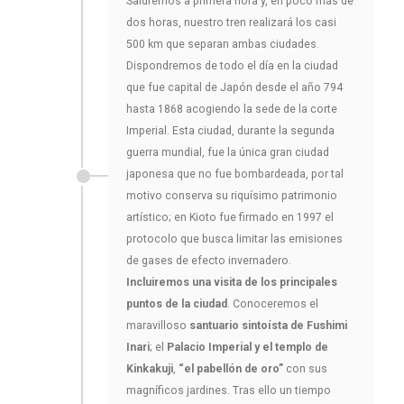
Saldremos a primera hora y, en poco más de
dos horas, nuestro tren realizará los casi
500 km que separan ambas ciudades.
Dispondremos de todo el día en la ciudad
que fue capital de Japón desde el año 794
hasta 1868 acogiendo la sede de la corte
Imperial. Esta ciudad, durante la segunda
guerra mundial, fue la única gran ciudad
japonesa que no fue bombardeada, por tal
motivo conserva su riquísimo patrimonio
artístico; en Kioto fue firmado en 1997 el
protocolo que busca limitar las emisiones
de gases de efecto invernadero.
Incluiremos una visita de los principales
puntos de la ciudad
. Conoceremos el
maravilloso
santuario sintoísta de Fushimi
Inari
; el
Palacio Imperial y el templo de
Kinkakuji
,
“el pabellón de oro”
con sus
magníficos jardines. Tras ello un tiempo