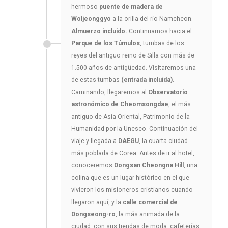
hermoso
puente de madera de
Woljeonggyo
a la orilla del río Namcheon.
Almuerzo incluido.
Continuamos hacia el
Parque de los Túmulos
, tumbas de los
reyes del antiguo reino de Silla con más de
1.500 años de antigüedad. Visitaremos una
de estas tumbas
(entrada incluida).
Caminando, llegaremos al
Observatorio
astronómico de Cheomsongdae
, el más
antiguo de Asia Oriental, Patrimonio de la
Humanidad por la Unesco. Continuación del
viaje y llegada a
DAEGU
, la cuarta ciudad
más poblada de Corea. Antes de ir al hotel,
conoceremos
Dongsan Cheongna Hill
, una
colina que es un lugar histórico en el que
vivieron los misioneros cristianos cuando
llegaron aquí, y la
calle comercial de
Dongseong-ro
, la más animada de la
ciudad, con sus tiendas de moda, cafeterías