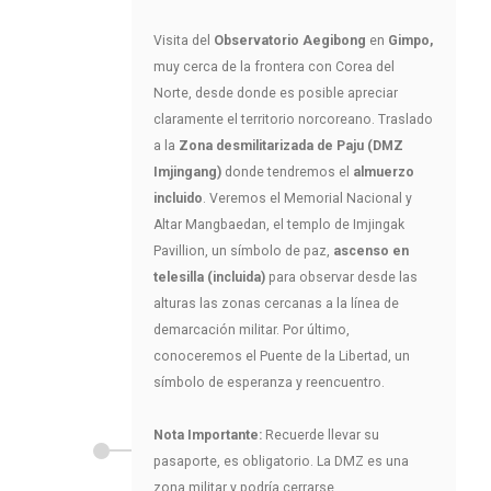
Visita del
Observatorio Aegibong
en
Gimpo,
muy cerca de la frontera con Corea del
Norte, desde donde es posible apreciar
claramente el territorio norcoreano. Traslado
a la
Zona desmilitarizada de Paju (DMZ
Imjingang)
donde tendremos el
almuerzo
incluido
. Veremos el Memorial Nacional y
Altar Mangbaedan, el templo de Imjingak
Pavillion, un símbolo de paz,
ascenso en
telesilla (incluida)
para observar desde las
alturas las zonas cercanas a la línea de
demarcación militar. Por último,
conoceremos el Puente de la Libertad, un
símbolo de esperanza y reencuentro.
Nota Importante:
Recuerde llevar su
pasaporte, es obligatorio. La DMZ es una
zona militar y podría cerrarse