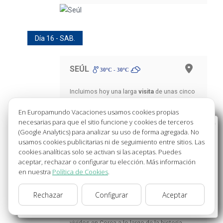
Día 16 - SAB.
SEÚL
30ºC - 30ºC
Incluimos hoy una larga
visita
de unas cinco
horas por Seúl. Conoceremos el
En Europamundo Vacaciones usamos cookies propias
Changdeokgung Palace (entrada incluida)
,
necesarias para que el sitio funcione y cookies de terceros
Bienvenido a Europamundo Vacaciones, está usted
lugar Patrimonio de la Humanidad, conjunto
(Google Analytics) para analizar su uso de forma agregada. No
en el sitio internacional de:
de palacios dentro de un gran parque. Tras
usamos cookies publicitarias ni de seguimiento entre sitios. Las
cookies analíticas solo se activan si las aceptas. Puedes
ello pasearemos por
Bukchon Hanok
Wellcome to Europamundo Vacations, your in the
aceptar, rechazar o configurar tu elección. Más información
international site of:
village
, barrio histórico tradicional de
en nuestra
Política de Cookies
.
pequeñas viviendas. Posteriormente
España
conocemos el
Memorial de la guerra
Rechazar
Configurar
Aceptar
(entrada incluida)
, impresionante museo de
cambiar/change
la guerra que nos ilustra sobre los conflictos
vividos en Corea a lo largo de la historia,