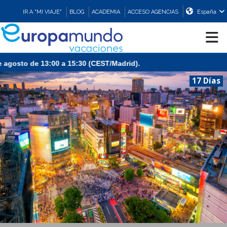
IR A "MI VIAJE"
BLOG
ACADEMIA
ACCESO AGENCIAS
España
CRUCEROS
17 Días
EUROPA
ASIA
ORIENTE
PROMOCIONES
COMPRAR