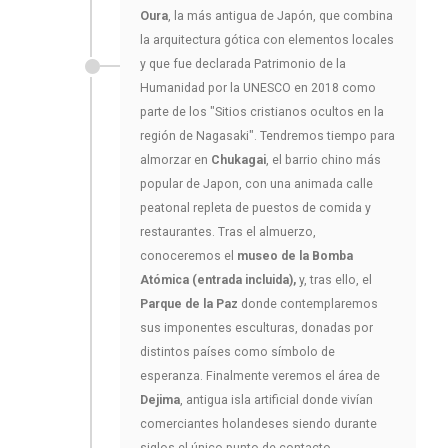
Oura
, la más antigua de Japón, que combina
la arquitectura gótica con elementos locales
y que fue declarada Patrimonio de la
Humanidad por la UNESCO en 2018 como
parte de los "Sitios cristianos ocultos en la
región de Nagasaki". Tendremos tiempo para
almorzar en
Chukagai
, el barrio chino más
popular de Japon, con una animada calle
peatonal repleta de puestos de comida y
restaurantes. Tras el almuerzo,
conoceremos el
museo de la Bomba
Atómica (entrada incluida),
y, tras ello, el
Parque de la Paz
donde contemplaremos
sus imponentes esculturas, donadas por
distintos países como símbolo de
esperanza. Finalmente veremos el área de
Dejima
, antigua isla artificial donde vivían
comerciantes holandeses siendo durante
siglos el único punto de contacto