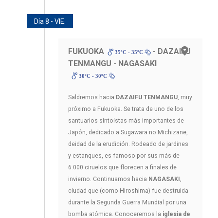
Día 8 - VIE.
FUKUOKA
- DAZAIFU
35ºC - 35ºC
TENMANGU - NAGASAKI
30ºC - 30ºC
Saldremos hacia
DAZAIFU TENMANGU
, muy
próximo a Fukuoka. Se trata de uno de los
santuarios sintoístas más importantes de
Japón, dedicado a Sugawara no Michizane,
deidad de la erudición. Rodeado de jardines
y estanques, es famoso por sus más de
6.000 ciruelos que florecen a finales de
invierno. Continuamos hacia
NAGASAKI
,
ciudad que (como Hiroshima) fue destruida
durante la Segunda Guerra Mundial por una
bomba atómica. Conoceremos la
iglesia de