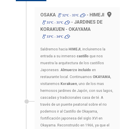
OSAKA
- HIMEJI
32ºC - 35ºC
- JARDINES DE
31ºC - 31ºC
KORAKUEN - OKAYAMA
33ºC - 34ºC
Saldremos hacia
HIMEJI
, incluiremos la
entrada a su inmenso
castillo
que nos
muestra la arquitectura de los castillos
Japoneses.
Almuerzo incluido
en
restaurante local. Continuamos
OKAYAMA
,
visitaremos
Korakuen
, uno de los mas
hermosos jardines de Japón, con sus lagos,
cascadas y tradicionales casa de té. A
través de un puente peatonal sobre el rio
podemos ir al Castillo de Okayama,
fortificación japonesa del siglo XVI en
Okayama. Reconstruido en 1966, ya que el