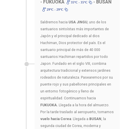
- FUKUOKA
- BUSAN
35ºC - 35ºC
29ºC - 29ºC
Saldremos hacia
USA JINGU
, uno de los
santuarios sintoístas más importantes de
Japón y el principal dedicado al dios
Hachiman, Dios protector del país. Es el
santuario principal de más de 40 000
santuarios Hachiman repartidos por todo
Japon. Fundado en el siglo VIII, combina
arquitectura tradicional y extensos jardines
rodeados de naturaleza. Pasearemos por su
puente rojo y sus pabellones principales en
un entorno fotogénico y lleno de
espiritualidad. Continuamos hacia
FUKUOKA.
Llegada a la hora del almuerzo.
Por la tarde traslado al aeropuerto, tomamos
vuelo hacia Corea
. Llegada a
BUSAN
, la
segunda ciudad de Corea, moderna y