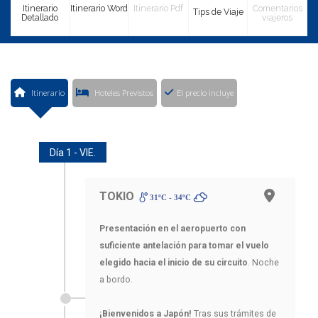
Itinerario
Itinerario Word
Itinerario Pdf
Comentarios
Tips de Viaje
Detallado
viajeros
Itinerario
Hoteles Previstos
El precio incluye
Día 1 - VIE.
TOKIO
31ºC - 34ºC
Presentación en el aeropuerto con
suficiente antelación para tomar el vuelo
elegido hacia el inicio de su circuito
. Noche
a bordo.
¡Bienvenidos a Japón!
Tras sus trámites de