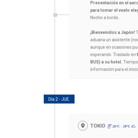
Presentación en el aer
para tomar el vuelo eleg
Noche a bordo.
¡Bienvenidos a Japón!
T
aduana un asistente (n
aunque en ocasiones pued
esperando. Traslado en
BUS) a su hotel.
Tiempo l
información para el inicio
Día 2 - JUE.
TOKIO
26ºC - 28ºC