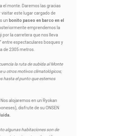
a el monte. Daremos las gracias
 visitar este lugar cargado de
os un
bonito paseo en barco en el
osteriormente emprendemos la
i por la carretera que nos lleva
n” entre espectaculares bosques y
ura de 2305 metros.
cuencia la ruta de subida al Monte
ve u otros motivos climatológicos;
os hasta el punto que estemos
 Nos alojaremos en un Ryokan
aponeses), disfrute de su ONSEN
luida.
sto algunas habitaciones son de