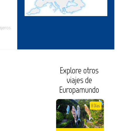
ajeros
Explore otros
viajes de
Europamundo
8 Días