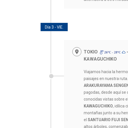
Día 3 - VIE.
TOKIO
-
26ºC - 28ºC
KAWAGUCHIKO
Viajamos hacia la hermo
paisajes en nuestra rut
ARAKURAYAMA SENGE
pagodas, desde aquí se 
conocidas vistas sobre e
KAWAGUCHIKO
, idílic
montañas junto a su her
el
SANTUARIO FUJI SE
altos árboles, comenzab