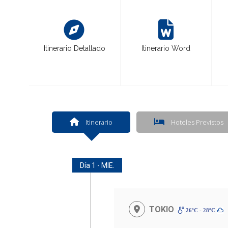
Itinerario Detallado
Itinerario Word
Itinerario
Hoteles Previstos
Día 1 - MIE.
TOKIO
26ºC - 28ºC