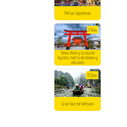
Perlas Japonesas
9 Días
Tokio, Kioto y la isla de
Kyushu, tierra de dioses y
volcanes
13 Días
Gran Tour de Vietnam