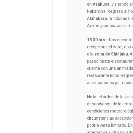
en
Asakusa,
visitando e
Nakamise. Regreso al hot
Akihabara
, la "Ciudad E
Anime japonés, así com
18.30 hrs.-
Nos encontra
recepción del hotel, nos 
a la
zona de Shinjuku
. 
paseo hasta el restaura
cuenta con una animada
restaurante local. Regr
acompañados por nuestr
Nota:
el orden de la visi
dependiendo de la entra
condiciones meteorológi
circunstancias excepcion
podría verse limitado. En
alternativa a otro mirad