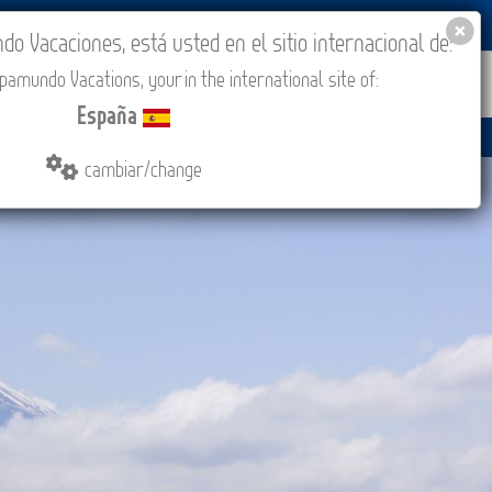
BLOG
ACADEMIA
ACCESO AGENCIAS
España
 Vacaciones, está usted en el sitio internacional de:
amundo Vacations, your in the international site of:
IONES
COMPRAR
CONTACTO
MÁS
España
cambiar/change