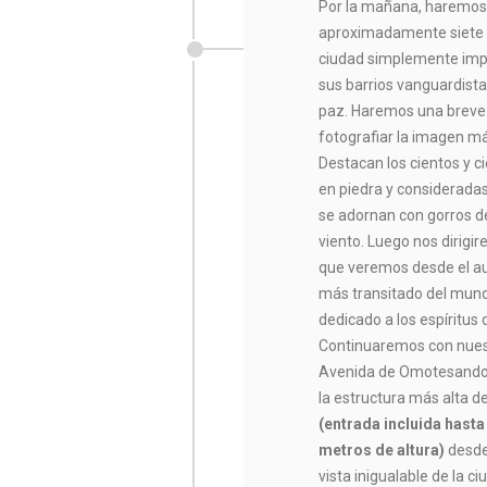
Por la mañana, haremo
aproximadamente siete h
ciudad simplemente impr
sus barrios vanguardist
paz. Haremos una breve
fotografiar la imagen má
Destacan los cientos y c
en piedra y consideradas
se adornan con gorros d
viento. Luego nos dirig
que veremos desde el au
más transitado del mund
dedicado a los espíritus
Continuaremos con nuest
Avenida de Omotesando. 
la estructura más alta d
(entrada incluida hast
metros de altura)
desde
vista inigualable de la 