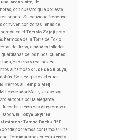
s una
larga visita
, de
oras, con nuestro guía por esta
esionante. Su actividad frenética,
as conviven con zonas llenas de
 parada en el
Templo Zojoji
para
s hermosa de la Torre de Tokio.
ientos de Jizos, deidades talladas
 guardianas de los niños, quienes
e lana, baberos y molinos de
iremos al famoso
cruce de Shibuya
,
tobús. Se dice que es el cruce
o. Iremos al
Templo Meiji
 del Emperador Meiji y su esposa.
ro autobús por la elegante
A continuación nos dirigiremos a
e Japón, la
Tokyo Skytree
a el mirador Tembo Deck a 350
 donde podremos contemplar una
ciudad. Terminaremos nuestra visita