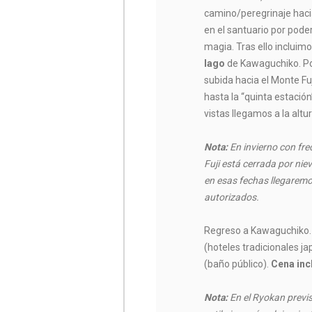
camino/peregrinaje haci
en el santuario por poder
magia. Tras ello incluim
lago
de Kawaguchiko. P
subida hacia el Monte Fuj
hasta la “quinta estació
vistas llegamos a la alt
Nota:
En invierno con fre
Fuji está cerrada por nie
en esas fechas llegarem
autorizados.
Regreso a Kawaguchiko.
(hoteles tradicionales j
(baño público).
Cena inc
Nota:
En el Ryokan previ