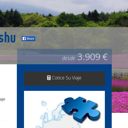
ushu
3.909 €
desde
Cotice Su Viaje
aje