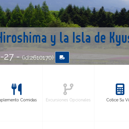
Hiroshima y la Isla de Ky
6-27 -
(id:2610170)
uplemento Comidas
Excursiones Opcionales
Cotice Su Vi