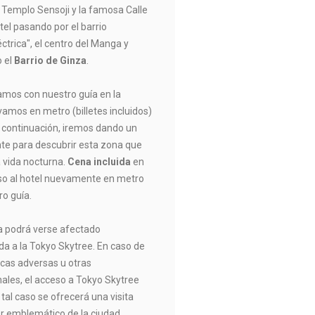
l Templo Sensoji y la famosa Calle
el pasando por el barrio
léctrica", el centro del Manga y
o el
Barrio de Ginza
.
mos con nuestro guía en la
vamos en metro (billetes incluidos)
A continuación, iremos dando un
nte para descubrir esta zona que
 vida nocturna.
Cena incluida
en
eso al hotel nuevamente en metro
o guía.
ta podrá verse afectado
da a la Tokyo Skytree. En caso de
cas adversas u otras
ales, el acceso a Tokyo Skytree
 tal caso se ofrecerá una visita
or emblemático de la ciudad.