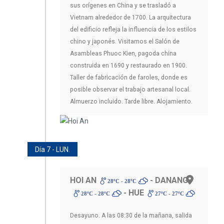
sus orígenes en China y se trasladó a
Vietnam alrededor de 1700. La arquitectura
del edificio refleja la influencia de los estilos
chino y japonés. Visitamos el Salón de
Asambleas Phuoc Kien, pagoda china
construida en 1690 y restaurado en 1900.
Taller de fabricación de faroles, donde es
posible observar el trabajo artesanal local.
Almuerzo incluido. Tarde libre. Alojamiento.
Día 7 - LUN.
HOI AN
- DANANG
28ºC - 28ºC
- HUE
28ºC - 28ºC
27ºC - 27ºC
Desayuno. A las 08:30 de la mañana, salida