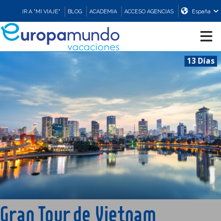
IR A "MI VIAJE"
BLOG
ACADEMIA
ACCESO AGENCIAS
España
13 Días
CRUCEROS
EUROPA
ASIA
ORIENTE
PROMOCIONES
Gran Tour de Vietnam
COMPRAR