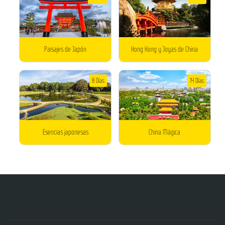
Paisajes de Japón
Hong Kong y Joyas de China
8 Días
14 Días
Esencias japonesas
China Mágica