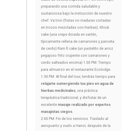
preparando una comida saludable y
sustanciosa bajo la instrucción de nuestro
chef. Va tron (frutas no maduras cortadas
en trozos mezcladas con hierbas). Khoái
cake (una crepe dorada en sartén,
típicamente rellena de camarones y panceta
de cerdo) Ram Ít cake (un pastelito de arroz
pegajoso frito crujiente con camarones y
cerdo salteados encima) 1:00 PM: Tiempo
para almuerzo en el restaurante Ecolodge.
1:30 PM: Al final del tour, tendrás tiempo para
relajarte sumergiendo tus pies en agua de
hierbas medicinales
, una práctica
terapéutica tradicional, y disfrutar de un
excelente
masaje realizado por expertos
masajistas ciegos.
2:00 PM: Fin de los servicios. Traslado al
aeropuerto y vuelo a Hanoi; después de la