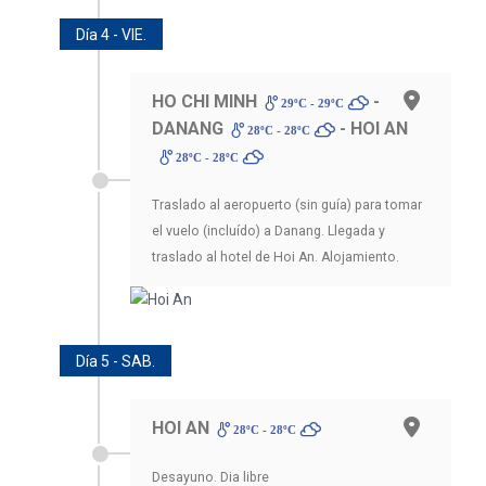
Día 4 - VIE.
HO CHI MINH
-
29ºC - 29ºC
DANANG
- HOI AN
28ºC - 28ºC
28ºC - 28ºC
Traslado al aeropuerto (sin guía) para tomar
el vuelo (incluído) a Danang. Llegada y
traslado al hotel de Hoi An. Alojamiento.
Día 5 - SAB.
HOI AN
28ºC - 28ºC
Desayuno. Dia libre