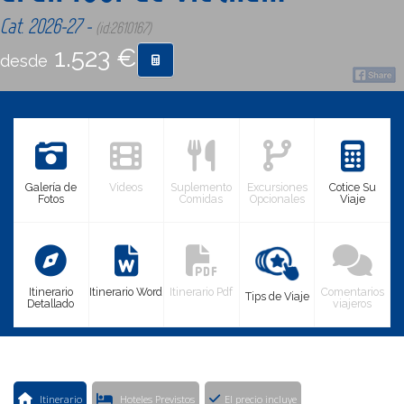
Cat. 2026-27 -
(id:2610167)
CONTACTO
1.523 €
desde
MÁS
Galería de
Videos
Suplemento
Excursiones
Cotice Su
Fotos
Comidas
Opcionales
Viaje
Itinerario
Itinerario Word
Itinerario Pdf
Comentarios
Tips de Viaje
Detallado
viajeros
Itinerario
Hoteles Previstos
El precio incluye