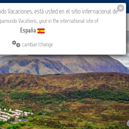
BLOG
ACADEMIA
ACCESO AGENCIAS
España
 Vacaciones, está usted en el sitio internacional de:
amundo Vacations, your in the international site of:
IONES
COMPRAR
CONTACTO
MÁS
España
cambiar/change