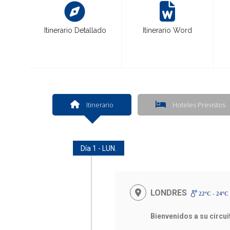
Itinerario Detallado
Itinerario Word
Itinerario
Hoteles Previstos
Día 1 - LUN.
LONDRES
22ºC - 24ºC
Bienvenidos a su circu