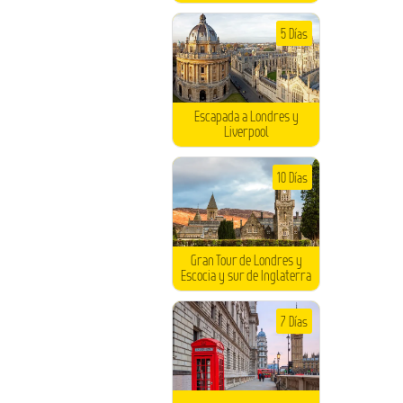
5 Días
Escapada a Londres y
Liverpool
10 Días
Gran Tour de Londres y
Escocia y sur de Inglaterra
7 Días