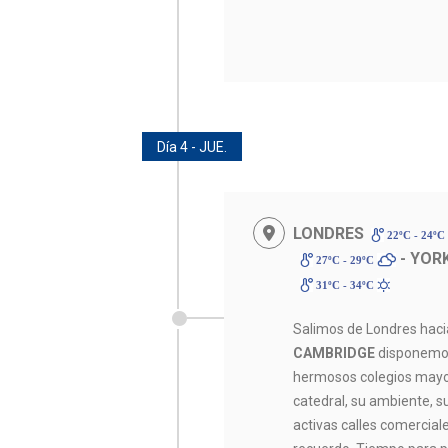
Día 4 - JUE.
LONDRES
22ºC - 24ºC
- YOR
27ºC - 29ºC
31ºC - 34ºC
Salimos de Londres hacia
CAMBRIDGE
disponemos
hermosos colegios may
catedral, su ambiente, s
activas calles comercial