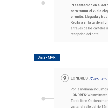
Presentación en el aer
para tomar el vuelo eleg
circuito. Llegada y tras
Recibirá en la tarde infor
a través de los carteles 
recepción del hotel.
Día 2 - MAR.
LONDRES
22ºC - 24ºC
Por la mañana incluimo
LONDRES
: Westminster, 
Tarde libre. Opcionalmen
visitar el valle del río T