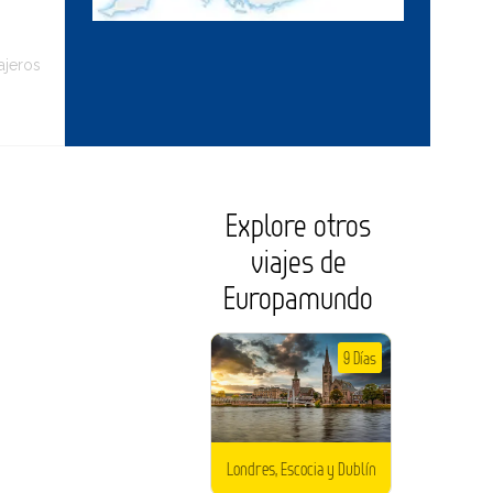
ajeros
Explore otros
viajes de
Europamundo
9 Días
Londres, Escocia y Dublín