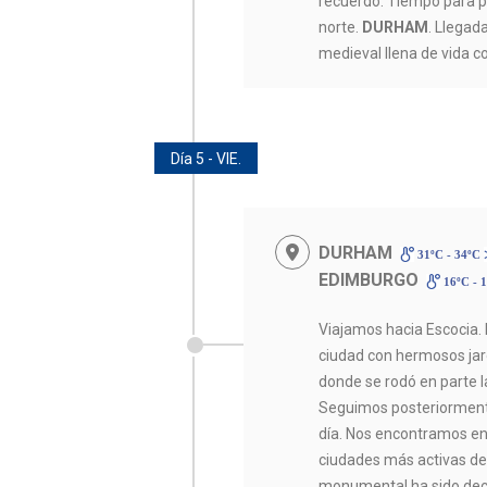
recuerdo. Tiempo para pa
norte.
DURHAM
. Llega
medieval llena de vida co
Día 5 - VIE.
DURHAM
31ºC - 34ºC
EDIMBURGO
16ºC - 
Viajamos hacia Escocia
ciudad con hermosos jard
donde se rodó en parte la
Seguimos posteriormen
día. Nos encontramos en 
ciudades más activas del
monumental ha sido decl