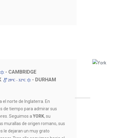
- CAMBRIDGE
K
- DURHAM
29ºC - 32ºC
 el norte de Inglaterra. En
 de tiempo para admirar sus
ores. Seguimos a
YORK
, su
us murallas de origen romano, sus
es le dejaran un muy grato