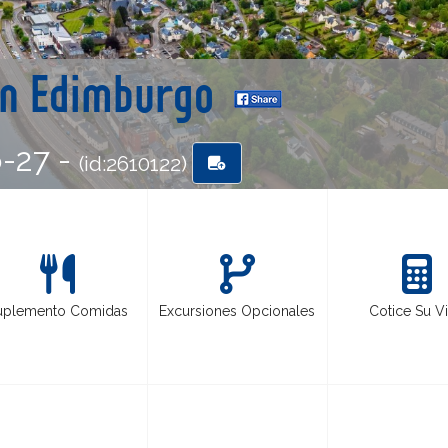
fin Edimburgo
6-27 -
(id:2610122)
uplemento Comidas
Excursiones Opcionales
Cotice Su Vi