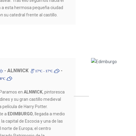
sear. Tras ello seguimos hacia el
da a esta hermosa pequeña ciudad
n su catedral frente al castillo.
- ALNWICK
-
17ºC - 17ºC
18ºC
. Paramos en
ALNWICK
, pintoresca
ines y su gran castillo medieval
 película de Harry Potter.
te a
EDIMBURGO
, llegada a medio
la capital de Escocia y una de las
 norte de Europa; el centro
arado Patrimonio de la