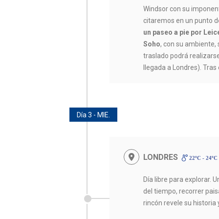
Windsor con su imponente 
citaremos en un punto de
un paseo a pie por Leic
Soho
, con su ambiente, 
traslado podrá realizarse
llegada a Londres). Tras 
Día 3 - MIE.
LONDRES
22ºC - 24ºC
Día libre para explorar. 
del tiempo, recorrer pai
rincón revele su historia 