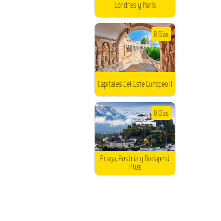
Londres y París
8 Días
Capitales Del Este Europeo II
9 Días
Praga, Austria y Budapest
Plus