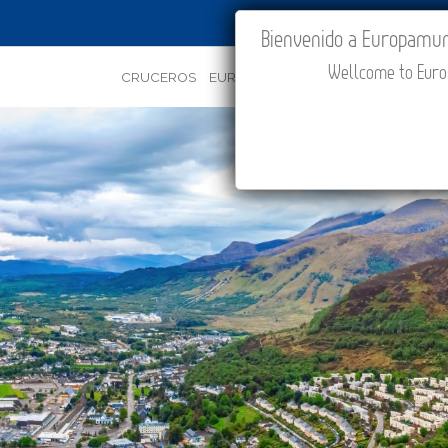
IR A "MI VIAJE"
Bienvenido a Europamundo
Wellcome to Europ
CRUCEROS
EUROPA
ASIA
ORIENTE
PROMOC