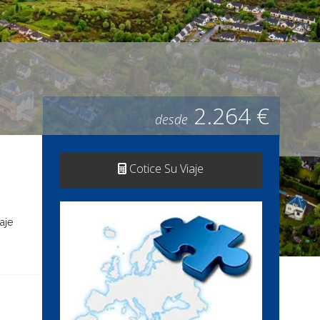
2.264 €
desde
Cotice Su Viaje
aje