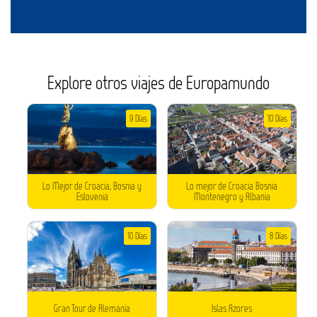
Explore otros viajes de Europamundo
9 Días
10 Días
Lo Mejor de Croacia, Bosnia y
Lo mejor de Croacia Bosnia
Eslovenia
Montenegro y Albania
10 Días
8 Días
Gran Tour de Alemania
Islas Azores