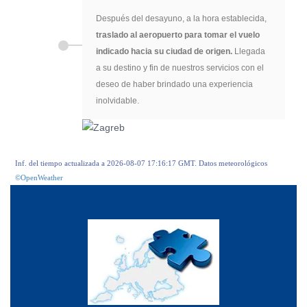
Después del desayuno, a la hora establecida,
traslado al aeropuerto para tomar el vuelo
indicado hacia su ciudad de origen.
Llegada
a su destino y fin de nuestros servicios con el
deseo de haber brindado una experiencia
inolvidable.
Inf. del tiempo actualizada a 2026-08-07 17:16:17 GMT. Datos meteorológicos
©OpenWeather