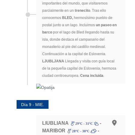
importantes del mundo, que visitaremos
parcialmente en un
trenecito
. Tras ello
conocemos
BLED,
hermosísimo pueblo de
postal junto a un lago. Incluimos
un paseo en
barco
por el lago de Bled llegando hasta su
isla, donde destaca el campanario del
monasterio al pie del castillo medieval.
Continuación a la capital de Eslovenia.
LJUBLJANA
Llegada y visita con guía local
de la pequeña capital de Eslovenia, hermosa
ciudad centroeuropea.
Cena incluida
.
Día 9 - MIE.
LIUBLIANA
-
29ºC - 31ºC
MARIBOR
-
28ºC - 30ºC