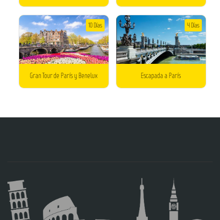
10 Días
4 Días
Gran Tour de París y Benelux
Escapada a París