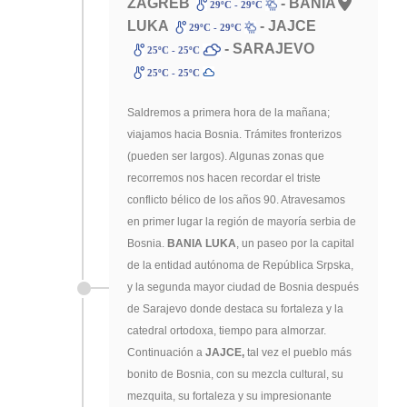
ZAGREB
- BANIA
29ºC - 29ºC
LUKA
- JAJCE
29ºC - 29ºC
- SARAJEVO
25ºC - 25ºC
25ºC - 25ºC
Saldremos a primera hora de la mañana;
viajamos hacia Bosnia. Trámites fronterizos
(pueden ser largos). Algunas zonas que
recorremos nos hacen recordar el triste
conflicto bélico de los años 90. Atravesamos
en primer lugar la región de mayoría serbia de
Bosnia.
BANIA LUKA
, un paseo por la capital
de la entidad autónoma de República Srpska,
y la segunda mayor ciudad de Bosnia después
de Sarajevo donde destaca su fortaleza y la
catedral ortodoxa, tiempo para almorzar.
Continuación a
JAJCE,
tal vez el pueblo más
bonito de Bosnia, con su mezcla cultural, su
mezquita, su fortaleza y su impresionante