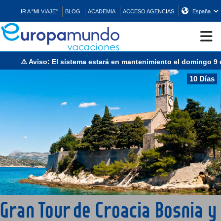
IR A "MI VIAJE"
BLOG
ACADEMIA
ACCESO AGENCIAS
España
 Aviso: El sistema estará en mantenimiento el domingo 9 de agost
CRUCEROS
10 Días
EUROPA
ASIA
ORIENTE
PROMOCIONES
Gran Tour de Croacia Bosnia y
COMPRAR