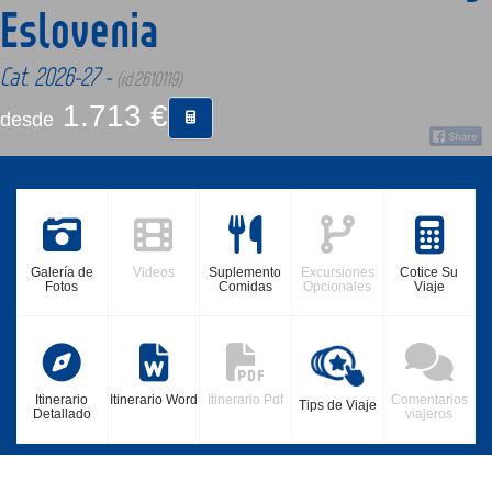
Eslovenia
CONTACTO
Cat. 2026-27 -
(id:2610119)
1.713 €
desde
MÁS
Galería de
Videos
Suplemento
Excursiones
Cotice Su
Fotos
Comidas
Opcionales
Viaje
Itinerario
Itinerario Word
Itinerario Pdf
Comentarios
Tips de Viaje
Detallado
viajeros