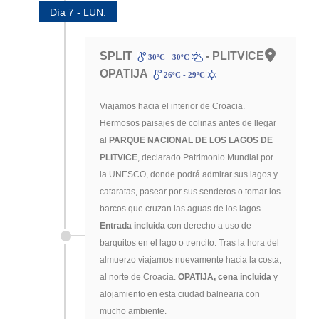
Día 7 - LUN.
SPLIT
- PLITVICE -
30ºC - 30ºC
OPATIJA
26ºC - 29ºC
Viajamos hacia el interior de Croacia.
Hermosos paisajes de colinas antes de llegar
al
PARQUE NACIONAL DE LOS LAGOS DE
PLITVICE
, declarado Patrimonio Mundial por
la UNESCO, donde podrá admirar sus lagos y
cataratas, pasear por sus senderos o tomar los
barcos que cruzan las aguas de los lagos.
Entrada incluida
con derecho a uso de
barquitos en el lago o trencito. Tras la hora del
almuerzo viajamos nuevamente hacia la costa,
al norte de Croacia.
OPATIJA, cena incluida
y
alojamiento en esta ciudad balnearia con
mucho ambiente.