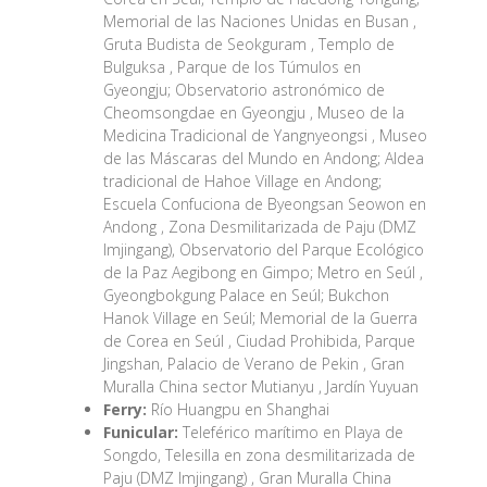
Memorial de las Naciones Unidas en Busan ,
Gruta Budista de Seokguram , Templo de
Bulguksa , Parque de los Túmulos en
Gyeongju; Observatorio astronómico de
Cheomsongdae en Gyeongju , Museo de la
Medicina Tradicional de Yangnyeongsi , Museo
de las Máscaras del Mundo en Andong; Aldea
tradicional de Hahoe Village en Andong;
Escuela Confuciona de Byeongsan Seowon en
Andong , Zona Desmilitarizada de Paju (DMZ
Imjingang), Observatorio del Parque Ecológico
de la Paz Aegibong en Gimpo; Metro en Seúl ,
Gyeongbokgung Palace en Seúl; Bukchon
Hanok Village en Seúl; Memorial de la Guerra
de Corea en Seúl , Ciudad Prohibida, Parque
Jingshan, Palacio de Verano de Pekin , Gran
Muralla China sector Mutianyu , Jardín Yuyuan
Ferry:
Río Huangpu en Shanghai
Funicular:
Teleférico marítimo en Playa de
Songdo, Telesilla en zona desmilitarizada de
Paju (DMZ Imjingang) , Gran Muralla China