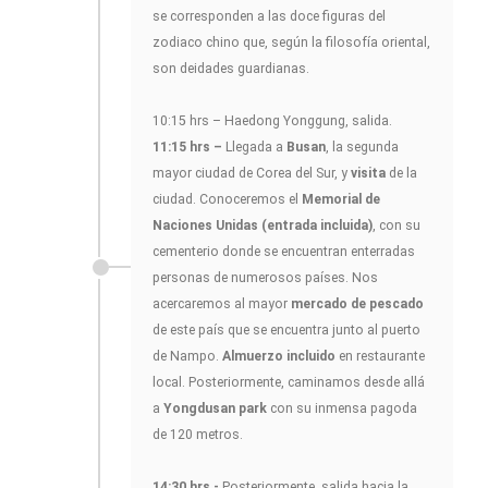
se corresponden a las doce figuras del
zodiaco chino que, según la filosofía oriental,
son deidades guardianas.
10:15 hrs – Haedong Yonggung, salida.
11:15 hrs –
Llegada a
Busan
, la segunda
mayor ciudad de Corea del Sur, y
visita
de la
ciudad. Conoceremos el
Memorial de
Naciones Unidas (entrada incluida)
, con su
cementerio donde se encuentran enterradas
personas de numerosos países. Nos
acercaremos al mayor
mercado de pescado
de este país que se encuentra junto al puerto
de Nampo.
Almuerzo incluido
en restaurante
local. Posteriormente, caminamos desde allá
a
Yongdusan park
con su inmensa pagoda
de 120 metros.
14:30 hrs -
Posteriormente, salida hacia la