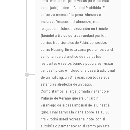
para tener las mejores vistas (si el día está
despejado) sobre la Ciudad Prohibida. El
esfuerzo merecerá la pena.
Almuerzo
incluido.
Despues del almuerzo, mas
relajados incluimos
excursión en triciclo
(bicicleta típica de tres ruedas)
por los
barrios tradicionales de Pekín, conocidos
como Hutong. En esta zona podremos ver el
estilo tan característico de vida de los
residentes en estos barrios populares, visitar
tiendas típicas e incluso una
casa tradicional
de un hutong
, un Siheyuan, con todas sus
estancias alrededor de un patio.
Completamos la larga jornada visitando el
Palacio de Verano
que era un jardín
veraniego de la casa imperial de la Dinastía
Qing. Finalizamos la visita sobre las 18.30
hrs.- Podrá usted regresar al hotel con el
autobús o permanecer en el centro (en este