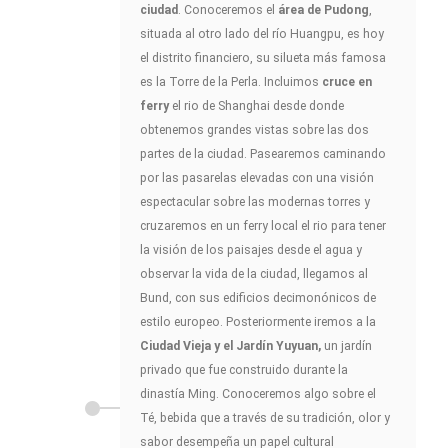
ciudad
. Conoceremos el
área de Pudong
,
situada al otro lado del río Huangpu, es hoy
el distrito financiero, su silueta más famosa
es la Torre de la Perla. Incluimos
cruce en
ferry
el rio de Shanghai desde donde
obtenemos grandes vistas sobre las dos
partes de la ciudad. Pasearemos caminando
por las pasarelas elevadas con una visión
espectacular sobre las modernas torres y
cruzaremos en un ferry local el rio para tener
la visión de los paisajes desde el agua y
observar la vida de la ciudad, llegamos al
Bund, con sus edificios decimonónicos de
estilo europeo. Posteriormente iremos a la
Ciudad Vieja y el Jardín Yuyuan,
un jardín
privado que fue construido durante la
dinastía Ming. Conoceremos algo sobre el
Té, bebida que a través de su tradición, olor y
sabor desempeña un papel cultural