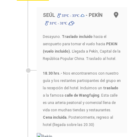
SEÚL
- PEKÍN
33ºC - 33ºC
31ºC - 31ºC
Desayuno.
Traslado incluido
hacia el
aeropuerto para tomar el vuelo hacia
PEKIN
(vuelo incluido).
Llegada a Pekín, Capital de la
República Popular China. Traslado al hotel.
18.30 hrs.-
Nos encontraremos con nuestro
guía y los restantes participantes del grupo en
la recepción del hotel. Incluimos un
traslado
a la famosa
calle de Wangfujing
. Esta calle
es una arteria peatonal y comercial llena de
vida con muchas tiendas y restaurantes.
Cena incluida.
Posteriormente, regreso al
hotel (llegada sobre las 20.30)