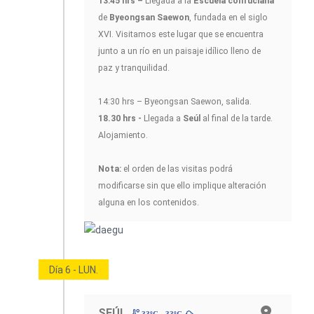
13:45 hrs –
Llegada a la
Escuela confuciana
de
Byeongsan Saewon
, fundada en el siglo
XVI. Visitamos este lugar que se encuentra
junto a un río en un paisaje idílico lleno de
paz y tranquilidad.
14:30 hrs – Byeongsan Saewon, salida.
18.30 hrs -
Llegada a
Seúl
al final de la tarde.
Alojamiento.
Nota:
el orden de las visitas podrá
modificarse sin que ello implique alteración
alguna en los contenidos.
Día 6 - LUN.
SEÚL
33ºC - 33ºC