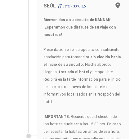
SEÚL
33ºC - 33ºC
Bienvenidos a su circuito de KANNAK.
¡Esperamos que disfrute de su viaje con
nosotros!
Presentación en el aeropuerto con suficiente
antelación para tomar el
vuelo elegido hacia
el inicio de su circuito.
Noche abordo
.
Llegada,
traslado al hotel
y tiempo libre.
Recibirá en la tarde información para el inicio
de su circuito a través de los carteles
informativos localizados en la recepción del
hotel.
IMPORTANTE:
-Recuerde que el check-in de
los hoteles suele ser a las 15.00 hrs. En caso
de necesitar la habitación antes de esa hora,
valore contratar una noche adicional al inicio