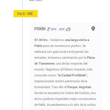
Día 8 - MIE.
PEKÍN
31ºC - 31ºC
07.30 hrs.-
Iniciamos
una larga visita a
Pekin
para ver numerosos puntos. Se
realizará con guía local e incluyendo las
entradas. Iniciamos caminando por la
Plaza
de Tiananmen
, una de las mayores del
mundo. Seguimos al Palacio Imperial, más
conocido como “
la Ciudad Prohibida”,
impresionante recinto patrimonio de la
humanidad. Tras ello el
Parque Jingshan
donde se encuentra la Colina del Carbón, uno
de los jardines imperiales mejor conservados
de Pekín. Ascenderemos a lo alto de la colina