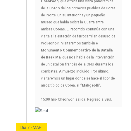
Cheorwon
, que ofrece una vista panorámica
de la DMZ y de los primeros pueblos de Corea
del Norte. En su interior hay un pequeño
museo que habla sobre la Guerra entre
ambas Coreas. El recorrido continúa con una
visita a la estación de ferrocarril en desuso de
Woljeong-ri. Visitaremos también el
Monumento Conmemorativo de la Batalla
de Baek Ma
, que nos habla de la intervención
de un batallón francés de la ONU durante los
combates.
Almuerzo incluido.
Por último,
visitaremos un lugar donde se hace el licor de
arroz típico de Corea, el
“Makgeolli”.
15:00 hrs- Cheorwon salida. Regreso a Seúl.
Día 7 - MAR.