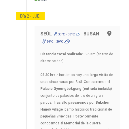
Día 2 - JUE.
SEÚL
- BUSAN
33ºC - 33ºC
30ºC - 30ºC
Distancia total realizada:
395 Km (en tren de
alta velocidad)
08:30 hrs.-
Incluimos hoy una
larga visita
de
unas cinco horas por Seúl. Conoceremos el
Palacio Gyeongbokgung
(entrada incluida)
,
conjunto de palacios dentro de un gran
parque. Tras ello pasearemos por
Bukchon
Hanok village
, barrio histórico tradicional de
pequeñas viviendas. Posteriormente
conocemos el
Memorial de la guerra