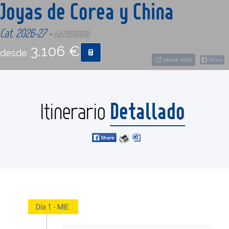
Joyas de Corea y China
CONTACTO
Cat. 2026-27 -
(id:2609309)
3.106 €
desde
MÁS
more info
Detallado
Itinerario
Día 1 - MIE.