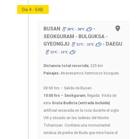
Día 4 - SAB.
BUSAN
-
30ºC - 30ºC
SEOKGURAM - BULGUKSA -
GYEONGJU
- DAEGU
31ºC - 31ºC
31ºC - 31ºC
Distancia total recorrida:
225 km
Paisajes:
Atravesamos hermosos bosques.
08:00 hrs – Salida de Busan.
10:00 hrs – Seokguram
, llegada. Visita de
esta
Gruta Budista (entrada incluida)
artificial excavada en la roca durante el siglo
VIII y situado en las laderas del Monte
Tohamsan. Contiene una monumental
estatua de piedra de Buda que mira hacia el