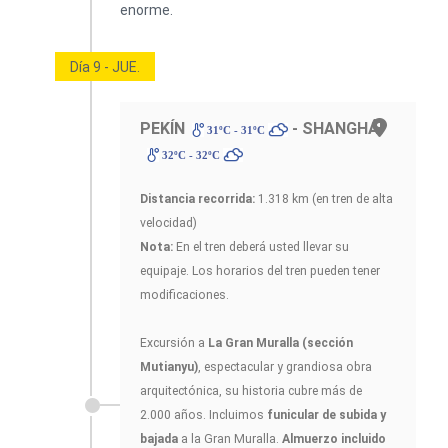
Día 9 - JUE.
PEKÍN
- SHANGHÁI
31ºC - 31ºC
32ºC - 32ºC
Distancia recorrida:
1.318 km (en tren de alta
velocidad)
Nota:
En el tren deberá usted llevar su
equipaje. Los horarios del tren pueden tener
modificaciones.
Excursión a
La Gran Muralla (sección
Mutianyu)
, espectacular y grandiosa obra
arquitectónica, su historia cubre más de
2.000 años. Incluimos
funicular de subida y
bajada
a la Gran Muralla.
Almuerzo incluido