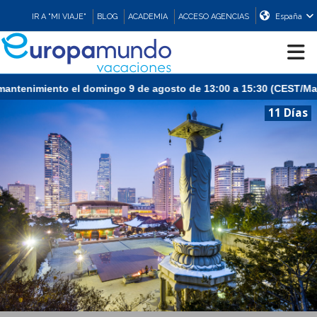
IR A "MI VIAJE"
BLOG
ACADEMIA
ACCESO AGENCIAS
España
o el domingo 9 de agosto de 13:00 a 15:30 (CEST/Madrid).
CRUCEROS
11 Días
EUROPA
ASIA
ORIENTE
PROMOCIONES
COMPRAR