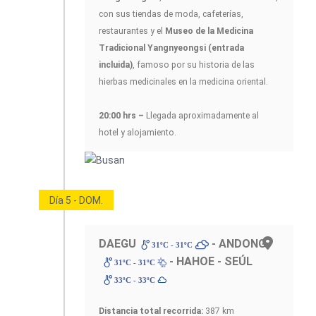
con sus tiendas de moda, cafeterías,
restaurantes y el
Museo de la Medicina
Tradicional Yangnyeongsi (entrada
incluida)
, famoso por su historia de las
hierbas medicinales en la medicina oriental.
20:00 hrs –
Llegada aproximadamente al
hotel y alojamiento.
Día 5 - DOM.
DAEGU
- ANDONG
31ºC - 31ºC
- HAHOE - SEÚL
31ºC - 31ºC
33ºC - 33ºC
Distancia total recorrida:
387 km