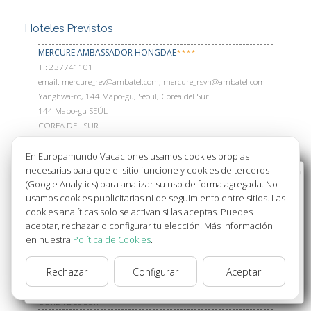
Hoteles Previstos
MERCURE AMBASSADOR HONGDAE
****
Т.: 237741101
email: mercure_rev@ambatel.com; mercure_rsvn@ambatel.com
Yanghwa-ro, 144 Mapo-gu, Seoul, Corea del Sur
144 Mapo-gu SEÚL
COREA DEL SUR
HILTON GARDEN INN SEUL GANGNAM
****
Т.: 25808500
En Europamundo Vacaciones usamos cookies propias
necesarias para que el sitio funcione y cookies de terceros
email: Bella.Choi@Hilton.com
Bienvenido a Europamundo Vacaciones, está usted
(Google Analytics) para analizar su uso de forma agregada. No
253, Gangnam-daero, Seocho-gu
en el sitio internacional de:
usamos cookies publicitarias ni de seguimiento entre sitios. Las
06735 SEÚL
cookies analíticas solo se activan si las aceptas. Puedes
Wellcome to Europamundo Vacations, your in the
COREA DEL SUR
aceptar, rechazar o configurar tu elección. Más información
IBIS STYLES AMBASSADOR SEOUL GANGNAM
international site of:
****
en nuestra
Política de Cookies
.
Т.: 230118003
España
email: ibissm7@ambatel.com
Rechazar
Configurar
Aceptar
431 samseong – ro, Gangnam – gu, seoul, 06195, Korea
cambiar/change
06195 SEÚL
COREA DEL SUR