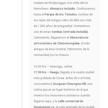
madera de Woljeonggyo a la orilla del río
Namcheon.
Almuerzo incluido.
Continuamos
hacia el
Parque de los Túmulos
, tumbas de
los reyes del antiguo reino de Silla con más
de 1.500 años de antigüedad. Visitaremos
una de estas
tumbas (entrada incluida)
.
Caminando, llegaremos al
Observatorio
astronómico de Cheomsongdae
, el más
antiguo de Asia Oriental, Patrimonio de la
Humanidad por la Unesco.
16:00 hrs – Gyeongju, salida.
17:30 hrs – Daegu
, llegada a la cuarta ciudad
más poblada de Corea. Antes de ir al hotel,
conoceremos
Dongsan Cheongna Hill
, una
colina que es un lugar histórico en el que
vivieron los misioneros cristianos cuando
llegaron aquí, y la
calle comercial de
Dongseong-ro
, la más animada de la ciudad,