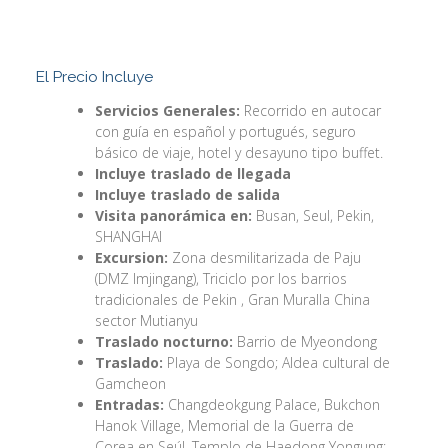
El Precio Incluye
Servicios Generales:
Recorrido en autocar
con guía en español y portugués, seguro
básico de viaje, hotel y desayuno tipo buffet.
Incluye traslado de llegada
Incluye traslado de salida
Visita panorámica en:
Busan, Seul, Pekin,
SHANGHAI
Excursion:
Zona desmilitarizada de Paju
(DMZ Imjingang), Triciclo por los barrios
tradicionales de Pekin , Gran Muralla China
sector Mutianyu
Traslado nocturno:
Barrio de Myeondong
Traslado:
Playa de Songdo; Aldea cultural de
Gamcheon
Entradas:
Changdeokgung Palace, Bukchon
Hanok Village, Memorial de la Guerra de
Corea en Seúl, Templo de Haedong Yongung;